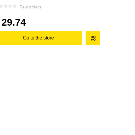
Few orders
29.74
Go to the store