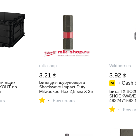
mlk-shop
Wildberries
3.21
3.92
$
$
ый ящик
Биты для шуруповерта
+ Cash 
CKOUT по
Shockwave Impact Duty
т
Milwaukee Hex 2,5 мм X 25
Бита TX BO2
мм (2шт) 4932430893 -
SHOCKWAVE (
-
ers
Биты ShW в фирменном
Few orders
4932471582 
магазине MILWAUKEE
304325432 ку
-
в интернет‑м
Few or
Wildberries