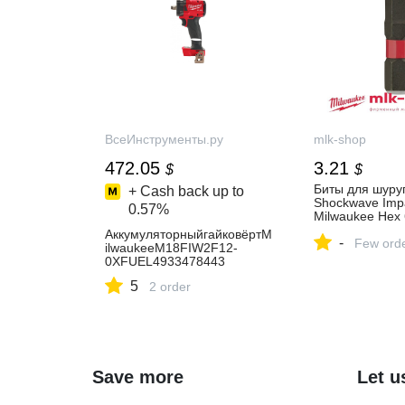
ВсеИнструменты.ру
mlk-shop
472.05
3.21
$
$
Биты для шуру
+ Cash back up to
Shockwave Impa
0.57%
Milwaukee Hex 
мм (2шт) 49324
АккумуляторныйгайковёртM
-
Биты ShW в ф
Few ord
ilwaukeeM18FIW2F12-
магазине MIL
0XFUEL4933478443
5
2 order
Save more
Let u