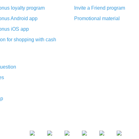
nus loyalty program
Invite a Friend program
nus Android app
Promotional material
nus iOS app
on for shopping with cash
uestion
es
ap