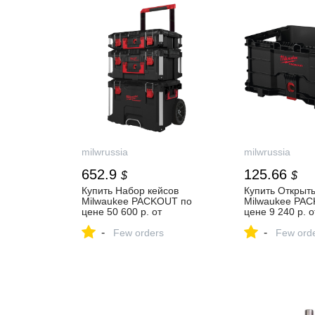
milwrussia
milwrussia
652.9
125.66
$
$
Купить Набор кейсов
Купить Открыт
Milwaukee PACKOUT по
Milwaukee PA
цене 50 600 р. от
цене 9 240 р. о
производителя
производителя
-
-
Few orders
Few ord