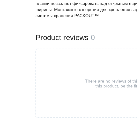
планки позволяет фиксировать над открытым я
ширины. Монтажные отверстия для крепления зар
системы хранения PACKOUT™.
Product reviews
0
There are no reviews of th
this product, be the fi