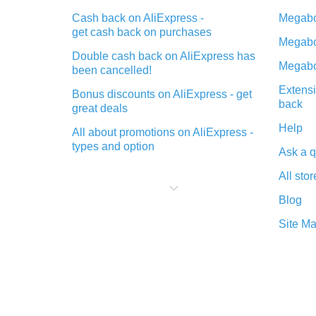
Cash back on AliExpress -
Megabo
get cash back on purchases
Megabo
Double cash back on AliExpress has
Megabo
been cancelled!
Extensi
Bonus discounts on AliExpress - get
back
great deals
Help
All about promotions on AliExpress -
types and option
Ask a q
What is cash back when making
All stor
purchases on AliExpress - short and
sweet
Blog
The best place to download cash
Site M
back for AliExpress and how to
install it
What is the AliExpress cash back
plugin and what are its advantages
Cash back from the AliExpress