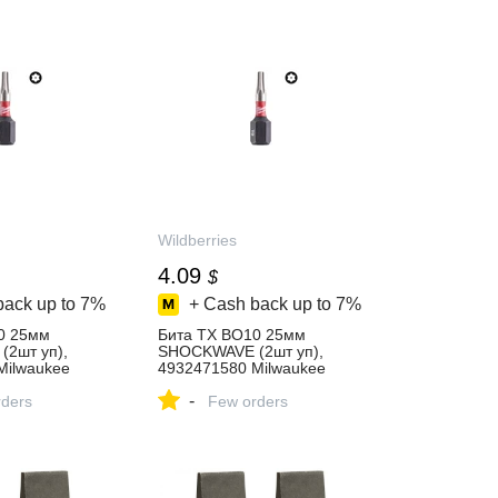
Wildberries
4.09
$
back up to
7%
+ Cash back up to
7%
0 25мм
Бита TX BO10 25мм
2шт уп),
SHOCKWAVE (2шт уп),
Milwaukee
4932471580 Milwaukee
пить за 326 ₽
304325431 купить за 326 ₽
-
агазине
ders
в интернет‑магазине
Few orders
Wildberries