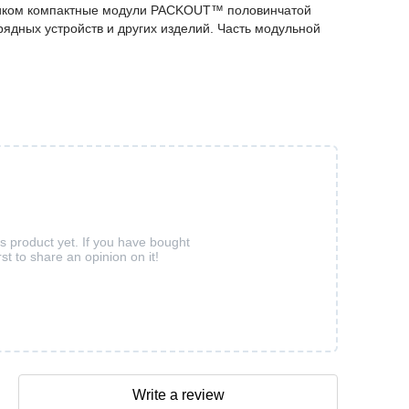
щиком компактные модули PACKOUT™ половинчатой
ядных устройств и других изделий. Часть модульной
is product yet. If you have bought
rst to share an opinion on it!
Write a review