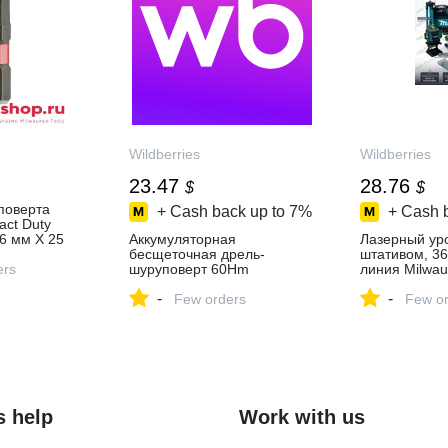
Wildberries
Wildberries
23.47
28.76
$
$
поверта
+ Cash back up to
7%
+ Cash 
ct Duty
6 мм X 25
Аккумуляторная
Лазерный уро
30897 -
бесщеточная дрель-
штативом, 36
ирменном
ers
шуруповерт 60Hm
линия Milwa
WAUKEE
Milwaukee 1001687898
1007340773 к
-
-
купить за 1 890 ₽ в
Few orders
₽ в интернет
Few or
интернет‑магазине
Wildberries
Wildberries
s help
Work with us