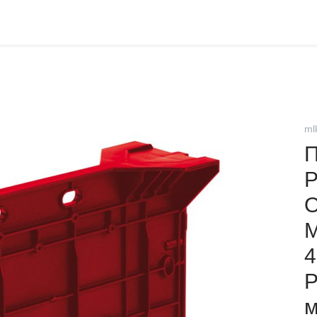
ml
4
м