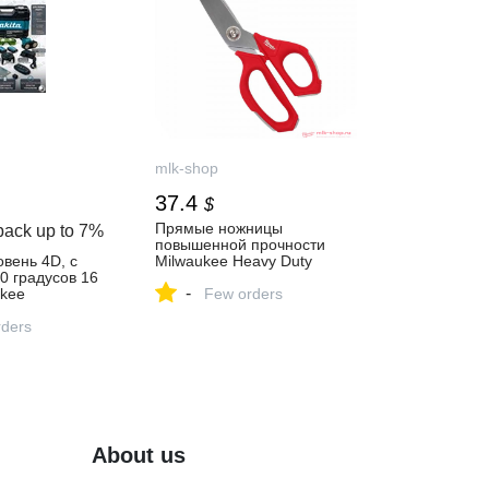
mlk-shop
37.4
$
Прямые ножницы
back up to
7%
повышенной прочности
вень 4D, с
Milwaukee Heavy Duty
0 градусов 16
48224044, 4932479409 -
-
ukee
Ножницы повышенной
Few orders
упить за 2 295
прочности в фирменном
‑магазине
ders
магазине MILWAUKEE
About us