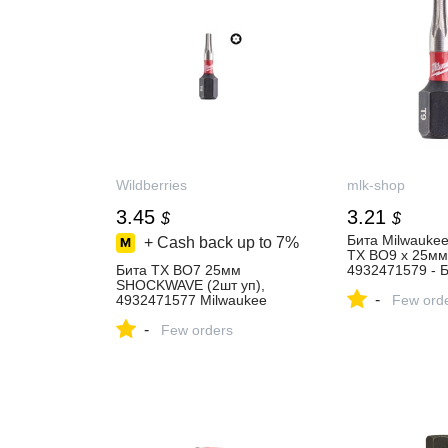
Wildberries
mlk-shop
3.45
3.21
$
$
Бита Milwauke
+ Cash back up to
7%
TX BO9 x 25мм
Бита TX BO7 25мм
4932471579 - 
SHOCKWAVE (2шт уп),
фирменном ма
-
4932471577 Milwaukee
MILWAUKEE
Few ord
304325436 купить за 275 ₽
-
в интернет‑магазине
Few orders
Wildberries