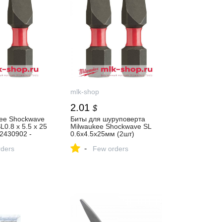
mlk-shop
2.01
$
kee Shockwave
Биты для шуруповерта
L0.8 х 5.5 x 25
Milwaukee Shockwave SL
2430902 -
0.6x4.5х25мм (2шт)
 фирменном
4932430901 - Биты ShW в
-
ILWAUKEE
ders
фирменном магазине
Few orders
MILWAUKEE