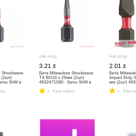
mlk-shop
mlk-shop
3.21
2.01
$
$
e Shockwave
Бита Milwaukee Shockwave
Бита Milwau
 (2шт)
TX BO10 x 25мм (2шт)
Impact Duty S
Биты ShW в
4932471580 - Биты ShW в
мм (2шт) 493
газине
фирменном магазине
Биты ShW в
-
-
ers
MILWAUKEE
Few orders
магазине M
Few or