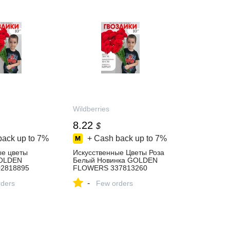
Wildberries
8.22
$
back up to
7%
+ Cash back up to
7%
ые цветы
Искусственные Цветы Роза
OLDEN
Белый Новинка GOLDEN
2818895
FLOWERS 337813260
 ₽ в
купить за 688 ₽ в
-
газине
ders
интернет‑магазине
Few orders
Wildberries