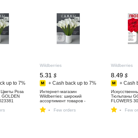
Wildberries
Wildberries
5.31
8.49
$
$
ck up to
7%
+ Cash back up to
7%
+ Cash 
 Цветы Роза
Интернет‑магазин
Искусственн
а GOLDEN
Wildberries: широкий
Тюльпаны G
023381
ассортимент товаров -
FLOWERS 30
 ₽ в
скидки каждый день!
купить за 681
-
-
зине
ers
Few orders
интернет‑ма
Few or
Wildberries