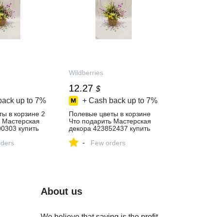
Wildberries
12.27
$
back up to
7%
+ Cash back up to
7%
ы в корзине 2
Полевые цветы в корзине
ь Мастерская
Что подарить Мастерская
0303 купить
декора 423852437 купить
за 960 ₽ в
-
газине
ders
интернет‑магазине
Few orders
Wildberries
About us
We believe that saving is the profit