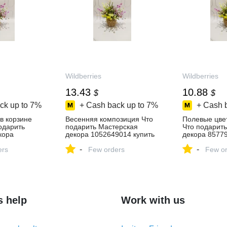
Wildberries
Wildberries
13.43
10.88
$
$
ck up to
7%
+ Cash back up to
7%
+ Cash 
в корзине
Весенняя композиция Что
Полевые цвет
одарить
подарить Мастерская
Что подарит
кора
декора 1052649014 купить
декора 85779
ить за 424 ₽
за 1 067 ₽ в
за 867 ₽ в
-
-
азине
ers
интернет‑магазине
Few orders
интернет‑ма
Few or
Wildberries
Wildberries
s help
Work with us