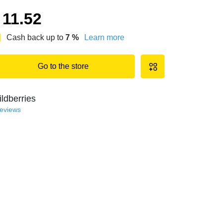
11.52
Cash back up to
7
%
Learn more
Go to the store
ldberries
reviews