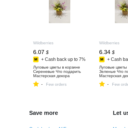
Wildberries
Wildberries
6.07
6.34
$
$
+ Cash back up to
7%
+ Cash ba
Луговые цветы в корзине
Луговые цветы 
Сиреневые Что подарить
Зеленые Что п
Мастерская декора
Мастерская де
1013775276 купить за 559 ₽
1013787404 куп
-
-
в интернет‑магазине
Few orders
в интернет‑маг
Few ord
Wildberries
Wildberries
Save more
Let u