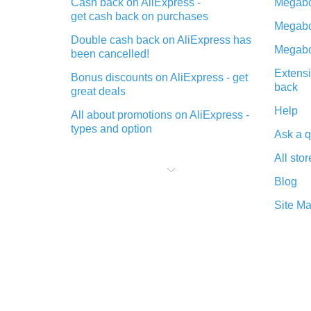
Cash back on AliExpress -
Megabo
get cash back on purchases
Megabo
Double cash back on AliExpress has
Megabo
been cancelled!
Extensi
Bonus discounts on AliExpress - get
back
great deals
Help
All about promotions on AliExpress -
types and option
Ask a q
What is cash back when making
All stor
purchases on AliExpress - short and
sweet
Blog
The best place to download cash
Site M
back for AliExpress and how to
install it
What is the AliExpress cash back
plugin and what are its advantages
Cash back from the AliExpress
mobile app - advantages of the