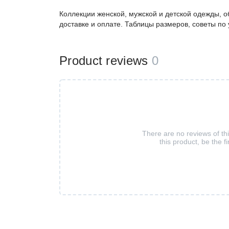
Коллекции женской, мужской и детской одежды, о
доставке и оплате. Таблицы размеров, советы по
Product reviews
0
There are no reviews of th
this product, be the fi