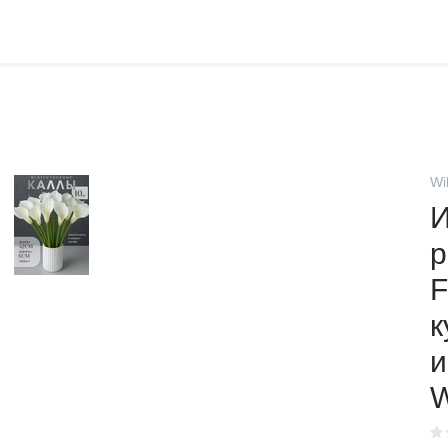
Wi
И
к
и
W