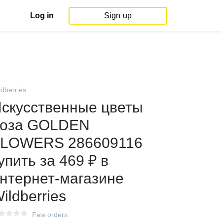
Log in
Sign up
ldberries
скусственные цветы
роза GOLDEN
FLOWERS 286609116
упить за 469 ₽ в
нтернет‑магазине
ildberries
Few orders