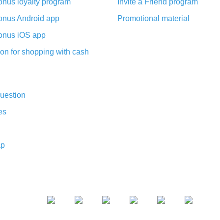
nus loyalty program
Invite a Friend program
nus Android app
Promotional material
nus iOS app
on for shopping with cash
uestion
es
ap