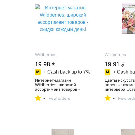
Wildberries
Wildberries
19.98
19.91
$
$
+ Cash back up to
7%
+ Cash ba
Интернет‑магазин
Цветы искусст
Wildberries: широкий
полевые косме
ассортимент товаров -
интерьера Эсте
скидки каждый день!
547944538 купи
-
-
Few orders
₽ в интернет‑м
Few ord
Wildberries