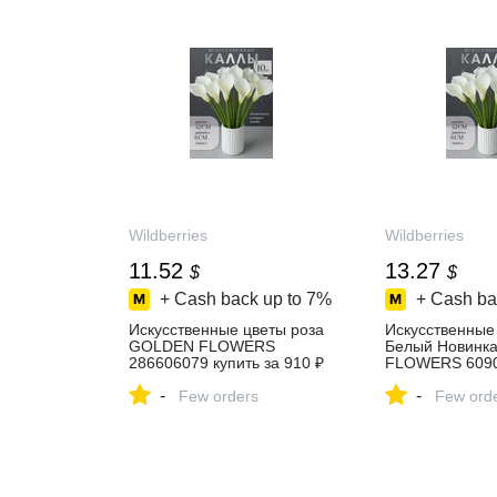
Wildberries
Wildberries
11.52
13.27
$
$
+ Cash back up to
7%
+ Cash ba
Искусственные цветы роза
Искусственные
GOLDEN FLOWERS
Белый Новинк
286606079 купить за 910 ₽
FLOWERS 609
в интернет‑магазине
купить за 1 048
-
-
Wildberries
Few orders
интернет‑мага
Few ord
Wildberries