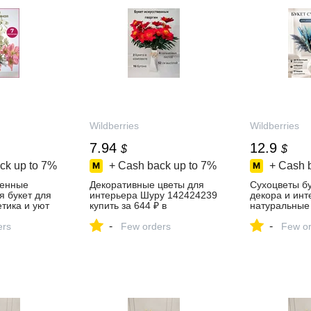
Wildberries
Wildberries
7.94
12.9
$
$
ck up to
7%
+ Cash back up to
7%
+ Cash 
венные
Декоративные цветы для
Сухоцветы бу
я букет для
интерьера Шуру 142424239
декора и инт
тика и уют
купить за 644 ₽ в
натуральные
ть за 1 510
интернет‑магазине
ШевАдЭм 47
-
-
агазине
ers
Wildberries
Few orders
купить за 1 0
Few or
интернет‑ма
Wildberries