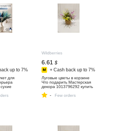
Wildberries
6.61
$
back up to
7%
+ Cash back up to
7%
кет для
Луговые цветы в корзине
ерьера
Что подарить Мастерская
 сухие
декора 1013796292 купить
8900783
за 502 ₽ в
-
39 ₽ в
ders
интернет‑магазине
Few orders
газине
Wildberries