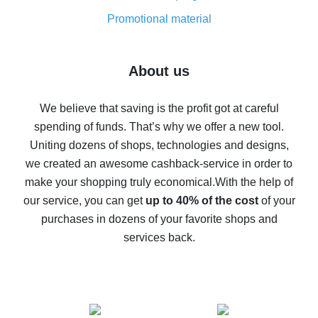
8% cash back on AliExpress - saving real money is a
real thing
Promotional material
7% cash back on AliExpress - save on purchases
Five ways to get the most cash back on AliExpress
About us
How to get back on AliExpress - easy ways to get cash
back
We believe that saving is the profit got at careful
spending of funds. That’s why we offer a new tool.
10% cash back on AliExpress - the impossible is
possible
Uniting dozens of shops, technologies and designs,
we created an awesome cashback-service in order to
The best cash back on AliExpress - how to find it
make your shopping truly economical.
With the help of
The best cash back service for AliExpress - let's
our service, you can get
up to 40% of the cost
of your
compare offers
purchases in dozens of your favorite shops and
services back.