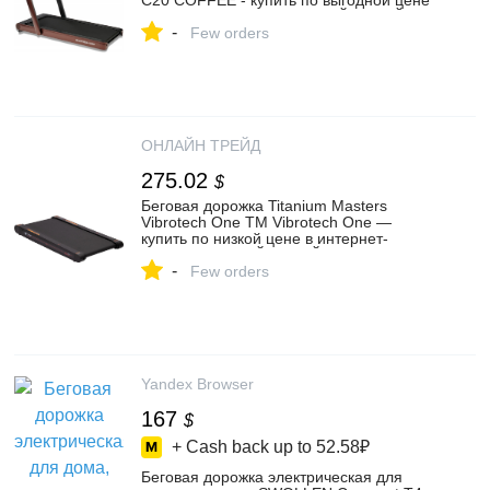
C20 COFFEE - купить по выгодной цене
в интернет-магазине ОНЛАЙН ТРЕЙД.РУ
-
Санкт-Петербург
Few orders
ОНЛАЙН ТРЕЙД
275.02
$
Беговая дорожка Titanium Masters
Vibrotech One TM Vibrotech One —
купить по низкой цене в интернет-
магазине ОНЛАЙН ТРЕЙД.РУ
-
Few orders
Yandex Browser
167
$
+ Cash back up to
52.58₽
Беговая дорожка электрическая для