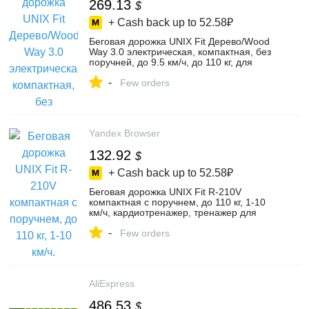
269.13
$
+ Cash back up to
52.58₽
Беговая дорожка UNIX Fit Дерево/Wood
Way 3.0 электрическая, компактная, без
поручней, до 9.5 км/ч, до 110 кг, для
дома, цвет wood way 3.0 – купить в
-
интернет-магазине ЮНИКС-ГРУПП на
Few orders
Яндекс Маркете, 4668396913
Yandex Browser
132.92
$
+ Cash back up to
52.58₽
Беговая дорожка UNIX Fit R-210V
компактная с поручнем, до 110 кг, 1-10
км/ч, кардиотренажер, тренажер для
дома, цвет r-210v – купить в интернет-
-
магазине ЮНИКС-ФИТНЕС на Яндекс
Few orders
Маркете, 4762510633
AliExpress
486.53
$