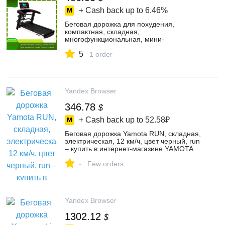
+ Cash back up to
6.46%
Беговая дорожка для похудения,
компактная, складная,
многофункциональная, мини-
электрическая беговая дорожка
5
1 order
Yandex Browser
346.78
$
+ Cash back up to
52.58₽
Беговая дорожка Yamota RUN, складная,
электрическая, 12 км/ч, цвет черный, run
– купить в интернет-магазине YAMOTA
на Яндекс Маркете, 103199734568
-
Few orders
Yandex Browser
1302.12
$