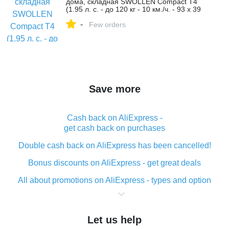
дома, складная SWOLLEN Compact T4
(1.95 л. с. - до 120 кг - 10 км./ч. - 93 х 39
см), цвет черный - compact t4 - доставка
-
яндекс.маркет – купить в интернет-
Few orders
магазине PRIME SHOP 777 на Яндекс
Маркете, 4700648348
Save more
Cash back on AliExpress -
get cash back on purchases
Double cash back on AliExpress has been cancelled!
Bonus discounts on AliExpress - get great deals
All about promotions on AliExpress - types and option
What is cash back when making purchases on
AliExpress - short and sweet
Let us help
The best place to download cash back for AliExpress