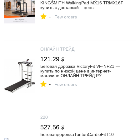
KINGSMITH WalkingPad MX16 TRMX16F
купить с доставкой – цены,
характеристики, отзывы
-
Few orders
ОНЛАЙН ТРЕЙД
121.29
$
Беговая дорожка VictoryFit VF-NF21 —
купить по низкой цене в интернет-
магазине ОНЛАЙН ТРЕЙД.РУ
-
Few orders
220
527.56
$
БеговаядорожкаTunturiCardioFitT10