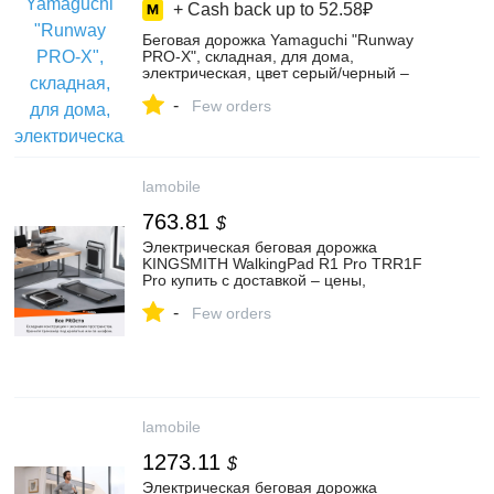
+ Cash back up to
52.58₽
Беговая дорожка Yamaguchi "Runway
PRO-X", складная, для дома,
электрическая, цвет серый/черный –
купить в интернет-магазине YAMAGUCHI
-
на Яндекс Маркете, 102216225313
Few orders
lamobile
763.81
$
Электрическая беговая дорожка
KINGSMITH WalkingPad R1 Pro TRR1F
Pro купить с доставкой – цены,
характеристики, отзывы
-
Few orders
lamobile
1273.11
$
Электрическая беговая дорожка