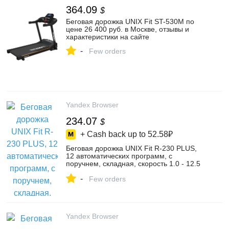
364.09
$
Беговая дорожка UNIX Fit ST-530M по
цене 26 400 руб. в Москве, отзывы и
характеристики на сайте
-
Few orders
Yandex Browser
234.07
$
+ Cash back up to
52.58₽
Беговая дорожка UNIX Fit R-230 PLUS,
12 автоматических программ, с
поручнем, складная, скорость 1.0 - 12.5
км/ч для дома, цвет r-230 plus – купить в
-
интернет-магазине ЮНИКС-ГРУПП на
Few orders
Яндекс Маркете, 4668396929
Yandex Browser