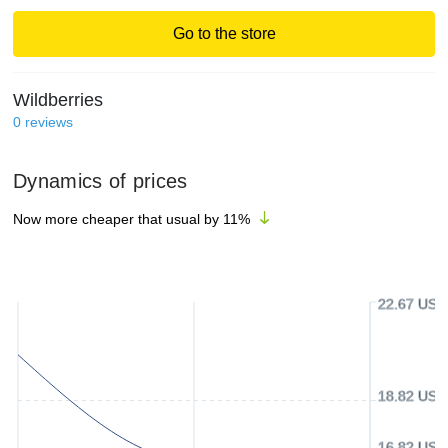
Go to the store
Wildberries
0
reviews
Dynamics of prices
Now more cheaper that usual by
11
%
22.67 USD
18.82 USD
16.82 USD