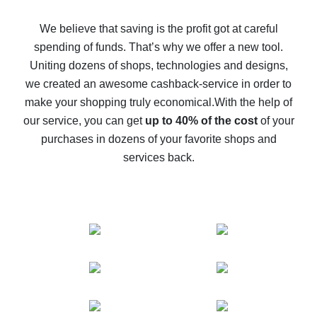
How to get back on AliExpress - easy ways to get cash
back
We believe that saving is the profit got at careful
spending of funds. That’s why we offer a new tool.
10% cash back on AliExpress - the impossible is
possible
Uniting dozens of shops, technologies and designs,
we created an awesome cashback-service in order to
The best cash back on AliExpress - how to find it
make your shopping truly economical.
With the help of
The best cash back service for AliExpress - let's
our service, you can get
up to 40% of the cost
of your
compare offers
purchases in dozens of your favorite shops and
services back.