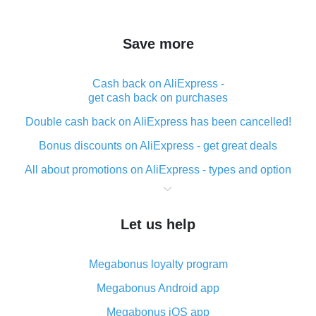
Save more
Cash back on AliExpress -
get cash back on purchases
Double cash back on AliExpress has been cancelled!
Bonus discounts on AliExpress - get great deals
All about promotions on AliExpress - types and option
What is cash back when making purchases on
AliExpress - short and sweet
Let us help
The best place to download cash back for AliExpress
and how to install it
Megabonus loyalty program
What is the AliExpress cash back plugin and what are
its advantages
Megabonus Android app
Cash back from the AliExpress mobile app -
Megabonus iOS app