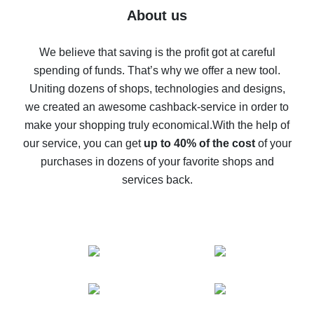
Five ways to get the most cash back on AliExpress
About us
How to get back on AliExpress - easy ways to get cash
back
We believe that saving is the profit got at careful
spending of funds. That’s why we offer a new tool.
10% cash back on AliExpress - the impossible is
possible
Uniting dozens of shops, technologies and designs,
we created an awesome cashback-service in order to
The best cash back on AliExpress - how to find it
make your shopping truly economical.
With the help of
The best cash back service for AliExpress - let's
our service, you can get
up to 40% of the cost
of your
compare offers
purchases in dozens of your favorite shops and
services back.