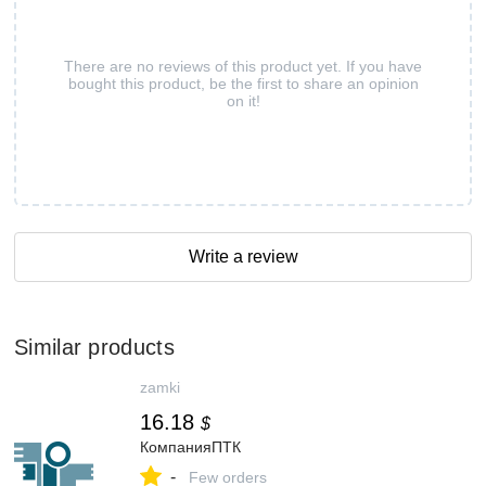
There are no reviews of this product yet. If you have
bought this product, be the first to share an opinion
on it!
Write a review
Similar products
zamki
16.18
$
КомпанияПТК
-
Few orders