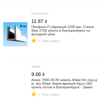
furnitura-cc
11.87
$
Профиль П-образный 2200 мм. Стекло
8мм 2756 купить в Екатеринбурге по
выгодной цене
-
Few orders
zamki
9.06
$
Апекс 7000-40-NI никель 40мм б/о под ц/
м, м/о 92мм Замок врезной б/руч (30)
купить оптом в Екатеринбурге - Замки
узкопрофильные для дверей из
-
алюминиевого и ПВХ профиля ПТК
Few orders