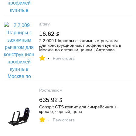
alterv
16.62
$
2.2.009 Шарниры с зажимным рычагом
для конструкционных профилей купить в
Москве по оптовым ценам | Алтервиа
-
Few orders
Ростелеком
635.92
$
Conspit GTS кокпит для симрейсинга +
кресло, черный, цена
-
Few orders