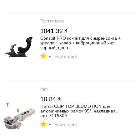
Ростелеком
1041.32
$
Conspit PRO кокпит для симрейсинга +
кресло + ковер + вибрационный кит,
черный, цена
-
Few orders
fdm
10.84
$
Петля CLIP TOP BLUMOTION для
алюминиевых рамок 95°, накладная,
арт.:71T950A
-
Few orders