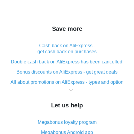
Save more
Cash back on AliExpress -
get cash back on purchases
Double cash back on AliExpress has been cancelled!
Bonus discounts on AliExpress - get great deals
All about promotions on AliExpress - types and option
What is cash back when making purchases on
AliExpress - short and sweet
Let us help
The best place to download cash back for AliExpress
and how to install it
Megabonus loyalty program
What is the AliExpress cash back plugin and what are
its advantages
Megabonus Android app