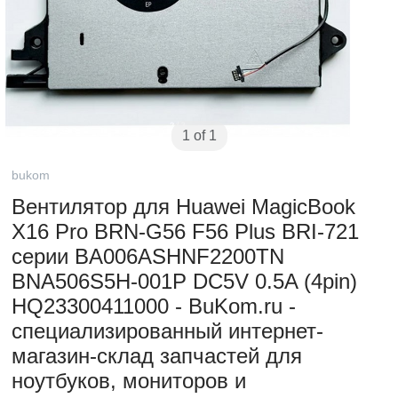
1 of 1
bukom
Вентилятор для Huawei MagicBook
X16 Pro BRN-G56 F56 Plus BRI-721
серии BA006ASHNF2200TN
BNA506S5H-001P DC5V 0.5A (4pin)
HQ23300411000 - BuKom.ru -
специализированный интернет-
магазин-склад запчастей для
ноутбуков, мониторов и