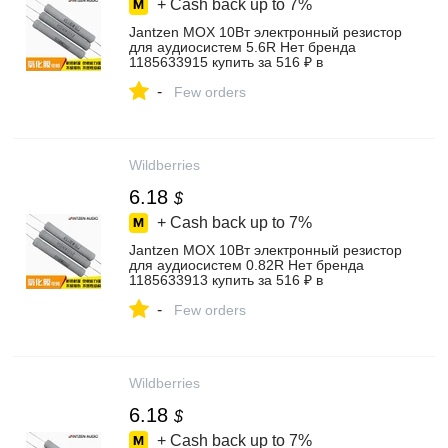
+ Cash back up to
7%
Jantzen MOX 10Вт электронный резистор
для аудиосистем 5.6R Нет бренда
1185633915 купить за 516 ₽ в
интернет‑магазине Wildberries
-
Few orders
Wildberries
6.18
$
+ Cash back up to
7%
Jantzen MOX 10Вт электронный резистор
для аудиосистем 0.82R Нет бренда
1185633913 купить за 516 ₽ в
интернет‑магазине Wildberries
-
Few orders
Wildberries
6.18
$
+ Cash back up to
7%