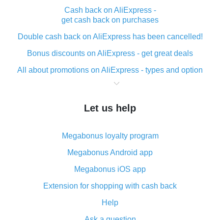
Cash back on AliExpress -
get cash back on purchases
Double cash back on AliExpress has been cancelled!
Bonus discounts on AliExpress - get great deals
All about promotions on AliExpress - types and option
What is cash back when making purchases on
AliExpress - short and sweet
Let us help
The best place to download cash back for AliExpress
and how to install it
Megabonus loyalty program
What is the AliExpress cash back plugin and what are
its advantages
Megabonus Android app
Cash back from the AliExpress mobile app -
Megabonus iOS app
advantages of the plugin
Extension for shopping with cash back
Double cash back on AliExpress has been cancelled!
Help
How to use cash back on AliExpress - short manual
Ask a question