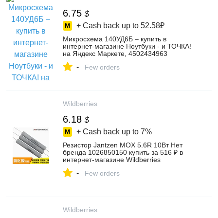
6.75
$
+ Cash back up to
52.58₽
Микросхема 140УД6Б – купить в
интернет-магазине Ноутбуки - и ТОЧКА!
на Яндекс Маркете, 4502434963
-
Few orders
Wildberries
6.18
$
+ Cash back up to
7%
Резистор Jantzen MOX 5.6R 10Вт Нет
бренда 1026850150 купить за 516 ₽ в
интернет‑магазине Wildberries
-
Few orders
Wildberries