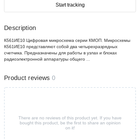
Start tracking
Description
К561ИЕ10 Цифровая микросхема серии КМОП. Микросхемы
К561ИЕ10 представляют собой два четырехразрядных
счетчика. Предназначены для работы в узлах и блоках
радиоэлектронной аппаратуры общего ...
Product reviews
0
There are no reviews of this product yet. If you have
bought this product, be the first to share an opinion
on it!