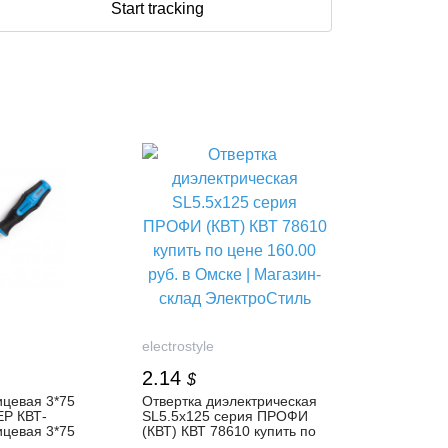
Start tracking
electrostyle
2.14
$
ицевая 3*75
Отвертка диэлектрическая
Р КВТ-
SL5.5x125 серия ПРОФИ
ицевая 3*75
(КВТ) КВТ 78610 купить по
Р (КВТ)
цене 160.00 руб. в Омске |