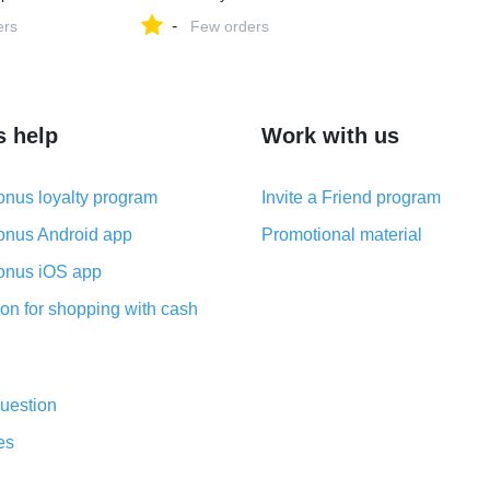
нет-магазине
интернет-магазине
-
Яндекс
ers
МЕГАМАРКЕТ02 на Яндекс
Few orders
98223827
Маркете, 5651857345
s help
Work with us
nus loyalty program
Invite a Friend program
nus Android app
Promotional material
nus iOS app
on for shopping with cash
uestion
es