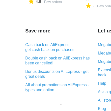
4.8
Few orders
купить в интер
-
Avto-detali на 
Few ord
Маркете, 1033
Save more
Let u
Cash back on AliExpress -
Megabo
get cash back on purchases
Megabo
Double cash back on AliExpress has
Megabo
been cancelled!
Extensi
Bonus discounts on AliExpress - get
back
great deals
Help
All about promotions on AliExpress -
types and option
Ask a q
What is cash back when making
All stor
purchases on AliExpress - short and
sweet
Blog