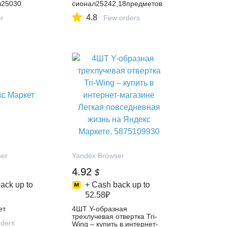
л25030
сионал25242,18предметов
4.8
er
Few orders
ser
Yandex Browser
4.92
$
ack up to
+ Cash back up to
52.58₽
ет
4ШТ Y-образная
трехлучевая отвертка Tri-
ders
Wing – купить в интернет-