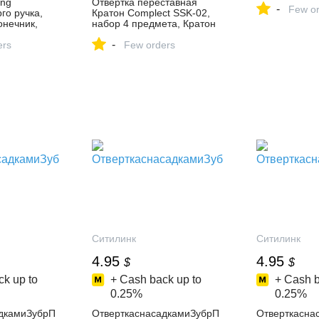
ing
Отвертка переставная
-
купить - цена
Few or
го ручка,
Кратон Complect SSK-02,
характеристи
онечник,
набор 4 предмета, Кратон
по Москве и
8-TW2-200 –
– купить в интернет-
-
нет-магазине
ers
магазине FixBits на Яндекс
Few orders
 Яндекс
Маркете, 5151835972
180893
Ситилинк
Ситилинк
4.95
4.95
$
$
k up to
+ Cash back up to
+ Cash b
0.25%
0.25%
дкамиЗубрП
ОтверткаснасадкамиЗубрП
Отверткасна