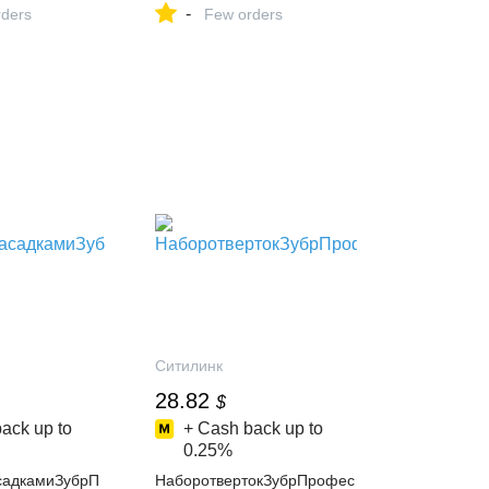
-
, фото,
ders
Магазин-склад
Few orders
ки - Доставка
ЭлектроСтиль
 РФ
Ситилинк
28.82
$
ack up to
+ Cash back up to
0.25%
садкамиЗубрП
НаборотвертокЗубрПрофес