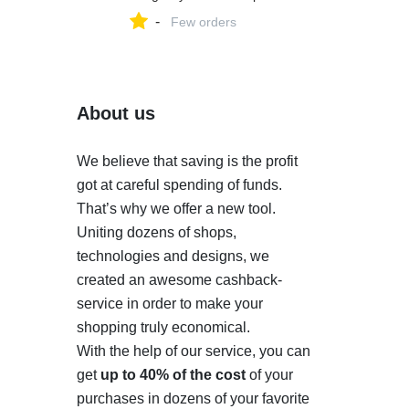
магазине Легкая
-
повседневная жизнь на
Few orders
Яндекс Маркете,
5875109930
About us
We believe that saving is the profit
got at careful spending of funds.
That’s why we offer a new tool.
Uniting dozens of shops,
technologies and designs, we
created an awesome cashback-
service in order to make your
shopping truly economical.
With the help of our service, you can
get
up to 40% of the cost
of your
purchases in dozens of your favorite