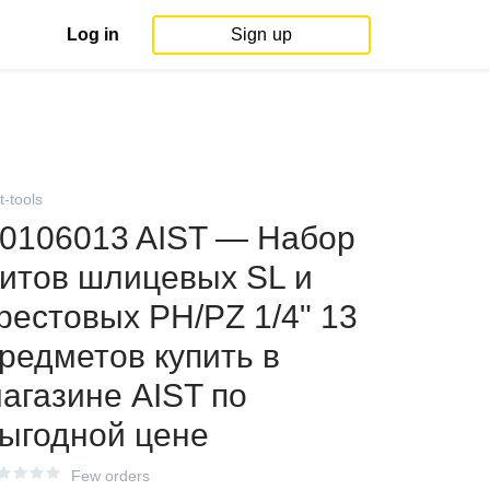
Log in
Sign up
t-tools
0106013 AIST — Набор
итов шлицевых SL и
рестовых PH/PZ 1/4" 13
редметов купить в
агазине AIST по
ыгодной цене
Few orders