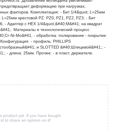
прочность. Добавление молибдена увеличивает
 предотвращает деформацию при нагрузках,
нных факторов. Комплектация: - Бит 1/4&quot; L=25мм
; L=25мм крестовой PZ: PZ0, PZ1, PZ2, PZ3; - Бит
6; - Адаптер с HEX 1/4&quot;&#40;M&#41; на квадрат
р&#41;. Материалы и технологический процесс
0;Cr-Ni-Mo&#41; - обработка: полирование - покрытие:
 Конфигурация: - профиль: PHILLIPS
стообразный&#41; и SLOTTED &#40;Шлицевой&#41;; -
;; - длина: 25мм. Прочее: - в пласт. держателе.
is product yet. If you have bought
rst to share an opinion on it!