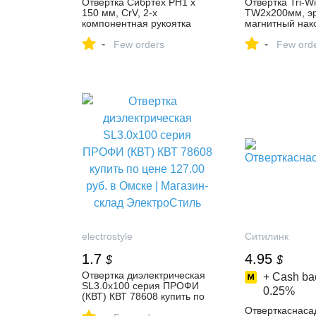
Отвертка Сибртех PH1 х
Отвертка Tri-W
150 мм, CrV, 2-х
TW2x200мм, эр
компонентная рукоятка
магнитный нак
11843 – купить в интернет-
Sturm! 1040-1
-
-
магазине МИР
Few orders
купить в интер
Few ord
ИНСТРУМЕНТА на Яндекс
zxd757127. на
Маркете, 103209421522
Маркете, 5905
electrostyle
Ситилинк
1.7
4.95
$
$
Отвертка диэлектрическая
+ Cash bac
SL3.0x100 серия ПРОФИ
0.25%
(КВТ) КВТ 78608 купить по
цене 127.00 руб. в Омске |
Отверткаснаса