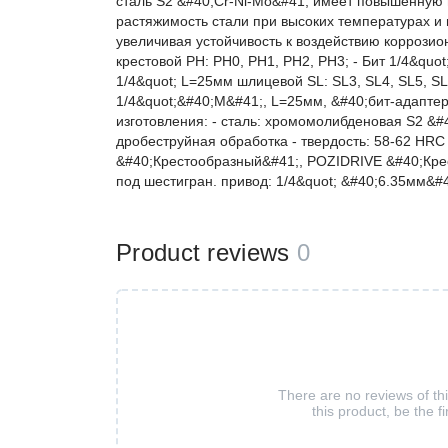
сталь S2 &#40;Cr-Ni-Mo&#41; имеет повышенную 
растяжимость стали при высоких температурах и
увеличивая устойчивость к воздействию коррозио
крестовой PH: PH0, PH1, PH2, PH3; - Бит 1/4&quot
1/4&quot; L=25мм шлицевой SL: SL3, SL4, SL5, SL
1/4&quot;&#40;M&#41;, L=25мм, &#40;бит-адапте
изготовления: - сталь: хромомолибденовая S2 &#4
дробеструйная обработка - твердость: 58-62 HRC
&#40;Крестообразный&#41;, POZIDRIVE &#40;Кре
под шестигран. привод: 1/4&quot; &#40;6.35мм&#41
Product reviews
0
There are no reviews of th
this product, be the fi