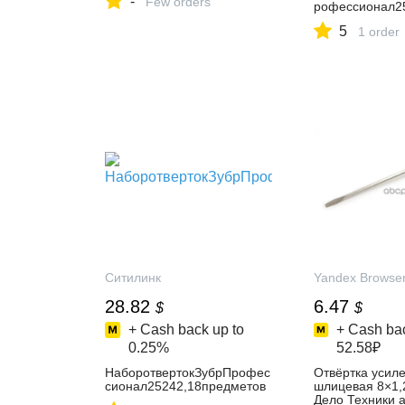
-
Магазин-склад
Few orders
рофессионал2
ЭлектроСтиль
5
1 order
Ситилинк
Yandex Browse
28.82
6.47
$
$
+ Cash back up to
+ Cash bac
0.25%
52.58₽
НаборотвертокЗубрПрофес
Отвёртка усил
сионал25242,18предметов
шлицевая 8×1,
Дело Техники а