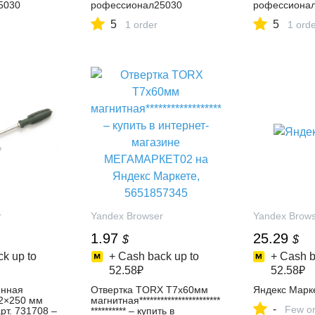
5030
рофессионал25030
рофессиона
5
5
1 order
1 ord
r
Yandex Browser
Yandex Brow
1.97
25.29
$
$
k up to
+ Cash back up to
+ Cash b
52.58₽
52.58₽
енная
Отвертка TORX T7x60мм
Яндекс Марк
2×250 мм
магнитная***********************
-
Few or
рт. 731708 –
********** – купить в