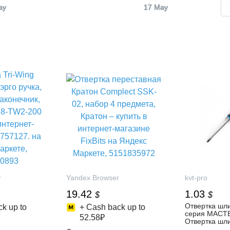
ay
17 May
r
Yandex Browser
kvt-pro
19.42
1.03
$
$
Отвертка шл
k up to
+ Cash back up to
серия МАСТЕ
52.58₽
Отвертка шл
серия МАСТЕ