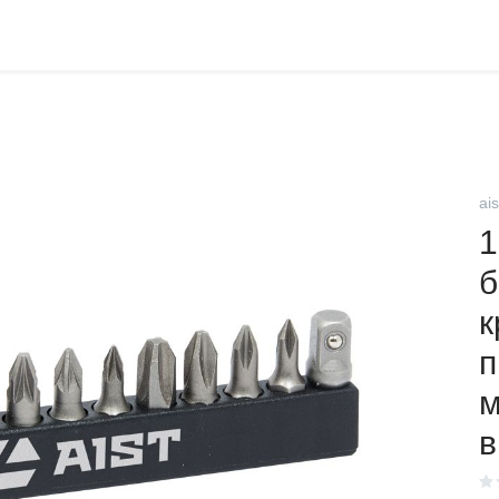
ais
1
б
к
п
м
в