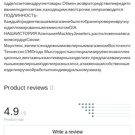
оддепозитовнадругиетовары.Обмен,возвратсредствиликредито
ваниеподепозитам,находящимсявотсрочке,непроизводится.
ПОДЛИННОСТЬ-
Каждыйпредметвнашеммагазинебылотобранипроверенвручну
юдипломированнымгеммологомGIA.
НАШАИСТОРИЯ.КомпанияMackleyJewelers,расположеннаявса
момсердцеСмоки-
Маунтинс,являетсянадежнымювелирныммагазиномВосточного
Теннессис1980года.Мысгордостьюспециализируемсянаколлек
ционных,винтажныхиантикварныхизделиях,предлагаявамуника
льныеювелирныеизделияразныхэпох,атакженашисобственные
изделияручнойработыпоиндивидуальномузаказу.
Product reviews
0
4.9
/ 5
Product rate
Write a review