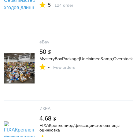
5
124 order
eBay
50
$
MysteryBoxPackage|Unclaimed&amp;OverstockRe
-
Few orders
ИКЕА
4.68
$
FIXAКреплениед/фиксациистолешницы-
оцинковка