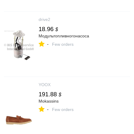
drive2
18.96
$
Модультопливногонасоса
-
Few orders
YOOX
191.88
$
Mokassins
-
Few orders