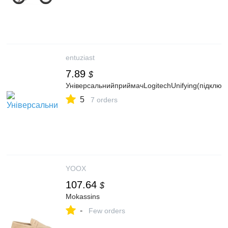
entuziast
7.89
$
УніверсальнийприймачLogitechUnifying(підключ
5
7 orders
YOOX
107.64
$
Mokassins
-
Few orders