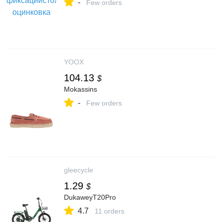
-
Few orders
YOOX
104.13
$
Mokassins
-
Few orders
gleecycle
1.29
$
DukaweyT20Pro
4.7
11 orders