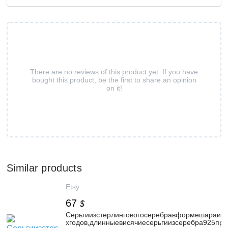
There are no reviews of this product yet. If you have
bought this product, be the first to share an opinion
on it!
Similar products
Etsy
67
$
Серьгиизстерлинговогосеребравформешараико
хгодов,длинныевисячиесерьгиизсеребра925про