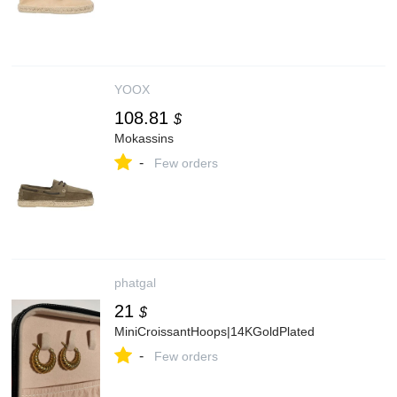
YOOX
108.81
$
Mokassins
-
Few orders
phatgal
21
$
MiniCroissantHoops|14KGoldPlated
-
Few orders