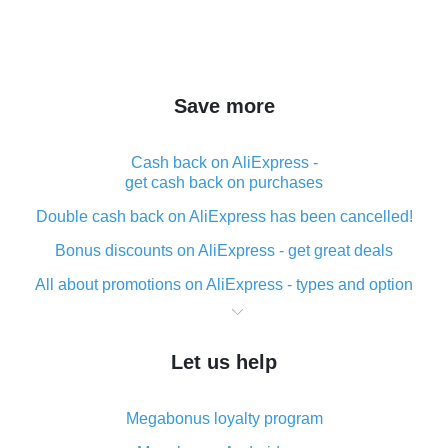
Save more
Cash back on AliExpress -
get cash back on purchases
Double cash back on AliExpress has been cancelled!
Bonus discounts on AliExpress - get great deals
All about promotions on AliExpress - types and option
What is cash back when making purchases on
AliExpress - short and sweet
Let us help
The best place to download cash back for AliExpress
and how to install it
Megabonus loyalty program
What is the AliExpress cash back plugin and what are
its advantages