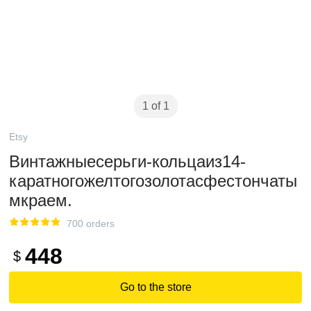
1 of 1
Etsy
Винтажныесерьги-кольцаиз14-
каратногожелтогозолотасфестончаты
мкраем.
700 orders
448
$
Go to the store