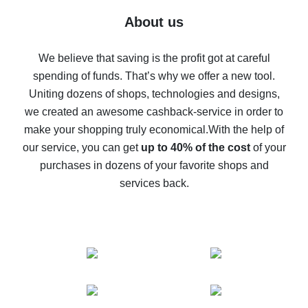
Five ways to get the most cash back on AliExpress
About us
How to get back on AliExpress - easy ways to get cash
back
We believe that saving is the profit got at careful
spending of funds. That’s why we offer a new tool.
10% cash back on AliExpress - the impossible is
possible
Uniting dozens of shops, technologies and designs,
we created an awesome cashback-service in order to
The best cash back on AliExpress - how to find it
make your shopping truly economical.
With the help of
The best cash back service for AliExpress - let's
our service, you can get
up to 40% of the cost
of your
compare offers
purchases in dozens of your favorite shops and
services back.