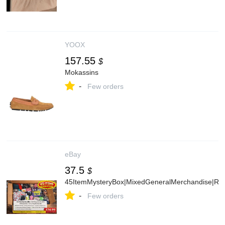
YOOX
157.55
$
Mokassins
-
Few orders
eBay
37.5
$
45ItemMysteryBox|MixedGeneralMerchandise|Re
-
Few orders