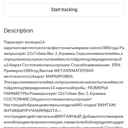
Start tracking
Description
Парасерег-колециз14-
каратногожёлтогозолотасфестончатымкраем,около1980года.Ра
змерысерёг:22x7x5мм.Вес:2,4грамма.Серьгинеимеютклейма,н
опрошлинесколькоиспытанийкислотойдляподтвержденияпроб
ы14карат.Состояниеоченьхорошее.Спасибозавнимание. ERA-
Примерно1980год,Винтаж МЕТАЛЛ/МАТЕРИАЛ-
желтоезолото14карат МАРКИРОВКА-
Этисерьгинеимеютклейма,нопрошлинесколькоиспытанийкисло
тойдляподтвержденияих14-каратнойпробы. РАЗМЕРЫ/
ПАРАМЕТРЫ:Размерысерёг:22x7x5мм.Вес:2,4грамма.
СОСТОЯНИЕ:Общеесостояниеоченьхорошее!
Настоящийобразецювелирныхизделий80-хгодов! ВИНТАЖ/
АНТИКВАР/РУЧНАЯРАБОТА—
этотпредметдействительноВИНТАЖНЫЙ.Добавьтеэтотвневрем
еннойпредметвсвоюколлекцию,оживителюбойнарядилиподари
теегоценителювинтажныхвещейисемейныхреликвий.Спасибоз