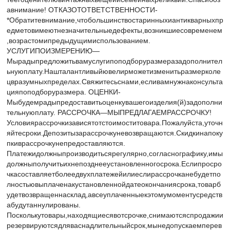
авнимание! ОТКАЗОТОТВЕТСТВЕННОСТИ-
*Обратитевнимание,чтобольшинствостаринныхиантикварныхпр
едметовимеютнезначительныедефекты,возникшиесовременем
,возрастомипредыдущимиспользованием.
УСЛУГИПОИЗМЕРЕНИЮ—
Мырадыпредложитьвамуслугипоподборуразмеразадополнител
ьнуюплату.Нашталантливыйювелирможетизменитьразмерколе
цвразумныхпределах.Свяжитесьснами,есливамнужнаконсульта
цияпоподборуразмера. ОЦЕНКИ-
Мыбудемрадыпредоставитьоценкувашегоизделия(й)задополни
тельнуюплату. РАССРОЧКА—МЫПРЕДЛАГАЕМРАССРОЧКУ!
Условиярассрочкизависятотстоимоститовара.Пожалуйста,уточн
яйтесроки.Депозитызарассрочкуневозвращаются.Скидкинапоку
пкиврассрочкунепредоставляются.
Платежидолжныпроизводитьсярегулярно,согласнографику,имы
должныполучитьихнепозднееустановленногосрока.Еслипросро
чкасоставляетболеедвухплатежейилиеслирассрочканебудетпо
лностьювыплаченакустановленнойдатеокончаниясрока,товарб
удетвозвращеннасклад,авсеуплаченныекэтомумоментусредств
абудутаннулированы.
Посколькутовары,находящиесявотсрочке,снимаютсяспродажии
резервируютсядляваснадлительныйсрок,мынедопускаемперев