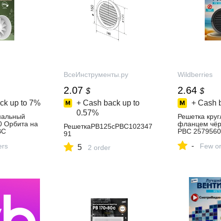
ВсеИнструменты.ру
Wildberries
2.07
2.64
$
$
ck up to
7%
+ Cash back up to
+ Cash 
0.57%
нальный
Решетка круг
 Орбита на
фланцем чёр
РешеткаРВ125сРВС102347
ВС
РВС 25795605
91
ть за 2 199
214 ₽ в инте
-
агазине
ers
Wildberries
Few or
5
2 order