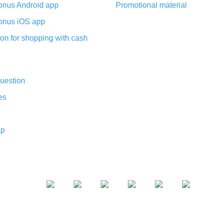
nus Android app
Promotional material
nus iOS app
on for shopping with cash
uestion
es
ap