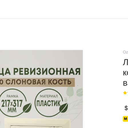
Oz
Л
к
в
$