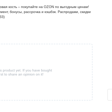
овая кость – покупайте на OZON по выгодным ценам!
мент, бонусы, рассрочка и кэшбэк. Распродажи, скидки
33)
is product yet. If you have bought
rst to share an opinion on it!