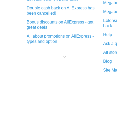
Megabo
Double cash back on AliExpress has
Megabo
been cancelled!
Extensi
Bonus discounts on AliExpress - get
back
great deals
Help
All about promotions on AliExpress -
types and option
Ask a q
What is cash back when making
All stor
purchases on AliExpress - short and
sweet
Blog
The best place to download cash
Site M
back for AliExpress and how to
install it
What is the AliExpress cash back
plugin and what are its advantages
Cash back from the AliExpress
mobile app - advantages of the
plugin