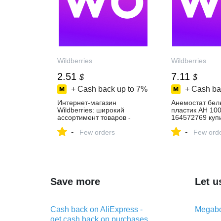
Wildberries
Wildberries
2.51
7.11
$
$
+ Cash back up to
7%
+ Cash ba
Интернет‑магазин
Анемостат бел
Wildberries: широкий
пластик АН 10
ассортимент товаров -
164572769 купи
скидки каждый день!
в интернет‑маг
-
-
Few orders
Wildberries
Few ord
Save more
Let u
Cash back on AliExpress -
Megabo
get cash back on purchases