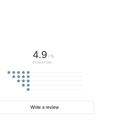
4.9
/ 5
Product rate
Write a review