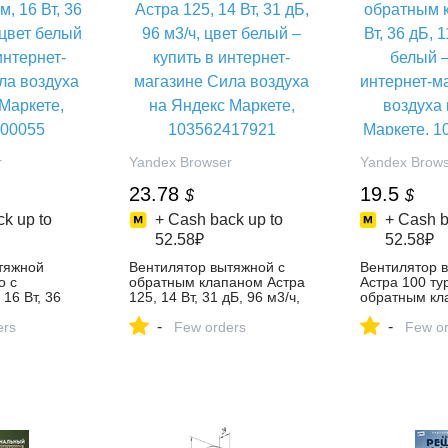
r
Yandex Browser
Yandex Brow
23.78
19.5
$
$
k up to
+ Cash back up to
+ Cash b
52.58₽
52.58₽
тяжной
Вентилятор вытяжной с
Вентилятор 
o с
обратным клапаном Астра
Астра 100 ту
16 Вт, 36
125, 14 Вт, 31 дБ, 96 м3/ч,
обратным кла
цвет белый –
цвет белый – купить в
36 дБ, 118 м
-
-
нет-магазине
ers
интернет-магазине Сила
Few orders
– купить в ин
Few or
на Яндекс
воздуха на Яндекс
магазине Сил
62400055
Маркете, 103562417921
Яндекс Марк
10356241792