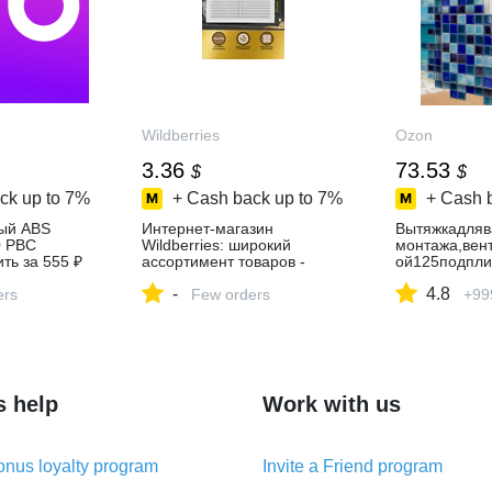
Wildberries
Ozon
3.36
73.53
$
$
ck up to
7%
+ Cash back up to
7%
+ Cash 
ый ABS
Интернет‑магазин
Вытяжкадляв
0 РВС
Wildberries: широкий
монтажа,вен
ть за 555 ₽
ассортимент товаров -
ой125подпли
азине
скидки каждый день!
нтажаМетеор
-
4.8
ers
Few orders
й,собратным
+99
s help
Work with us
nus loyalty program
Invite a Friend program