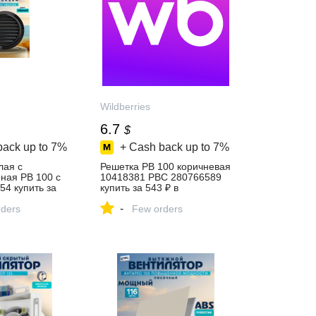
Wildberries
6.7
$
back up to
7%
+ Cash back up to
7%
лая с
Решетка РВ 100 коричневая
ная РВ 100 с
10418381 РВС 280766589
4 купить за
купить за 543 ₽ в
рнет‑магазине
интернет‑магазине
-
ders
Wildberries
Few orders