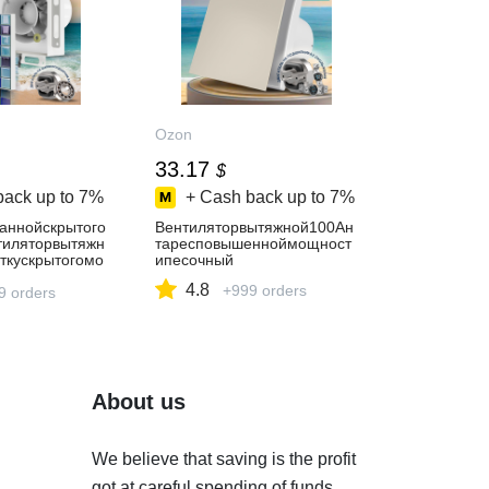
Ozon
33.17
$
back up to
7%
+ Cash back up to
7%
аннойскрытого
Вентиляторвытяжной100Ан
тиляторвытяжн
таресповышенноймощност
ткускрытогомо
ипесочный
,встраиваемы
4.8
+999 orders
клапаном
9 orders
About us
We believe that saving is the profit
got at careful spending of funds.