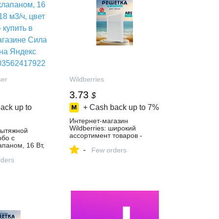
ser
Wildberries
3.73
$
ack up to
+ Cash back up to
7%
Интернет‑магазин
Wildberries: широкий
вытяжной
ассортимент товаров -
рбо с
скидки каждый день!
паном, 16 Вт,
-
Few orders
3/ч, цвет белый
тернет-
ders
а воздуха на
ете,
2