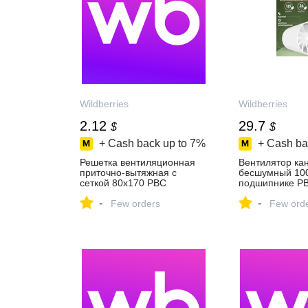
Wildberries
Wildberries
2.12
29.7
$
$
+ Cash back up to
7%
+ Cash ba
Решетка вентиляционная
Вентилятор ка
приточно-вытяжная с
бесшумный 100
сеткой 80х170 РВС
подшипнике Р
262936369 купить за 161 ₽
147996758 купи
-
-
в интернет‑магазине
Few orders
₽ в интернет‑м
Few ord
Wildberries
Wildberries