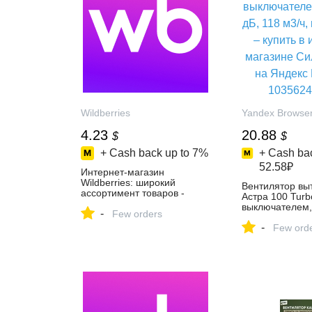
Wildberries
Yandex Browse
4.23
20.88
$
$
+ Cash back up to
7%
+ Cash bac
52.58₽
Интернет‑магазин
Wildberries: широкий
Вентилятор вы
ассортимент товаров -
Астра 100 Turb
скидки каждый день!
выключателем, 
-
Few orders
дБ, 118 м3/ч, 
-
купить в интер
Few ord
Сила воздуха 
Маркете, 1035