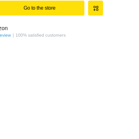
Go to the store
zon
review
100
%
satisfied customers