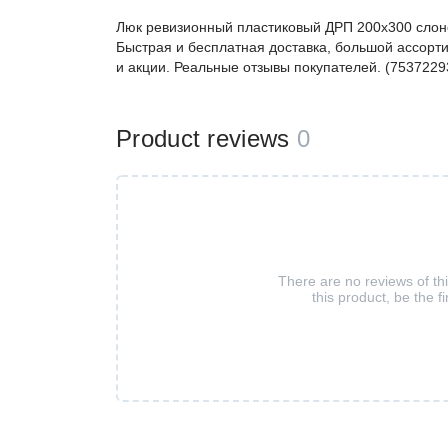
Люк ревизионный пластиковый ДРП 200х300 слон
Быстрая и бесплатная доставка, большой ассорти
и акции. Реальные отзывы покупателей. (7537229
Product reviews
0
There are no reviews of th
this product, be the fi