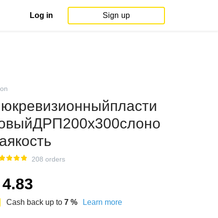
Log in
Sign up
on
юкревизионныйпласти
овыйДРП200х300слоно
аякость
208 orders
4.83
Cash back up to
7
%
Learn more