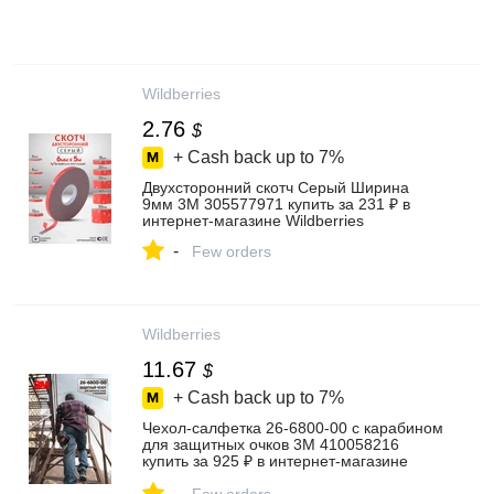
Wildberries
2.76
$
+ Cash back up to
7%
Двухсторонний скотч Серый Ширина
9мм 3M 305577971 купить за 231 ₽ в
интернет‑магазине Wildberries
-
Few orders
Wildberries
11.67
$
+ Cash back up to
7%
Чехол-салфетка 26-6800-00 с карабином
для защитных очков 3M 410058216
купить за 925 ₽ в интернет‑магазине
Wildberries
-