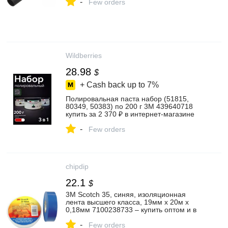
-
Few orders
Wildberries
28.98
$
+ Cash back up to
7%
Полировальная паста набор (51815,
80349, 50383) по 200 г 3M 439640718
купить за 2 370 ₽ в интернет‑магазине
Wildberries
-
Few orders
chipdip
22.1
$
3М Scotch 35, синяя, изоляционная
лента высшего класса, 19мм х 20м х
0,18мм 7100238733 – купить оптом и в
розницу
-
Few orders