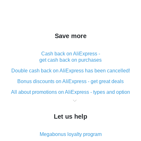
Save more
Cash back on AliExpress -
get cash back on purchases
Double cash back on AliExpress has been cancelled!
Bonus discounts on AliExpress - get great deals
All about promotions on AliExpress - types and option
What is cash back when making purchases on
AliExpress - short and sweet
Let us help
The best place to download cash back for AliExpress
and how to install it
Megabonus loyalty program
What is the AliExpress cash back plugin and what are