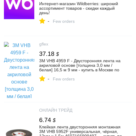
Интернет‑магазин Wildberries: широкий
ассортимент товаров - скидки каждый
день!
-
Few orders
gflex
37.18
$
3M VHB 4959 F - Двусторонняя лента на
акриловой основе [толщина 3,0 мм /
белая] 16,5 м 9 мм - купить в Москве по
цене 2920 руб. - интернет-магазин
-
GFLEX
Few orders
ОНЛАЙН ТРЕЙД
6.74
$
Клейкая лента двусторонняя монтажная
3M VHB 5952F универсальная, чёрная,