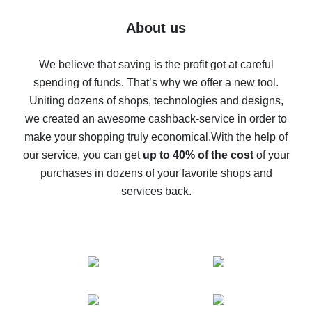
Five ways to get the most cash back on AliExpress
About us
How to get back on AliExpress - easy ways to get cash
back
We believe that saving is the profit got at careful
spending of funds. That’s why we offer a new tool.
10% cash back on AliExpress - the impossible is
possible
Uniting dozens of shops, technologies and designs,
we created an awesome cashback-service in order to
The best cash back on AliExpress - how to find it
make your shopping truly economical.
With the help of
The best cash back service for AliExpress - let's
our service, you can get
up to 40% of the cost
of your
compare offers
purchases in dozens of your favorite shops and
services back.