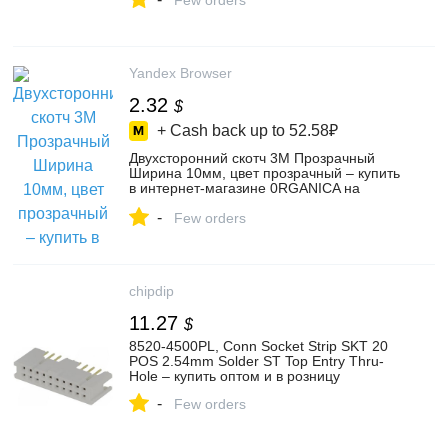
Few orders
Yandex Browser
2.32
$
+ Cash back up to
52.58₽
Двухсторонний скотч 3M Прозрачный
Ширина 10мм, цвет прозрачный – купить
в интернет-магазине 0RGANICA на
Яндекс Маркете, 102125778916
-
Few orders
chipdip
11.27
$
8520-4500PL, Conn Socket Strip SKT 20
POS 2.54mm Solder ST Top Entry Thru-
Hole – купить оптом и в розницу
-
Few orders