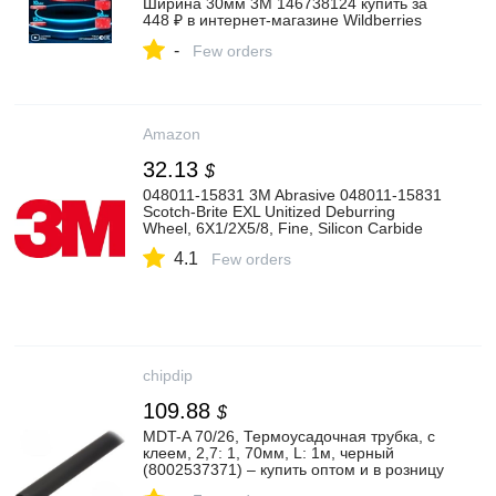
Ширина 30мм 3M 146738124 купить за
448 ₽ в интернет‑магазине Wildberries
-
Few orders
Amazon
32.13
$
048011-15831 3M Abrasive 048011-15831
Scotch-Brite EXL Unitized Deburring
Wheel, 6X1/2X5/8, Fine, Silicon Carbide
4.1
Few orders
chipdip
109.88
$
MDT-A 70/26, Термоусадочная трубка, с
клеем, 2,7: 1, 70мм, L: 1м, черный
(8002537371) – купить оптом и в розницу