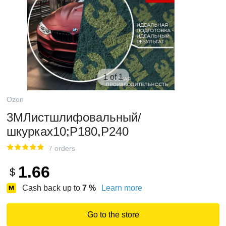
1 of 1
Ozon
3MЛистшлифовальный/
шкуркаx10;P180,P240
7 orders
1.66
$
Cash back up to
7
%
Learn more
Go to the store