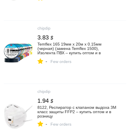
chipdip
3.83
$
Temflex 165 19мм х 20м х 0.15мм
(черная) (замена Temflex 1500),
Изолента ПВХ – купить оптом и в
розницу
-
Few orders
chipdip
1.94
$
8122, Респиратор с клапаном выдоха 3M
класс защиты FFP2 – купить оптом и в
розницу
-
Few orders