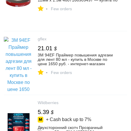
12мм x 1.5м 4607166909497 — купить по
низкой цене в интернет-магазине
-
ОНЛАЙН ТРЕЙД.РУ
Few orders
gflex
21.01
$
3M 94EF Праймер повышения адгезии
для лент 80 мл - купить в Москве по
цене 1650 руб. - интернет-магазин
GFLEX
-
Few orders
Wildberries
5.39
$
+ Cash back up to
7%
Двухсторонний скотч Прозрачный