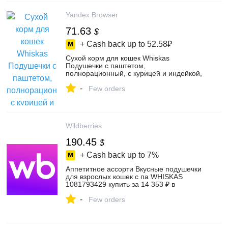
Yandex Browser
71.63
$
+ Cash back up to
52.58₽
Сухой корм для кошек Whiskas
Подушечки с паштетом,
полнорационный, с курицей и индейкой,
13,8 кг – купить на Яндекс Маркете,
-
103579457651
Few orders
Wildberries
190.45
$
+ Cash back up to
7%
Аппетитное ассорти Вкусные подушечки
для взрослых кошек с па WHISKAS
1081793429 купить за 14 353 ₽ в
интернет‑магазине Wildberries
-
Few orders