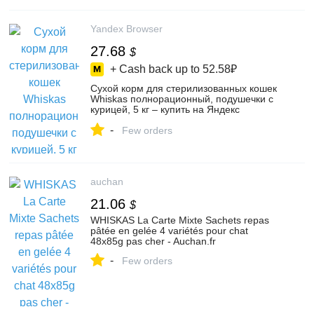
Yandex Browser
27.68
$
+ Cash back up to
52.58₽
Сухой корм для стерилизованных кошек
Whiskas полнорационный, подушечки с
курицей, 5 кг – купить на Яндекс
Маркете, 103579456755
-
Few orders
auchan
21.06
$
WHISKAS La Carte Mixte Sachets repas
pâtée en gelée 4 variétés pour chat
48x85g pas cher - Auchan.fr
-
Few orders