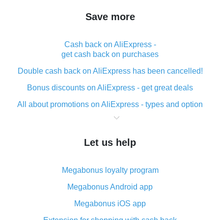
Save more
Cash back on AliExpress -
get cash back on purchases
Double cash back on AliExpress has been cancelled!
Bonus discounts on AliExpress - get great deals
All about promotions on AliExpress - types and option
What is cash back when making purchases on
AliExpress - short and sweet
Let us help
The best place to download cash back for AliExpress
and how to install it
Megabonus loyalty program
What is the AliExpress cash back plugin and what are
its advantages
Megabonus Android app
Cash back from the AliExpress mobile app -
Megabonus iOS app
advantages of the plugin