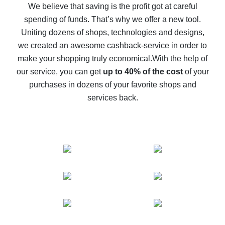
back
We believe that saving is the profit got at careful
spending of funds. That’s why we offer a new tool.
10% cash back on AliExpress - the impossible is
possible
Uniting dozens of shops, technologies and designs,
we created an awesome cashback-service in order to
The best cash back on AliExpress - how to find it
make your shopping truly economical.
With the help of
The best cash back service for AliExpress - let's
our service, you can get
up to 40% of the cost
of your
compare offers
purchases in dozens of your favorite shops and
services back.