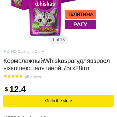
1 of 13
METRO Cash and Carry
КормвлажныйWhiskasрагудлявзросл
ыхкошекстелятиной,75гx28шт
95 orders
12.4
$
Go to the store