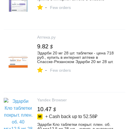
Рязанском Набор 1+1 Эдарби Ам 40 мг и
-
10 мг №56 по специальной цене,
Few orders
инструкция по применению
Аптека.ру
9.82
$
Эдарби 20 мг 28 шт. таблетки - цена 718
руб., купить в интернет аптеке в
Спасске-Рязанском Эдарби 20 мг 28 шт.
таблетки, инструкция по применению
-
Few orders
Yandex Browser
10.47
$
+ Cash back up to
52.58₽
Эдарби Кло таблетки покрыт. плен. об.
40 мг+12,5 мг 28 шт – купить в интернет-