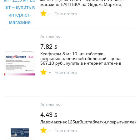
магазине ЕАПТЕКА на Яндекс Маркете,
103543877808
-
Few orders
Аптека.ру
7.82
$
Ксефокам 8 мг 10 шт. таблетки,
покрытые пленочной оболочкой - цена
567.10 руб., купить в интернет аптеке в
Уфе Ксефокам 8 мг 10 шт. таблетки,
-
покрытые пленочной оболочкой,
Few orders
инструкция по применению
Аптека.ру
4.43
$
Лавомакснео125мг3шт.таблетки,покрытыеплен
-
Few orders