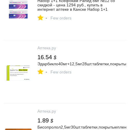
Набор 1+1 Ксефокам Рапид 8мг №12 со
скидкой - цена 1294 руб., купить в
интернет аптеке в Канске Набор 1+1
Ксефокам Рапид 8мг №12 со скидкой,
-
инструкция по применению
Few orders
Аптека.ру
16.54
$
Эдарбикло40мг+12,5мг28шт.таблетки,покрытые
-
Few orders
Аптека.ру
1.89
$
Бисопролол2,5мг30шт.таблетки,покрытыеплено