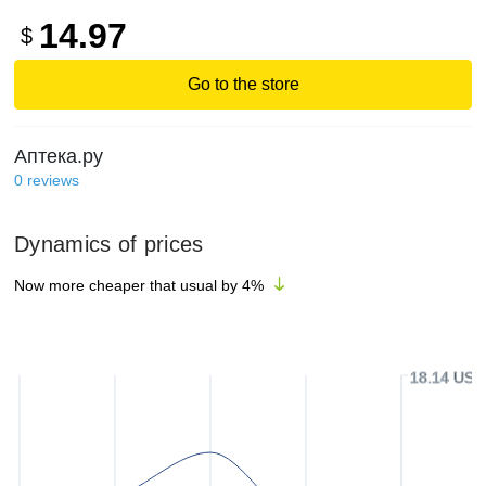
14.97
$
Go to the store
Аптека.ру
0
reviews
Dynamics of prices
Now more cheaper that usual by
4
%
18.14 USD