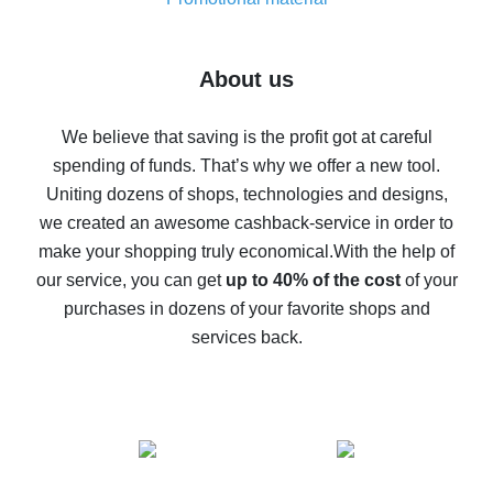
7% cash back on AliExpress - save on purchases
Five ways to get the most cash back on AliExpress
About us
How to get back on AliExpress - easy ways to get cash
back
We believe that saving is the profit got at careful
spending of funds. That’s why we offer a new tool.
10% cash back on AliExpress - the impossible is
possible
Uniting dozens of shops, technologies and designs,
we created an awesome cashback-service in order to
The best cash back on AliExpress - how to find it
make your shopping truly economical.
With the help of
The best cash back service for AliExpress - let's
our service, you can get
up to 40% of the cost
of your
compare offers
purchases in dozens of your favorite shops and
services back.