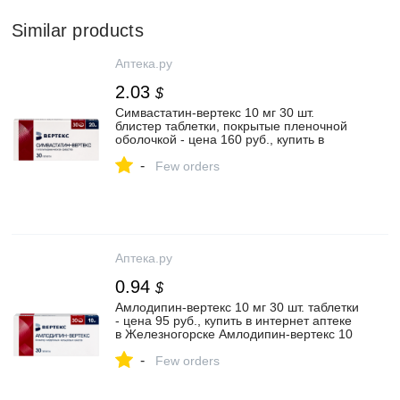
Similar products
Аптека.ру
2.03
$
Симвастатин-вертекс 10 мг 30 шт.
блистер таблетки, покрытые пленочной
оболочкой - цена 160 руб., купить в
интернет аптеке в Артёме Симвастатин-
-
вертекс 10 мг 30 шт. блистер таблетки,
Few orders
покрытые пленочной оболочкой,
инструкция по применению
Аптека.ру
0.94
$
Амлодипин-вертекс 10 мг 30 шт. таблетки
- цена 95 руб., купить в интернет аптеке
в Железногорске Амлодипин-вертекс 10
мг 30 шт. таблетки, инструкция по
-
применению
Few orders