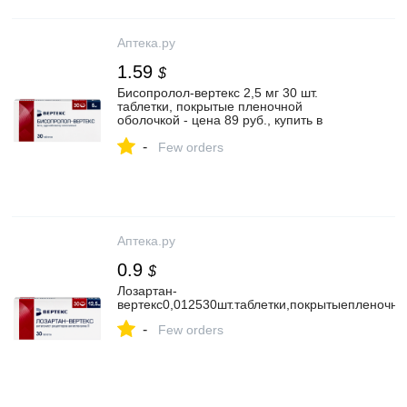
Аптека.ру
1.59
$
Бисопролол-вертекс 2,5 мг 30 шт.
таблетки, покрытые пленочной
оболочкой - цена 89 руб., купить в
интернет аптеке в Москве Бисопролол-
-
вертекс 2,5 мг 30 шт. таблетки, покрытые
Few orders
пленочной оболочкой, инструкция по
применению
Аптека.ру
0.9
$
Лозартан-
вертекс0,012530шт.таблетки,покрытыепленочн
-
Few orders