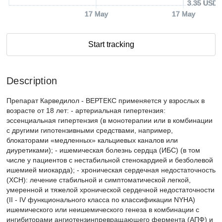
3.35 USD
17 May
17 May
Start tracking
Description
Препарат Карведилол - ВЕРТЕКС применяется у взрослых в
возрасте от 18 лет: - артериальная гипертензия:
эссенциальная гипертензия (в монотерапии или в комбинации
с другими гипотензивными средствами, например,
блокаторами «медленных» кальциевых каналов или
диуретиками); - ишемическая болезнь сердца (ИБС) (в том
числе у пациентов с нестабильной стенокардией и безболевой
ишемией миокарда); - хроническая сердечная недостаточность
(ХСН): лечение стабильной и симптоматической легкой,
умеренной и тяжелой хронической сердечной недостаточности
(II - IV функционального класса по классификации NYHA)
ишемического или неишемического генеза в комбинации с
ингибиторами ангиотензинпревращающего фермента (АПФ) и