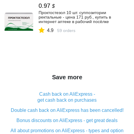
0.97
$
Проктостезол 10 шт. суппозитории
ректальные - цена 171 руб., купить в
интернет аптеке в рабочий посёлке
Павловский Проктостезол 10 шт.
4.9
суппозитории ректальные, инструкция по
59 orders
применению
Save more
Cash back on AliExpress -
get cash back on purchases
Double cash back on AliExpress has been cancelled!
Bonus discounts on AliExpress - get great deals
All about promotions on AliExpress - types and option