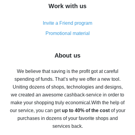
How to get cash back on AliExpress - overview of
Work with us
simple methods
Cash back on AliExpress - customer reviews
Invite a Friend program
8% cash back on AliExpress - saving real money is a
real thing
Promotional material
7% cash back on AliExpress - save on purchases
Five ways to get the most cash back on AliExpress
About us
How to get back on AliExpress - easy ways to get cash
back
We believe that saving is the profit got at careful
spending of funds. That’s why we offer a new tool.
10% cash back on AliExpress - the impossible is
possible
Uniting dozens of shops, technologies and designs,
we created an awesome cashback-service in order to
The best cash back on AliExpress - how to find it
make your shopping truly economical.
With the help of
The best cash back service for AliExpress - let's
our service, you can get
up to 40% of the cost
of your
compare offers
purchases in dozens of your favorite shops and
services back.