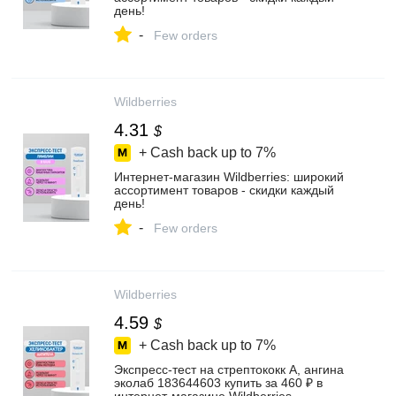
день!
-
Few orders
Wildberries
4.31
$
+ Cash back up to
7%
Интернет‑магазин Wildberries: широкий
ассортимент товаров - скидки каждый
день!
-
Few orders
Wildberries
4.59
$
+ Cash back up to
7%
Экспресс-тест на стрептококк А, ангина
эколаб 183644603 купить за 460 ₽ в