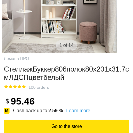
1 of 14
Лемана ПРО
СтеллажБуккер806полок80x201x31.7с
мЛДСПцветбелый
100 orders
95.46
$
Cash back up to
2.59
%
Learn more
Go to the store