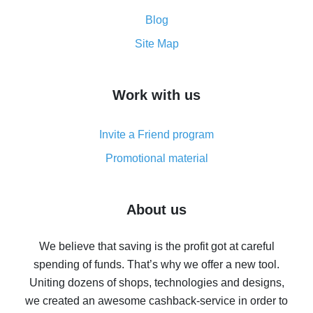
Cash back promo code from AliExpress - how it works
and what it does
Blog
How to get the most cash back on AliExpress -
Site Map
overview
How to get cash back on AliExpress - overview of
Work with us
simple methods
Cash back on AliExpress - customer reviews
Invite a Friend program
8% cash back on AliExpress - saving real money is a
real thing
Promotional material
7% cash back on AliExpress - save on purchases
Five ways to get the most cash back on AliExpress
About us
How to get back on AliExpress - easy ways to get cash
back
We believe that saving is the profit got at careful
spending of funds. That’s why we offer a new tool.
10% cash back on AliExpress - the impossible is
possible
Uniting dozens of shops, technologies and designs,
we created an awesome cashback-service in order to
The best cash back on AliExpress - how to find it