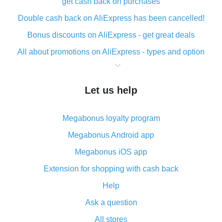
get cash back on purchases
Double cash back on AliExpress has been cancelled!
Bonus discounts on AliExpress - get great deals
All about promotions on AliExpress - types and option
What is cash back when making purchases on
AliExpress - short and sweet
Let us help
The best place to download cash back for AliExpress
and how to install it
Megabonus loyalty program
What is the AliExpress cash back plugin and what are
its advantages
Megabonus Android app
Cash back from the AliExpress mobile app -
Megabonus iOS app
advantages of the plugin
Extension for shopping with cash back
Double cash back on AliExpress has been cancelled!
Help
How to use cash back on AliExpress - short manual
Ask a question
All about how cash back works on AliExpress
All stores