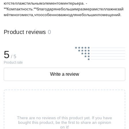
ютстеллажстильнымэлементоминтерьера. -
**Компактность:**благодарянебольшимразмерамстеллажнезай
мётмногоместа,чтоособенноважнодлянебольшихпомещений.
Product reviews
0
5
/ 5
Product rate
Write a review
There are no reviews of this product yet. If you have
bought this product, be the first to share an opinion
on it!