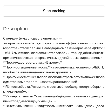
Start tracking
Description
Стеллаж«Буккер»сшестьюполками—
этопрактичнаямебель,котораяпоможетэффективноиспользоват
ьпространствовспальне.Благодарякомпактнымразмерам(80x20
1x31,7см)стеллажлегковпишетсявлюбойинтерьер,абелыйцветг
армоничносочетаетсясразличнымидизайнерскимирешениями.
**Преимуществастеллажа«Буккер»:** -
**Прочностьидолговечность:**изготовленизкачественногоЛДСП,
чтообеспечиваетнадёжностьконструкции. -
**Практичность:**шестьполокпозволяютразместитьмножествопр
едметов,помогаяорганизоватьхранениевещей. -
**Лёгкостьсборки:**вкомплектеестьвсёнеобходимоедлясборки,в
ключаякрепёж. -
**Универсальность:**стеллажподойдётдляхранениякниг,декорат
ивныхпредметовидругихвещей. -
**Эстетичныйвнешнийвид:**белыйцветилаконичныйдизайндела