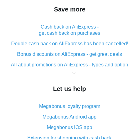
Save more
Cash back on AliExpress -
get cash back on purchases
Double cash back on AliExpress has been cancelled!
Bonus discounts on AliExpress - get great deals
All about promotions on AliExpress - types and option
What is cash back when making purchases on
AliExpress - short and sweet
Let us help
The best place to download cash back for AliExpress
and how to install it
Megabonus loyalty program
What is the AliExpress cash back plugin and what are
its advantages
Megabonus Android app
Cash back from the AliExpress mobile app -
Megabonus iOS app
advantages of the plugin
Extension for shopping with cash back