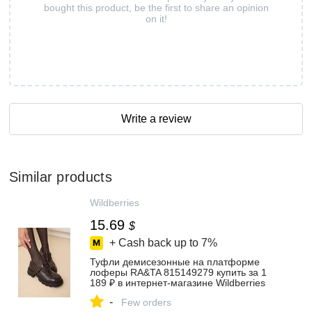
bought this product, be the first to share an opinion
on it!
Write a review
Similar products
Wildberries
15.69
$
+ Cash back up to
7%
Туфли демисезонные на платформе
лоферы RA&TA 815149279 купить за 1
189 ₽ в интернет‑магазине Wildberries
-
Few orders