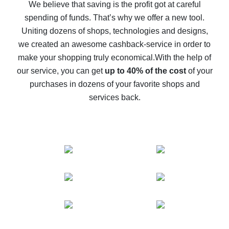
back
We believe that saving is the profit got at careful
spending of funds. That’s why we offer a new tool.
10% cash back on AliExpress - the impossible is
possible
Uniting dozens of shops, technologies and designs,
we created an awesome cashback-service in order to
The best cash back on AliExpress - how to find it
make your shopping truly economical.
With the help of
The best cash back service for AliExpress - let's
our service, you can get
up to 40% of the cost
of your
compare offers
purchases in dozens of your favorite shops and
services back.