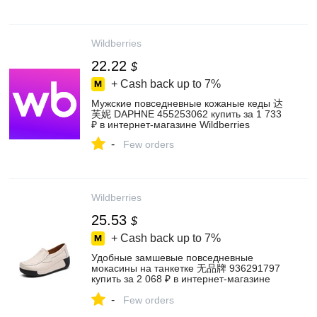
Wildberries
22.22
$
+ Cash back up to
7%
Мужские повседневные кожаные кеды 达
芙妮 DAPHNE 455253062 купить за 1 733
₽ в интернет‑магазине Wildberries
-
Few orders
Wildberries
25.53
$
+ Cash back up to
7%
Удобные замшевые повседневные
мокасины на танкетке 无品牌 936291797
купить за 2 068 ₽ в интернет‑магазине
Wildberries
-
Few orders