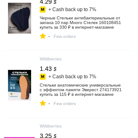
4.29
$
+ Cash back up to
7%
Черные Стельки антибактериальные от
запаха 10 пар Много Стелек 160108451
купить за 330 ₽ в интернет‑магазине
Wildberries
-
Few orders
Wildberries
1.43
$
+ Cash back up to
7%
Стельки анатомические универсальные
с эффектом памяти Эверест 274173921
купить за 115 ₽ в интернет‑магазине
Wildberries
-
Few orders
Wildberries
3.25
$