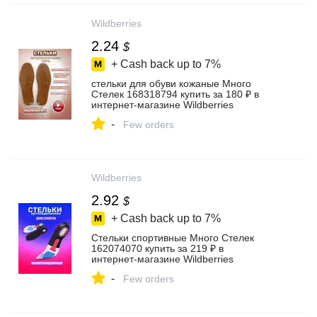
Wildberries
2.24
$
+ Cash back up to
7%
стельки для обуви кожаные Много
Стелек 168318794 купить за 180 ₽ в
интернет‑магазине Wildberries
-
Few orders
Wildberries
2.92
$
+ Cash back up to
7%
Стельки спортивные Много Стелек
162074070 купить за 219 ₽ в
интернет‑магазине Wildberries
-
Few orders