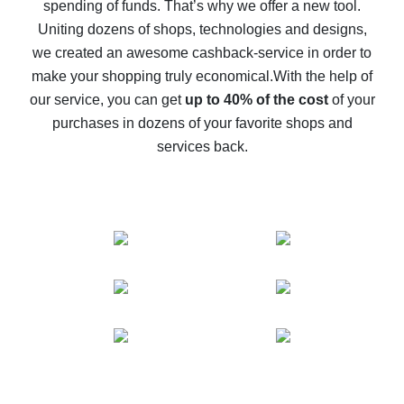
spending of funds. That’s why we offer a new tool.
10% cash back on AliExpress - the impossible is
possible
Uniting dozens of shops, technologies and designs,
we created an awesome cashback-service in order to
The best cash back on AliExpress - how to find it
make your shopping truly economical.
With the help of
The best cash back service for AliExpress - let's
our service, you can get
up to 40% of the cost
of your
compare offers
purchases in dozens of your favorite shops and
services back.