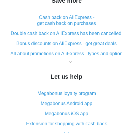
Save more
Cash back on AliExpress -
get cash back on purchases
Double cash back on AliExpress has been cancelled!
Bonus discounts on AliExpress - get great deals
All about promotions on AliExpress - types and option
What is cash back when making purchases on
AliExpress - short and sweet
Let us help
The best place to download cash back for AliExpress
and how to install it
Megabonus loyalty program
What is the AliExpress cash back plugin and what are
its advantages
Megabonus Android app
Cash back from the AliExpress mobile app -
Megabonus iOS app
advantages of the plugin
Extension for shopping with cash back
Double cash back on AliExpress has been cancelled!