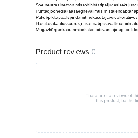
Soe,neutraalnetoon,missobibhästipaljudesisekujundu
Puhtadjoonedjakaasaegnevälimus,mistäiendabtänap
Pakubpikkapealispindamitmekasutajavõidekoratiiv
Hästitasakaalussuurus,misannabpiisavaltruumiilm
Mugavkõrguskasutamisekskoosdiivanitejatugitoolide
Product reviews
0
There are no reviews of th
this product, be the fi