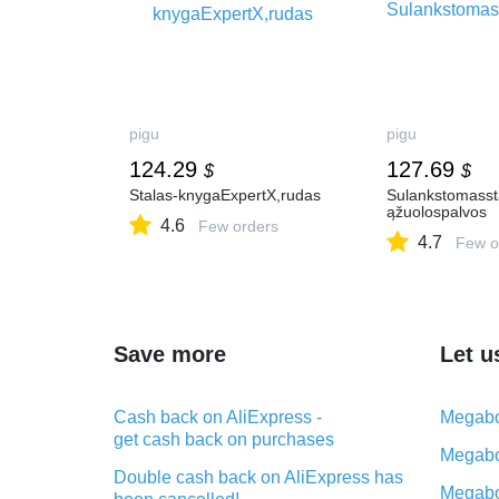
pigu
pigu
124.29
127.69
$
$
Stalas-knygaExpertX,rudas
Sulankstomasst
ąžuolospalvos
4.6
Few orders
4.7
Few o
Save more
Let u
Cash back on AliExpress -
Megabo
get cash back on purchases
Megabo
Double cash back on AliExpress has
Megabo