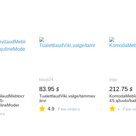
kaup24
pigu
83.95
212.75
$
$
ilaudMeblocr
TualettlaudViki,valge/tammev
KomodaMeblo
S-
ärvi
4S,ąžuolo/bal
ulineModer
4.9
-
Few orders
Few or
ers