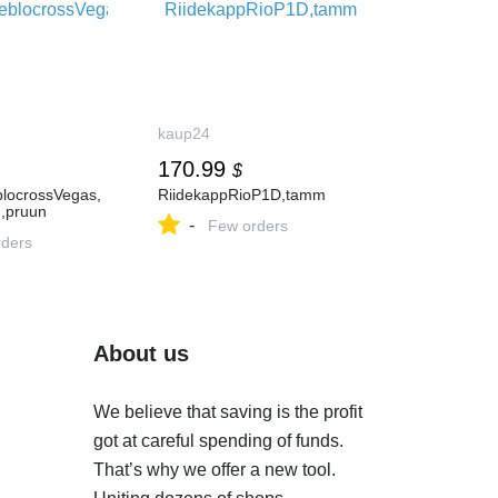
kaup24
170.99
$
locrossVegas,
RiidekappRioP1D,tamm
,pruun
-
Few orders
ders
About us
We believe that saving is the profit
got at careful spending of funds.
That’s why we offer a new tool.