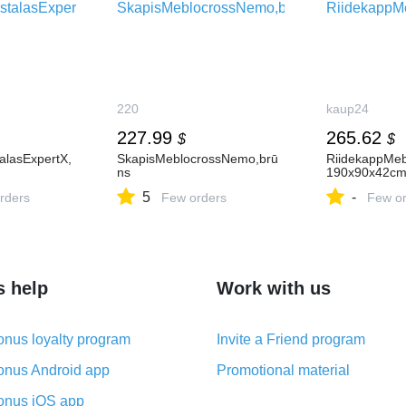
220
kaup24
227.99
265.62
$
$
alasExpertX,
SkapisMeblocrossNemo,brū
RiidekappMeb
ns
190x90x42cm
5
-
rders
Few orders
Few or
s help
Work with us
nus loyalty program
Invite a Friend program
nus Android app
Promotional material
nus iOS app