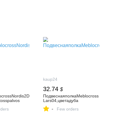
kaup24
32.74
$
crossNordis2D
ПодвеснаяполкаMeblocross
tosspalvos
Lars04,цветадуба
-
ders
Few orders