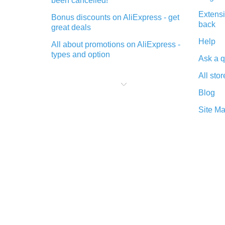
been cancelled!
Extensi
Bonus discounts on AliExpress - get
back
great deals
Help
All about promotions on AliExpress -
types and option
Ask a q
What is cash back when making
All stor
purchases on AliExpress - short and
sweet
Blog
The best place to download cash
Site M
back for AliExpress and how to
install it
What is the AliExpress cash back
plugin and what are its advantages
Cash back from the AliExpress
mobile app - advantages of the
plugin
Double cash back on AliExpress has
been cancelled!