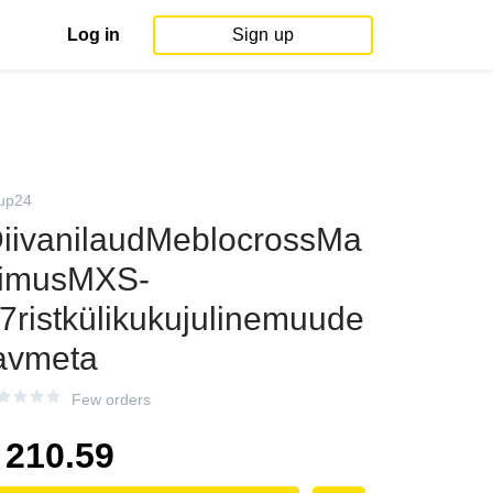
Log in
Sign up
up24
iivanilaudMeblocrossMa
imusMXS-
7ristkülikukujulinemuude
avmeta
Few orders
210.59