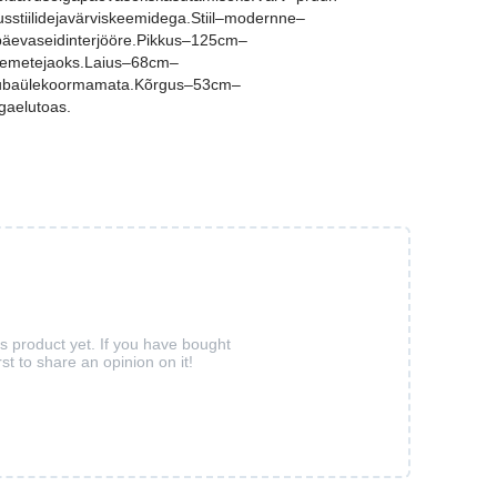
sstiilidejavärviskeemidega.Stiil–modernne–
äevaseidinterjööre.Pikkus–125cm–
esemetejaoks.Laius–68cm–
atubaülekoormamata.Kõrgus–53cm–
gaelutoas.
is product yet. If you have bought
rst to share an opinion on it!