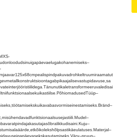
sMXS-
laudonloodudsinuigapäevaelugakohanemiseks–
-
evormjaavar125x68cmpealispindpakuvadrohkeltruumiraamatut
ugevmetallkonstruktsioontagabpikaajalisevastupidavuse,sa
teinterjööristiilidega.Tänunutikaletransformeeruvaledisai
tniifunktsionaalsekuikastiilse.PõhiomadusedTüüp–
umiseks,töötamisekskuikavabasvormiseinestamiseks.Bränd–
,misühendavadfunktsionaalsusejastiili.Mudel–
varatpindajakasutajasõbralikkudisaini.Kuju–
iistumisalaäärde,etkõikolekshõlpsastikäeulatuses.Materjal–
tupidavuseigapäevasekskasutamiseks.Värv–pruun–