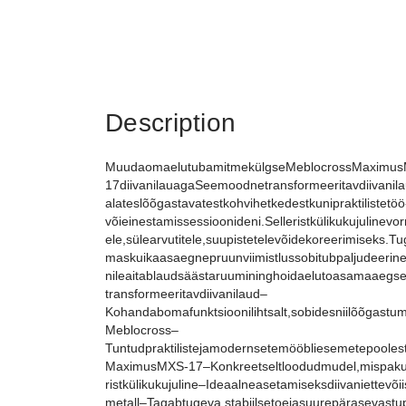
Description
MuudaomaelutubamitmekülgseMeblocrossMaximu
17diivanilauagaSeemoodnetransformeeritavdiivani
alateslõõgastavatestkohvihetkedestkunipraktilistetöö
võieinestamissessioonideni.Selleristkülikukujulin
ele,sülearvutitele,suupistetelevõidekoreerimiseks.T
maskuikaasaegnepruunviimistlussobitubpaljudeerineva
nileaitablaudsäästaruumininghoidaelutoasamaaegsel
transformeeritavdiivanilaud–
Kohandabomafunktsioonilihtsalt,sobidesniilõõgast
Meblocross–
Tuntudpraktilistejamodernsetemööbliesemetepoolest
MaximusMXS-17–Konkreetseltloodudmudel,mispakuba
ristkülikukujuline–Ideaalneasetamiseksdiivaniettevõ
metall–Tagabtugeva,stabiilsetoejasuurepärasevas