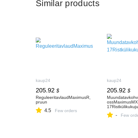
Similar products
kaup24
kaup24
205.92
205.92
$
$
ReguleeritavlaudMaximusR,
Muundatavkohv
pruun
ossMaximusMX
17Ristkülikukuj
4.5
Few orders
-
Few ord