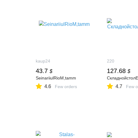
kaup24
220
43.7
127.68
$
$
SeinariiulRioM,tamm
Cкладнойстол
4.6
4.7
Few orders
Few o