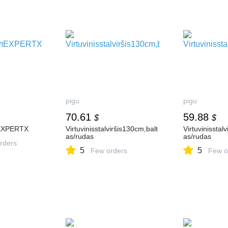
pigu
pigu
70.61
59.88
$
$
EXPERTX
Virtuvinisstalviršis130cm,balt
Virtuvinisstal
as/rudas
as/rudas
rders
5
5
Few orders
Few o