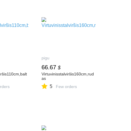
pigu
66.67
$
viršis110cm,balt
Virtuvinisstalviršis160cm,rud
as
5
rders
Few orders