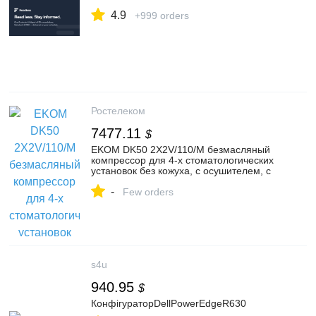
4.9
+999 orders
Ростелеком
7477.11
$
EKOM DK50 2X2V/110/M безмасляный
компрессор для 4-х стоматологических
установок без кожуха, с осушителем, с
ресивером 110 л, 215 л/мин (4041010A5-
-
402) купить в Москве по лучшей цене на
Few orders
стоматологическое оборудование Ekom
(Словакия)
s4u
940.95
$
КонфігураторDellPowerEdgeR630