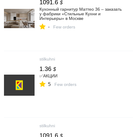
1091.6
$
Кухонный гарнитур Маттео 36 – заказать
у фабрики «Стильные Кухни и
Интерьеры» в Москве
-
Few orders
stilkuhni
1.36
$
✅АКЦИИ
5
Few orders
stilkuhni
1091.6
$