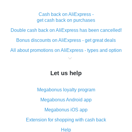
Cash back on AliExpress -
get cash back on purchases
Double cash back on AliExpress has been cancelled!
Bonus discounts on AliExpress - get great deals
All about promotions on AliExpress - types and option
What is cash back when making purchases on
AliExpress - short and sweet
Let us help
The best place to download cash back for AliExpress
and how to install it
Megabonus loyalty program
What is the AliExpress cash back plugin and what are
its advantages
Megabonus Android app
Cash back from the AliExpress mobile app -
Megabonus iOS app
advantages of the plugin
Extension for shopping with cash back
Double cash back on AliExpress has been cancelled!
Help