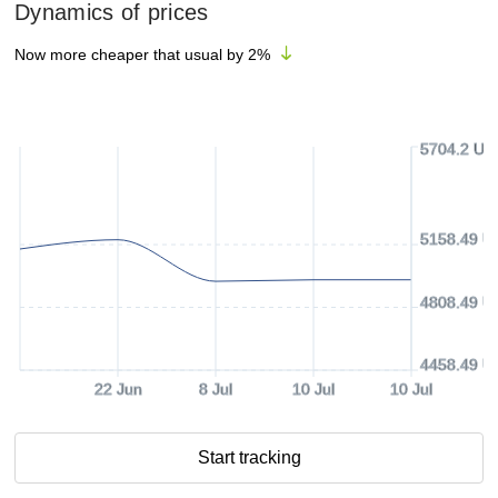
Dynamics of prices
Now more cheaper that usual by
2
%
5704.2 US
5158.49 U
4808.49 U
4458.49 U
22 Jun
8 Jul
10 Jul
10 Jul
Start tracking