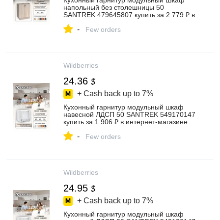
Кухонный гарнитур модульный Шкаф
напольный без столешницы 50
SANTREK 479645807 купить за 2 779 ₽ в
интернет‑магазине Wildberries
-
Few orders
Wildberries
24.36
$
+ Cash back up to
7%
Кухонный гарнитур модульный шкаф
навесной ЛДСП 50 SANTREK 549170147
купить за 1 906 ₽ в интернет‑магазине
Wildberries
-
Few orders
Wildberries
24.95
$
+ Cash back up to
7%
Кухонный гарнитур модульный шкаф