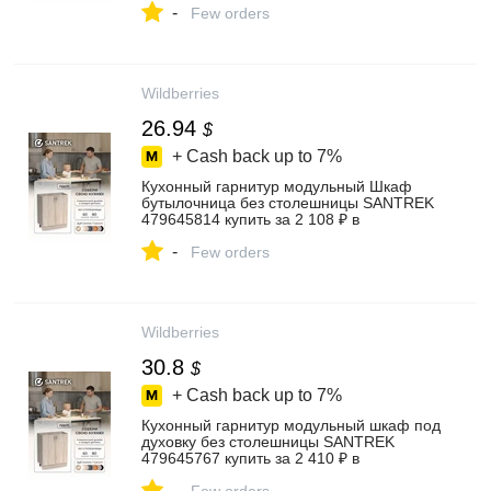
-
Few orders
Wildberries
26.94
$
+ Cash back up to
7%
Кухонный гарнитур модульный Шкаф
бутылочница без столешницы SANTREK
479645814 купить за 2 108 ₽ в
интернет‑магазине Wildberries
-
Few orders
Wildberries
30.8
$
+ Cash back up to
7%
Кухонный гарнитур модульный шкаф под
духовку без столешницы SANTREK
479645767 купить за 2 410 ₽ в
интернет‑магазине Wildberries
-