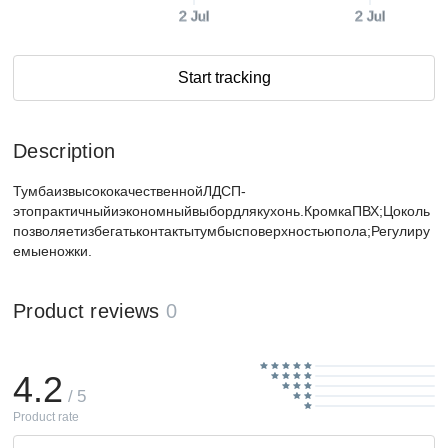
2 Jul
2 Jul
Start tracking
Description
ТумбаизвысококачественнойЛДСП-
этопрактичныйиэкономныйвыбордлякухонь.КромкаПВХ;Цоколь
позволяетизбегатьконтактытумбысповерхностьюпола;Регулиру
емыеножки.
Product reviews
0
4.2
/ 5
Product rate