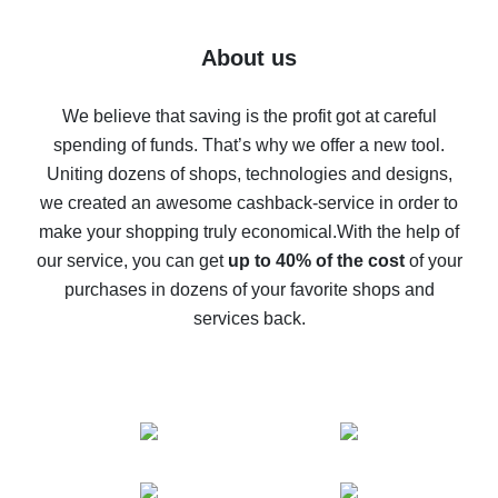
7% cash back on AliExpress - save on purchases
Five ways to get the most cash back on AliExpress
About us
How to get back on AliExpress - easy ways to get cash
back
We believe that saving is the profit got at careful
spending of funds. That’s why we offer a new tool.
10% cash back on AliExpress - the impossible is
possible
Uniting dozens of shops, technologies and designs,
we created an awesome cashback-service in order to
The best cash back on AliExpress - how to find it
make your shopping truly economical.
With the help of
The best cash back service for AliExpress - let's
our service, you can get
up to 40% of the cost
of your
compare offers
purchases in dozens of your favorite shops and
services back.