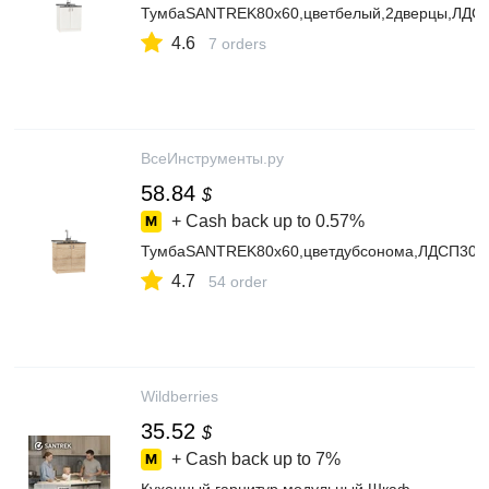
ТумбаSANTREK80х60,цветбелый,2дверцы,ЛДС
4.6
7 orders
ВсеИнструменты.ру
58.84
$
+ Cash back up to
0.57%
ТумбаSANTREK80х60,цветдубсонома,ЛДСП303
4.7
54 order
Wildberries
35.52
$
+ Cash back up to
7%