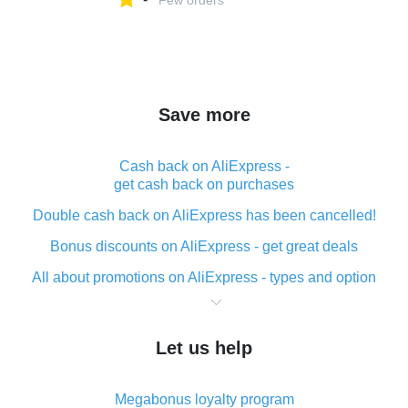
Few orders
Save more
Cash back on AliExpress -
get cash back on purchases
Double cash back on AliExpress has been cancelled!
Bonus discounts on AliExpress - get great deals
All about promotions on AliExpress - types and option
What is cash back when making purchases on
AliExpress - short and sweet
Let us help
The best place to download cash back for AliExpress
and how to install it
Megabonus loyalty program
What is the AliExpress cash back plugin and what are