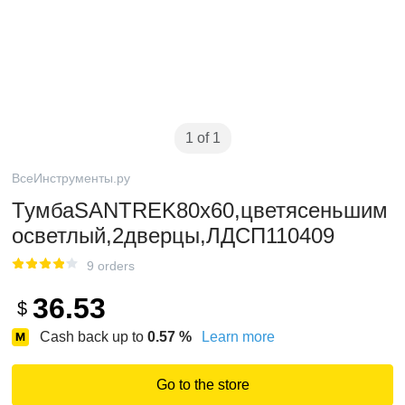
1 of 1
ВсеИнструменты.ру
ТумбаSANTREK80х60,цветясеньшим
осветлый,2дверцы,ЛДСП110409
9 orders
36.53
$
Cash back up to
0.57
%
Learn more
Go to the store