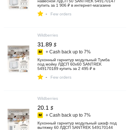
навесной ЛДСП 50 SANTREK 549170147
купить за 1 906 ₽ в интернет‑магазине
Wildberries
-
Few orders
Wildberries
31.89
$
+ Cash back up to
7%
Кухонный гарнитур модульный Тумба
под мойку ЛДСП 60х60 SANTREK
549170189 купить за 2 495 ₽ в
интернет‑магазине Wildberries
-
Few orders
Wildberries
20.1
$
+ Cash back up to
7%
Кухонный гарнитур модульный шкаф под
вытяжку 60 ЛДСП SANTREK 549170144