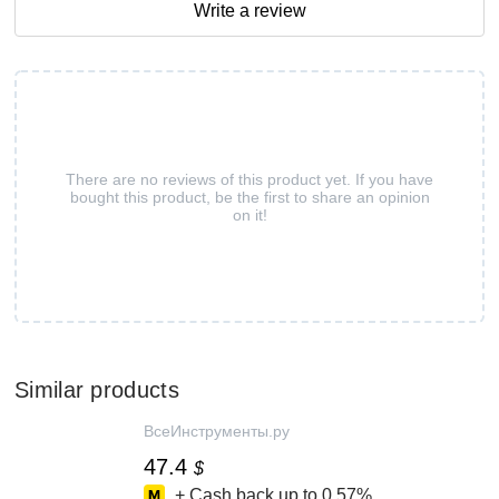
Write a review
There are no reviews of this product yet. If you have
bought this product, be the first to share an opinion
on it!
Similar products
ВсеИнструменты.ру
47.4
$
+ Cash back up to
0.57%