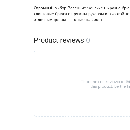
Огромный выбор Весенние женские широкие брю
хлопковые брюки с прямым рукавом и высокой та
отличным ценам — только на Joom
Product reviews
0
There are no reviews of th
this product, be the fi