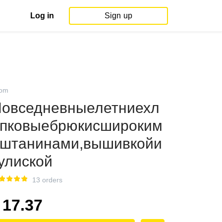
Log in
Sign up
om
овседневныелетниехл
пковыебрюкисшироким
штанинами,вышивкойи
улиской
13 orders
17.37