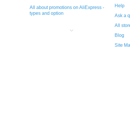
Help
All about promotions on AliExpress -
types and option
Ask a q
What is cash back when making
All stor
purchases on AliExpress - short and
sweet
Blog
The best place to download cash
Site M
back for AliExpress and how to
install it
What is the AliExpress cash back
plugin and what are its advantages
Cash back from the AliExpress
mobile app - advantages of the
plugin
Double cash back on AliExpress has
been cancelled!
How to use cash back on AliExpress
- short manual