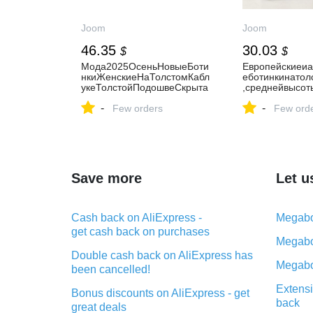
Joom
Joom
46.35
30.03
$
$
Мода2025ОсеньНовыеБоти
Европейскиеиа
нкиЖенскиеНаТолстомКабл
еботинкинатол
укеТолстойПодошвеСкрыта
,среднейвысот
яПлатформаЧелсиКоротки
подошвой,толс
-
-
еБотинкиПлатформаБоевы
Few orders
отоциклетнаяц
Few ord
еБотинки
иесапоги
Save more
Let u
Cash back on AliExpress -
Megabo
get cash back on purchases
Megabo
Double cash back on AliExpress has
Megabo
been cancelled!
Extensi
Bonus discounts on AliExpress - get
back
great deals