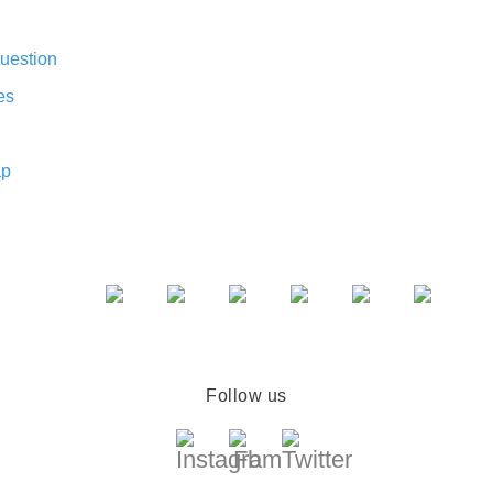
uestion
es
ap
Follow us