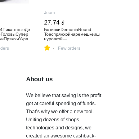
Joom
27.74
$
24ПикантныеДе
БотинкиDemoniaRound-
еГоловыСупер
Toeспряжкойнаремешкеиш
киПряжкиУкра
нуровкой—
вкаМотоцикле
натолстойподошве,суперкр
-
еБотинкиДляЖ
ders
утые,встиленочногорыцаря
Few orders
оваяВерсия
длягорячихдевушек
About us
We believe that saving is the profit
got at careful spending of funds.
That’s why we offer a new tool.
Uniting dozens of shops,
technologies and designs, we
created an awesome cashback-