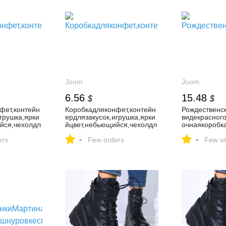
Joom
Joom
6.56
15.48
$
$
фет,контейн
Коробкадляконфет,контейн
Рождественс
грушка,ярки
ердлязакусок,игрушка,ярки
видекрасног
йся,чехолдл
йцвет,небьющийся,чехолдл
очнаякоробк
ефруктов,ук
яконфетвформефруктов,ук
вадебныхкон
-
-
ждественско
ers
рашениедлярождественско
Few orders
й
Few or
йвечеринки