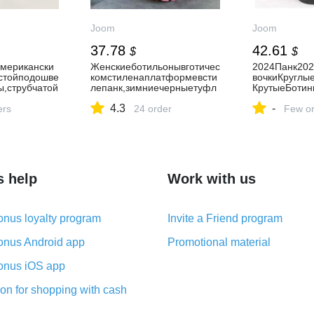
Joom
Joom
37.78
42.61
$
$
мерикански
Женскиеботильонывготичес
2024Панк20
стойподошве
комстиленаплатформевсти
вочкиКруглы
ы,струбчатой
лепанк,зимниечерныетуфл
КрутыеБотин
тыйкаблук,м
инавысокомкаблукеDemoni
шенияШнуро
4.3
-
епь,рыцарск
ers
as,пикантнаяженскаяобувь
24 order
тныеКоротки
Few or
большихразмеров41,42,43
енщин2024Н
s help
Work with us
nus loyalty program
Invite a Friend program
nus Android app
Promotional material
nus iOS app
on for shopping with cash