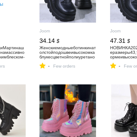
Joom
Joom
34.14
47.31
$
$
киМартинаш
Женскиемодныеботинкинат
НОВИНКА202
ынамассивно
олстойподошвеивысокомка
еразмеры43
кимблеском-
блукесцветнойполиуретано
ормеивысоко
нуровкеспер
войплатформойосень/
не-
-
-
напряжке,М
ers
зима2020года
Few orders
зимниетуфли
Few or
ляосени/
тильоныдля