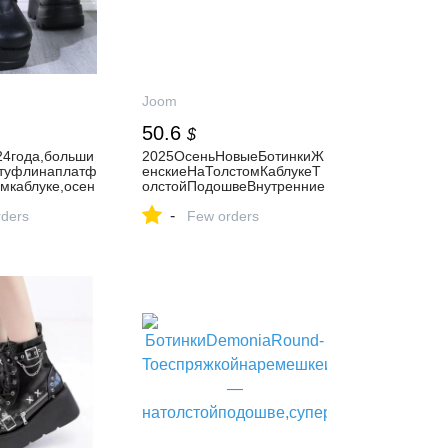
Joom
50.6
$
4года,больши
2025ОсеньНовыеБотинкиЖ
,туфлинаплатф
енскиеНаТолстомКаблукеТ
мкаблуке,осен
олстойПодошвеВнутренние
НаПлатформеЧелсиКоротк
-
натанкетке,бо
ders
иеБотинкиБоевыеБотинки
Few orders
женщин896