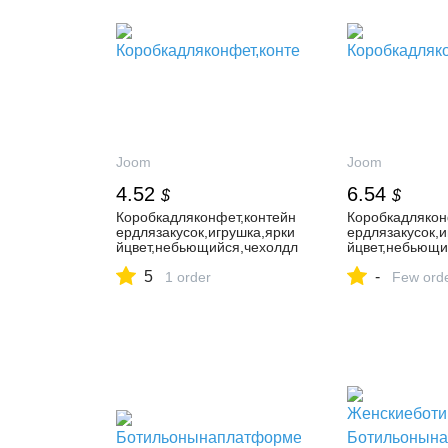
Joom
Joom
4.52
6.54
$
$
Коробкадляконфет,контейн
Коробкадлякон
ердлязакусок,игрушка,ярки
ердлязакусок,и
йцвет,небьющийся,чехолдл
йцвет,небьющи
яконфетвформефруктов,ук
яконфетвформ
5
-
рашениедлярождественско
1 order
рашениедляро
Few ord
йвечеринки
йвечеринки