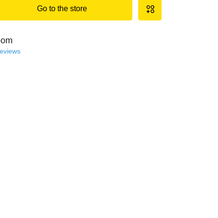
Go to the store
oom
reviews