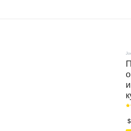
Jo
П
о
и
к
$