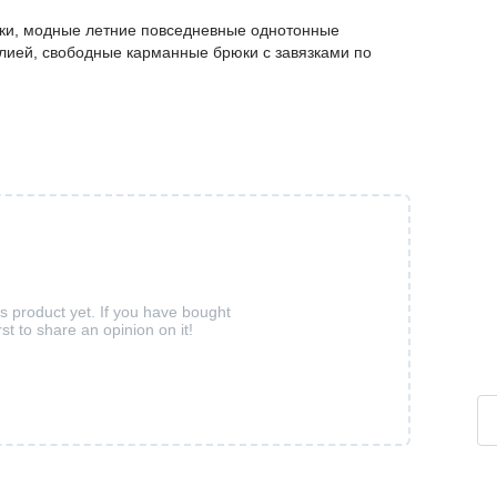
ки, модные летние повседневные однотонные
лией, свободные карманные брюки с завязками по
is product yet. If you have bought
rst to share an opinion on it!