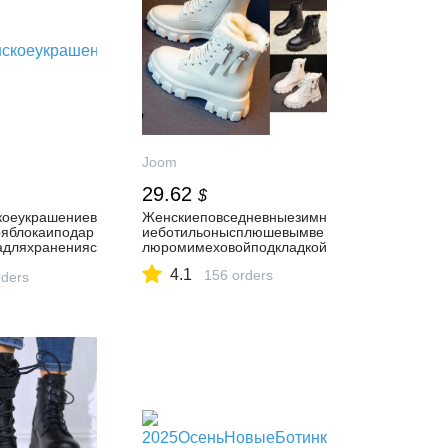
Joom
29.62
$
коеукрашениев
Женскиеповседневныезимн
ояблокаиподар
иеботильонысплюшевымве
адляхраненияс
люромимеховойподкладкой
фетисладосте
4.1
156 orders
ders