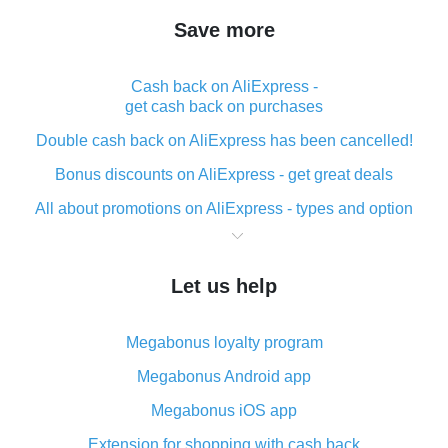
Save more
Cash back on AliExpress -
get cash back on purchases
Double cash back on AliExpress has been cancelled!
Bonus discounts on AliExpress - get great deals
All about promotions on AliExpress - types and option
What is cash back when making purchases on
AliExpress - short and sweet
Let us help
The best place to download cash back for AliExpress
and how to install it
Megabonus loyalty program
What is the AliExpress cash back plugin and what are
its advantages
Megabonus Android app
Cash back from the AliExpress mobile app -
Megabonus iOS app
advantages of the plugin
Extension for shopping with cash back