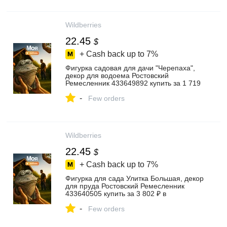
Wildberries
22.45
$
+ Cash back up to
7%
Фигурка садовая для дачи "Черепаха",
декор для водоема Ростовский
Ремесленник 433649892 купить за 1 719
₽ в интернет‑магазине Wildberries
-
Few orders
Wildberries
22.45
$
+ Cash back up to
7%
Фигурка для сада Улитка Большая, декор
для пруда Ростовский Ремесленник
433640505 купить за 3 802 ₽ в
интернет‑магазине Wildberries
-
Few orders