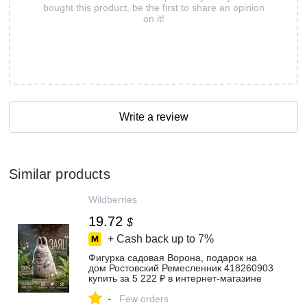
bought this product, be the first to share an opinion
on it!
Write a review
Similar products
Wildberries
19.72
$
+ Cash back up to
7%
Фигурка садовая Ворона, подарок на
дом Ростовский Ремесленник 418260903
купить за 5 222 ₽ в интернет‑магазине
Wildberries
-
Few orders