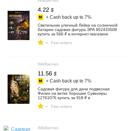
Wildberries
4.22
$
+ Cash back up to
7%
Светильник уличный Лейка на солнечной
батарее садовая фигура ЭРА 852433508
купить за 566 ₽ в интернет‑магазине
Wildberries
-
Few orders
Wildberries
11.56
$
+ Cash back up to
7%
Садовая фигура для дачи подвесная
Филин на ветке Хорошие Сувениры
12761076 купить за 918 ₽ в
интернет‑магазине Wildberries
-
Few orders
Wildberries