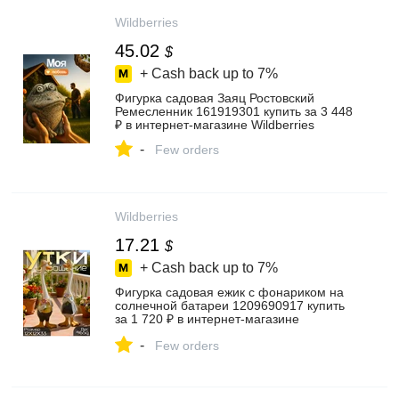
Wildberries
45.02
$
+ Cash back up to
7%
Фигурка садовая Заяц Ростовский
Ремесленник 161919301 купить за 3 448
₽ в интернет‑магазине Wildberries
-
Few orders
Wildberries
17.21
$
+ Cash back up to
7%
Фигурка садовая ежик с фонариком на
солнечной батареи 1209690917 купить
за 1 720 ₽ в интернет‑магазине
Wildberries
-
Few orders