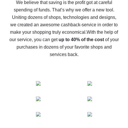
back
We believe that saving is the profit got at careful
spending of funds. That’s why we offer a new tool.
10% cash back on AliExpress - the impossible is
possible
Uniting dozens of shops, technologies and designs,
we created an awesome cashback-service in order to
The best cash back on AliExpress - how to find it
make your shopping truly economical.
With the help of
The best cash back service for AliExpress - let's
our service, you can get
up to 40% of the cost
of your
compare offers
purchases in dozens of your favorite shops and
services back.