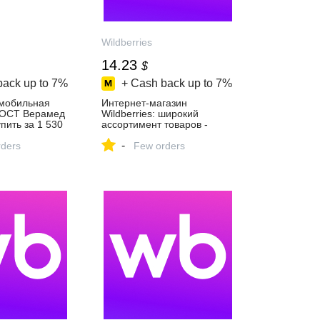
Wildberries
14.23
$
back up to
7%
+ Cash back up to
7%
омобильная
Интернет‑магазин
ГОСТ Верамед
Wildberries: широкий
пить за 1 530
ассортимент товаров -
‑магазине
скидки каждый день!
-
ders
Few orders