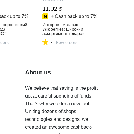
11.02
$
back up to
7%
+ Cash back up to
7%
ь порошковый
Интернет‑магазин
од)
Wildberries: широкий
ЕСТ
ассортимент товаров -
пить за 962 ₽
скидки каждый день!
-
агазине
ders
Few orders
About us
We believe that saving is the profit
got at careful spending of funds.
That’s why we offer a new tool.
Uniting dozens of shops,
technologies and designs, we
created an awesome cashback-