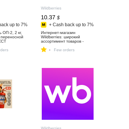
Wildberries
10.37
$
back up to
7%
+ Cash back up to
7%
 ОП-2, 2 кг,
Интернет‑магазин
 переносной
Wildberries: широкий
ЕСТ
ассортимент товаров -
пить за 579 ₽
скидки каждый день!
-
агазине
ders
Few orders
Wildberries