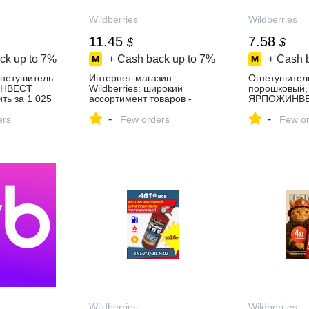
Wildberries
Wildberries
11.45
7.58
$
$
ck up to
7%
+ Cash back up to
7%
+ Cash 
нетушитель
Интернет‑магазин
Огнетушитель
ИНВЕСТ
Wildberries: широкий
порошковый,
ть за 1 025
ассортимент товаров -
ЯРПОЖИНВ
агазине
скидки каждый день!
302858093 ку
-
-
ers
Few orders
в интернет‑м
Few or
Wildberries
Wildberries
Wildberries