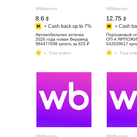
Wildberries
Wildberries
8.6
12.75
$
$
+ Cash back up to
7%
+ Cash ba
Автомобильная аптечка
Порошковый ог
2026 года новая Верамед
ОП-4 ЯРПОЖ
984477698 купить за 825 ₽
542039617 купи
в интернет‑магазине
₽ в интернет‑м
-
-
Wildberries
Few orders
Wildberries
Few ord
Wildberries
Wildberries