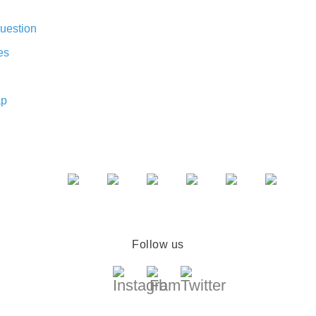
uestion
es
ap
Follow us