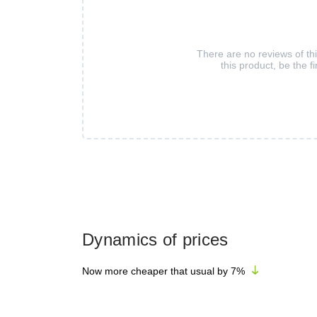
There are no reviews of th
this product, be the fi
Dynamics of prices
Now more cheaper that usual by
7
%