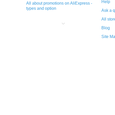
Help
All about promotions on AliExpress -
types and option
Ask a q
What is cash back when making
All stor
purchases on AliExpress - short and
sweet
Blog
The best place to download cash
Site M
back for AliExpress and how to
install it
What is the AliExpress cash back
plugin and what are its advantages
Cash back from the AliExpress
mobile app - advantages of the
plugin
Double cash back on AliExpress has
been cancelled!
How to use cash back on AliExpress
- short manual