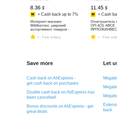
8.36
11.45
$
$
+ Cash back up to
7%
+ Cash ba
Интернет‑магазин
Огнетушитель 
Wildberries: широкий
ОП-4(3) АВСЕ
ассортимент товаров -
ЯРПОЖИНВЕСТ
скидки каждый день!
купить за 915 ₽
-
-
Few orders
интернет‑мага
Few ord
Wildberries
Save more
Let u
Cash back on AliExpress -
Megabo
get cash back on purchases
Megabo
Double cash back on AliExpress has
Megabo
been cancelled!
Extensi
Bonus discounts on AliExpress - get
back
great deals