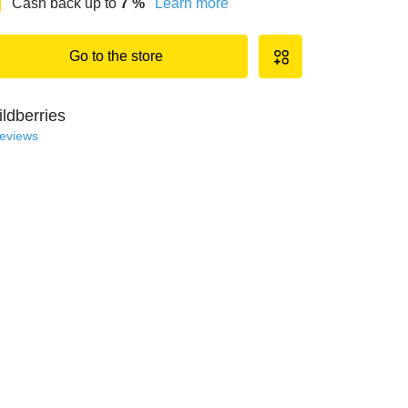
Cash back up to
7
%
Learn more
Go to the store
ldberries
reviews