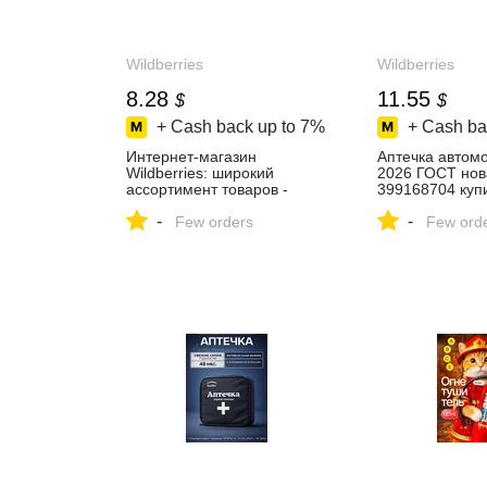
Wildberries
Wildberries
8.28
11.55
$
$
+ Cash back up to
7%
+ Cash ba
Интернет‑магазин
Аптечка автом
Wildberries: широкий
2026 ГОСТ нов
ассортимент товаров -
399168704 купи
скидки каждый день!
в интернет‑маг
-
-
Few orders
Wildberries
Few ord