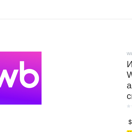
Wi
И
W
а
с
$