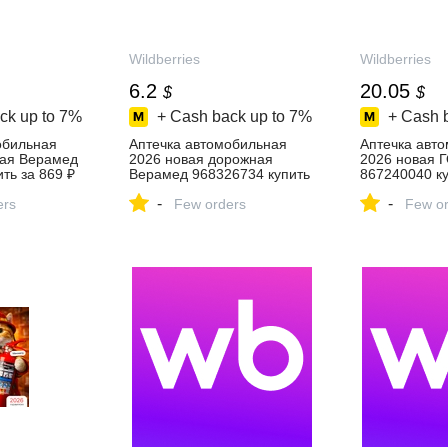
Wildberries
Wildberries
6.2
20.05
$
$
ck up to
7%
+ Cash back up to
7%
+ Cash 
обильная
Аптечка автомобильная
Аптечка авт
ая Верамед
2026 новая дорожная
2026 новая 
ть за 869 ₽
Верамед 968326734 купить
867240040 ку
азине
за 466 ₽ в
₽ в интернет
-
-
ers
интернет‑магазине
Few orders
Wildberries
Few or
Wildberries