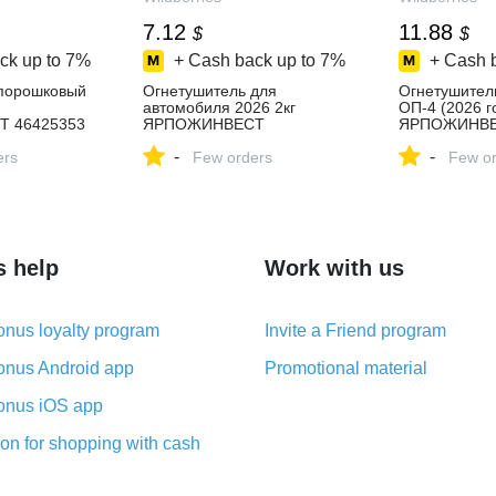
7.12
11.88
$
$
ck up to
7%
+ Cash back up to
7%
+ Cash 
порошковый
Огнетушитель для
Огнетушител
автомобиля 2026 2кг
ОП-4 (2026 г
 46425353
ЯРПОЖИНВЕСТ
ЯРПОЖИНВ
 в
1011787379 купить за 583 ₽
993529331 ку
-
-
зине
ers
в интернет‑магазине
Few orders
в интернет‑м
Few or
Wildberries
Wildberries
s help
Work with us
nus loyalty program
Invite a Friend program
nus Android app
Promotional material
nus iOS app
on for shopping with cash