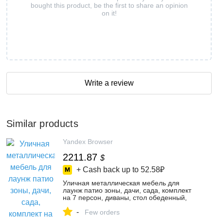
bought this product, be the first to share an opinion
on it!
Write a review
Similar products
Yandex Browser
2211.87
$
+ Cash back up to
52.58₽
Уличная металлическая мебель для
лаунж патио зоны, дачи, сада, комплект
на 7 персон, диваны, стол обеденный,
кресло 2 шт, цвет серый/графит – купить
-
в интернет-магазине FStore на Яндекс
Few orders