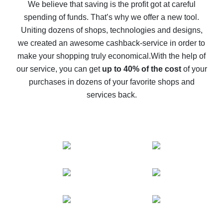
back
We believe that saving is the profit got at careful
spending of funds. That’s why we offer a new tool.
10% cash back on AliExpress - the impossible is
possible
Uniting dozens of shops, technologies and designs,
we created an awesome cashback-service in order to
The best cash back on AliExpress - how to find it
make your shopping truly economical.
With the help of
The best cash back service for AliExpress - let's
our service, you can get
up to 40% of the cost
of your
compare offers
purchases in dozens of your favorite shops and
services back.