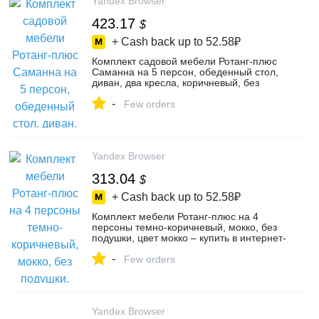
Yandex Browser
423.17
$
+ Cash back up to
52.58₽
Комплект садовой мебели Ротанг-плюс
Саманна на 5 персон, обеденный стол,
диван, два кресла, коричневый, без
подушек, цвет коричневый – купить в
-
интернет-магазине Ваш Ритейл на
Few orders
Яндекс Маркете, 4815171061
Yandex Browser
313.04
$
+ Cash back up to
52.58₽
Комплект мебели Ротанг-плюс на 4
персоны темно-коричневый, мокко, без
подушки, цвет мокко – купить в интернет-
магазине ВашДвор на Яндекс Маркете,
-
103488001692
Few orders
Yandex Browser