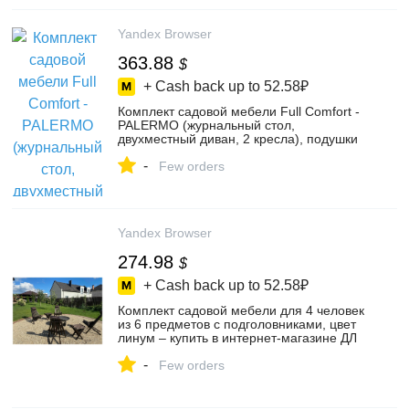
Yandex Browser
363.88
$
+ Cash back up to
52.58₽
Комплект садовой мебели Full Comfort -
PALERMO (журнальный стол,
двухместный диван, 2 кресла), подушки
в комплекте, цвет brown – купить в
-
интернет-магазине Fullcomfort на Яндекс
Few orders
Маркете, 4478695365
Yandex Browser
274.98
$
+ Cash back up to
52.58₽
Комплект садовой мебели для 4 человек
из 6 предметов с подголовниками, цвет
линум – купить в интернет-магазине ДЛ
на Яндекс Маркете, 101874971150
-
Few orders