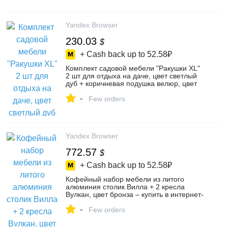
Yandex Browser
230.03
$
+ Cash back up to
52.58₽
Комплект садовой мебели "Ракушки XL"
2 шт для отдыха на даче, цвет светлый
дуб + коричневая подушка велюр, цвет
"ракушка xl" светлый дуб + коричневая
-
подушка 2 шт – купить в интернет-
Few orders
магазине МЯГКАЯ ПОСАДКА на Яндекс
Маркете, 5505605537
Yandex Browser
772.57
$
+ Cash back up to
52.58₽
Кофейный набор мебели из литого
алюминия столик Вилла + 2 кресла
Вулкан, цвет бронза – купить в интернет-
магазине Мир Дачника на Яндекс
-
Маркете, 103621123280
Few orders