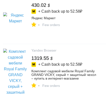
430.02
$
+ Cash back up to
52.58₽
Яндекс Маркет
-
Few orders
Yandex Browser
1319.55
$
+ Cash back up to
52.58₽
Комплект садовой мебели Royal Family
GRAND VICKY, серый + защитный чехол
– купить в интернет-магазине
"ПаркМебели" - магазин садовой мебели
-
№ 1 на Яндекс Маркете, 4401862764
Few orders