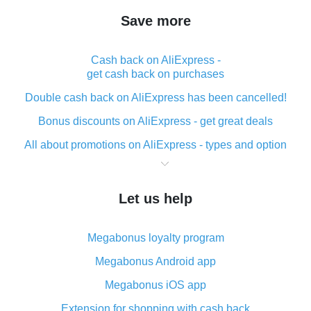
Save more
Cash back on AliExpress -
get cash back on purchases
Double cash back on AliExpress has been cancelled!
Bonus discounts on AliExpress - get great deals
All about promotions on AliExpress - types and option
What is cash back when making purchases on
AliExpress - short and sweet
Let us help
The best place to download cash back for AliExpress
and how to install it
Megabonus loyalty program
What is the AliExpress cash back plugin and what are
its advantages
Megabonus Android app
Cash back from the AliExpress mobile app -
Megabonus iOS app
advantages of the plugin
Extension for shopping with cash back