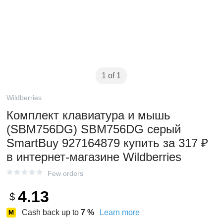
1 of 1
Wildberries
Комплект клавиатура и мышь
(SBM756DG) SBM756DG серый
SmartBuy 927164879 купить за 317 ₽
в интернет‑магазине Wildberries
Few orders
4.13
$
Cash back up to
7
%
Learn more