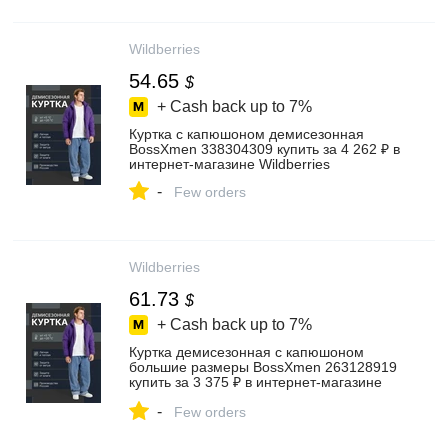
Wildberries
54.65
$
+ Cash back up to
7%
Куртка с капюшоном демисезонная
BossXmen 338304309 купить за 4 262 ₽ в
интернет‑магазине Wildberries
-
Few orders
Wildberries
61.73
$
+ Cash back up to
7%
Куртка демисезонная с капюшоном
большие размеры BossXmen 263128919
купить за 3 375 ₽ в интернет‑магазине
Wildberries
-
Few orders