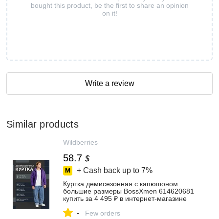
bought this product, be the first to share an opinion
on it!
Write a review
Similar products
Wildberries
58.7
$
+ Cash back up to
7%
Куртка демисезонная с капюшоном
большие размеры BossXmen 614620681
купить за 4 495 ₽ в интернет‑магазине
Wildberries
-
Few orders