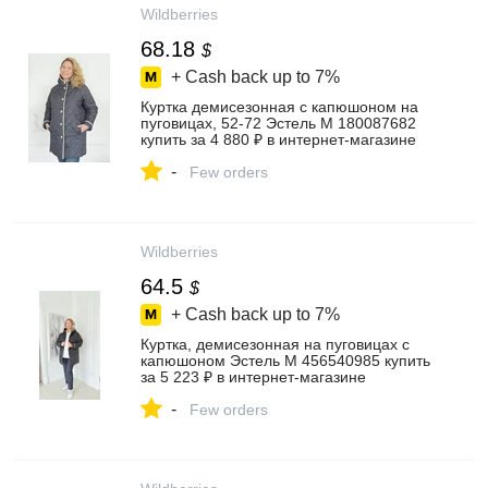
Wildberries
68.18
$
+ Cash back up to
7%
Куртка демисезонная с капюшоном на
пуговицах, 52-72 Эстель М 180087682
купить за 4 880 ₽ в интернет‑магазине
Wildberries
-
Few orders
Wildberries
64.5
$
+ Cash back up to
7%
Куртка, демисезонная на пуговицах с
капюшоном Эстель М 456540985 купить
за 5 223 ₽ в интернет‑магазине
Wildberries
-
Few orders