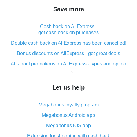
Save more
Cash back on AliExpress -
get cash back on purchases
Double cash back on AliExpress has been cancelled!
Bonus discounts on AliExpress - get great deals
All about promotions on AliExpress - types and option
What is cash back when making purchases on
AliExpress - short and sweet
Let us help
The best place to download cash back for AliExpress
and how to install it
Megabonus loyalty program
What is the AliExpress cash back plugin and what are
its advantages
Megabonus Android app
Cash back from the AliExpress mobile app -
Megabonus iOS app
advantages of the plugin
Extension for shopping with cash back