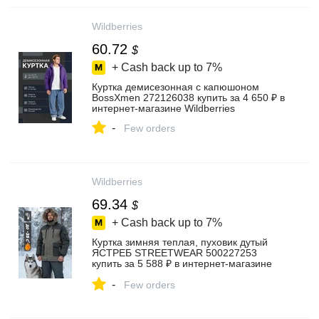
Wildberries
60.72
$
+ Cash back up to
7%
Куртка демисезонная с капюшоном
BossXmen 272126038 купить за 4 650 ₽ в
интернет‑магазине Wildberries
-
Few orders
Wildberries
69.34
$
+ Cash back up to
7%
Куртка зимняя теплая, пуховик дутый
ЯСТРЕБ STREETWEAR 500227253
купить за 5 588 ₽ в интернет‑магазине
Wildberries
-
Few orders