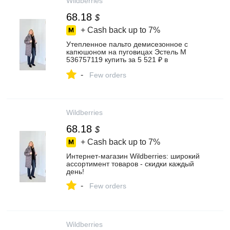
Wildberries
68.18
$
+ Cash back up to
7%
Утепленное пальто демисезонное с
капюшоном на пуговицах Эстель М
536757119 купить за 5 521 ₽ в
интернет‑магазине Wildberries
-
Few orders
Wildberries
68.18
$
+ Cash back up to
7%
Интернет‑магазин Wildberries: широкий
ассортимент товаров - скидки каждый
день!
-
Few orders
Wildberries