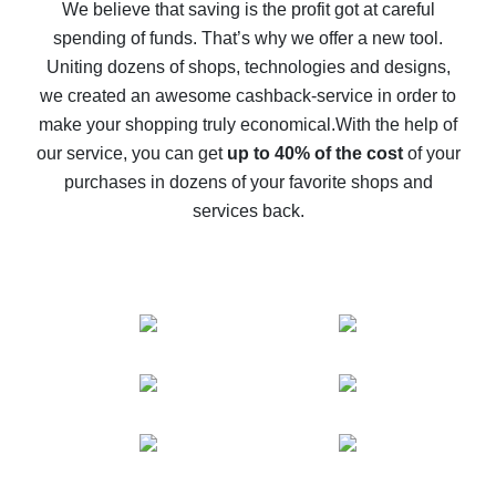
back
We believe that saving is the profit got at careful
spending of funds. That’s why we offer a new tool.
10% cash back on AliExpress - the impossible is
possible
Uniting dozens of shops, technologies and designs,
we created an awesome cashback-service in order to
The best cash back on AliExpress - how to find it
make your shopping truly economical.
With the help of
The best cash back service for AliExpress - let's
our service, you can get
up to 40% of the cost
of your
compare offers
purchases in dozens of your favorite shops and
services back.