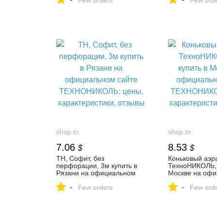
характеристики, отзывы
Few orders
ТЕХНОНИКОЛЬ:
Few ord
характеристики
shop.tn
shop.tn
7.06
8.53
$
$
ТН, Софит, без
Коньковый аэр
перфорации, 3м купить в
ТехноНИКОЛЬ, ш
Рязани на официальном
Москве на оф
сайте ТЕХНОНИКОЛЬ:
сайте ТЕХНОН
-
-
цены, характеристики,
Few orders
цены, характер
Few ord
отзывы
отзывы