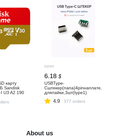
ozon
6.18
$
SD карту
USBType-
Б Sandisk
Cштекер(папа)4pinнаплате,
I U3 A2 190
дляпайки,3шт(type1)
0 V30
4.9
377 orders
ders
About us