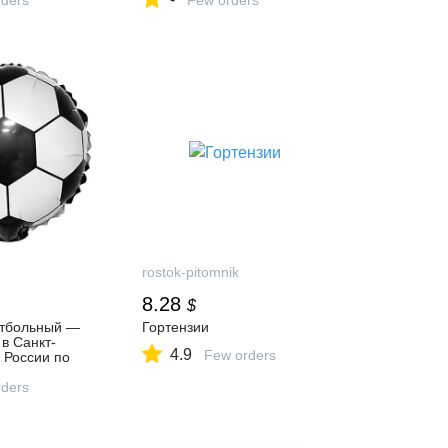
ders
сайте ТЕХНОНИКОЛЬ:
Few orders
цены, характеристики,
отзывы
rostok-pitomnik
8.28
$
утбольный —
Гортензии
 в Санкт-
4.9
Few orders
 России по
 на
ders