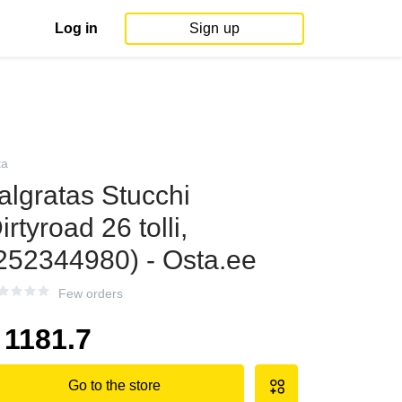
Log in
Sign up
ta
algratas Stucchi
irtyroad 26 tolli,
252344980) - Osta.ee
Few orders
1181.7
Go to the store