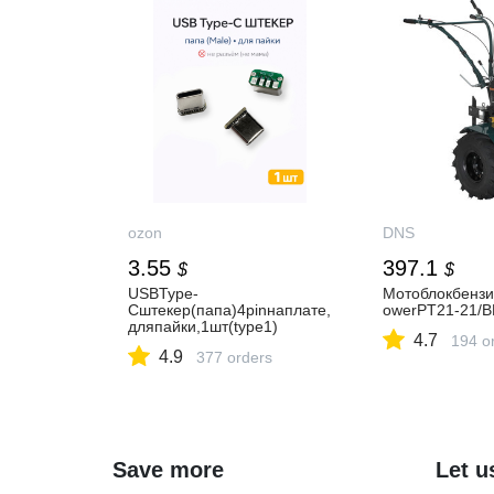
ozon
DNS
3.55
397.1
$
$
USBType-
Мотоблокбензи
Cштекер(папа)4pinнаплате,
owerPT21-21/B
дляпайки,1шт(type1)
4.7
194 o
4.9
377 orders
Save more
Let u