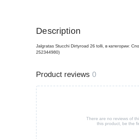
Description
Jalgratas Stucchi Dirtyroad 26 tolli, в категории:
252344980)
Product reviews
0
There are no reviews of th
this product, be the fi