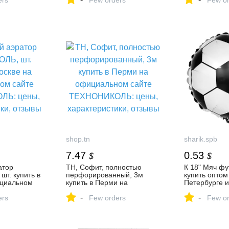
 цены,
ers
сайте ТЕХНОНИКОЛЬ:
Few orders
крышу
Few or
, отзывы
цены, характеристики,
отзывы
shop.tn
sharik.spb
7.47
0.53
$
$
атор
ТН, Софит, полностью
К 18" Мяч ф
т. купить в
перфорированный, 3м
купить оптом
ициальном
купить в Перми на
Петербурге и
ИКОЛЬ:
официальном сайте
цене 36 руб.
-
-
истики,
ers
ТЕХНОНИКОЛЬ: цены,
Few orders
sharik.spb.ru
Few or
характеристики, отзывы