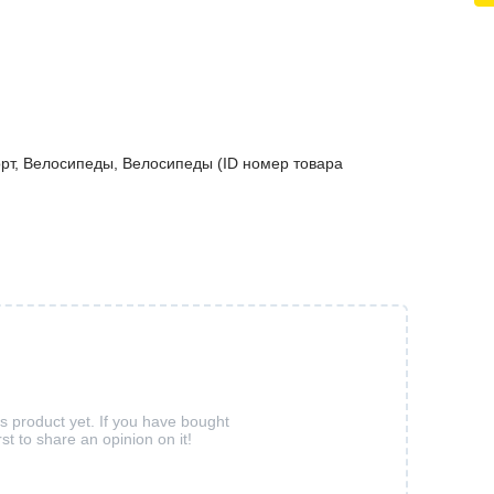
 Cпорт, Велосипеды, Велосипеды (ID номер товара
is product yet. If you have bought
rst to share an opinion on it!