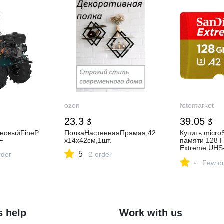
ozon
fotomarket
23.3
39.05
$
$
новыйFineP
ПолкаНастеннаяПрямая,42
Купить micro
F
х14х42см,1шт.
памяти 128 Г
Extreme UHS-
5
rder
2 order
МБ/с Class 1
-
Few or
s help
Work with us