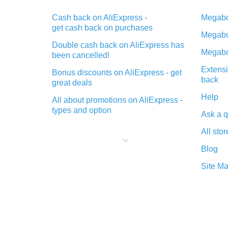
Cash back on AliExpress -
Megabo
get cash back on purchases
Megabo
Double cash back on AliExpress has
Megabo
been cancelled!
Extensi
Bonus discounts on AliExpress - get
back
great deals
Help
All about promotions on AliExpress -
types and option
Ask a q
What is cash back when making
All stor
purchases on AliExpress - short and
sweet
Blog
The best place to download cash
Site M
back for AliExpress and how to
install it
What is the AliExpress cash back
plugin and what are its advantages