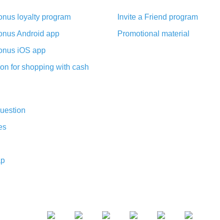
nus loyalty program
Invite a Friend program
nus Android app
Promotional material
nus iOS app
on for shopping with cash
uestion
es
ap