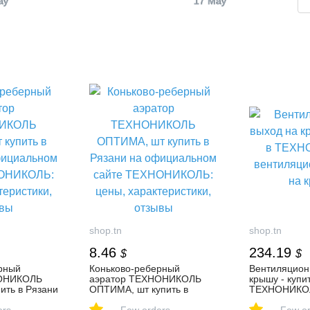
ay
17 May
shop.tn
shop.tn
8.46
234.19
$
$
рный
Коньково-реберный
Вентиляцион
НОНИКОЛЬ
аэратор ТЕХНОНИКОЛЬ
крышу - купит
ить в Рязани
ОПТИМА, шт купить в
ТЕХНОНИКО
м сайте
Рязани на официальном
вентиляцион
-
-