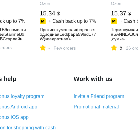
Ozon
Ozon
15.34
15.37
$
$
ck up to
7%
+ Cash back up to
7%
+ Cash 
TB9совмести
Противотуманнаяфарасвет
Термосумкаи
йStarlineВ9,
одиоднаяLedфара59led177
яSANNEA30ли
ГБСтарлайн
W(квадратная)-
,сумка-
Combo,дополнительныйсве
холодильник
orders
-
5
тнаавто,назаднийход
Few orders
яжаипутешес
26 or
лубым
s help
Work with us
nus loyalty program
Invite a Friend program
nus Android app
Promotional material
nus iOS app
on for shopping with cash