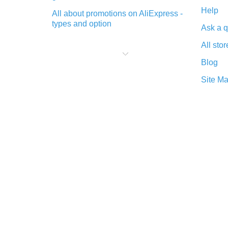
Help
All about promotions on AliExpress -
types and option
Ask a q
What is cash back when making
All stor
purchases on AliExpress - short and
sweet
Blog
The best place to download cash
Site M
back for AliExpress and how to
install it
What is the AliExpress cash back
plugin and what are its advantages
Cash back from the AliExpress
mobile app - advantages of the
plugin
Double cash back on AliExpress has
been cancelled!
How to use cash back on AliExpress
- short manual