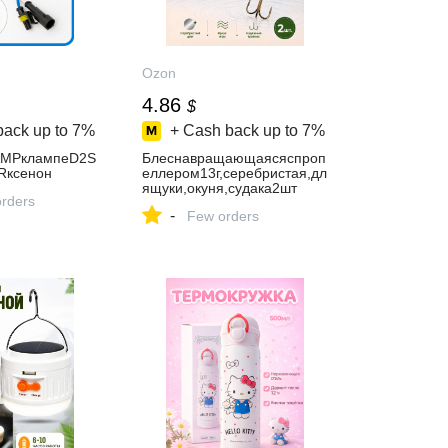
Ozon
4.86
$
back up to
7%
+ Cash back up to
7%
AMPклампеD2S
Блеснавращающаясяспроп
Rксенон
еллером13г,серебристая,дл
ящуки,окуня,судака2шт
orders
-
Few orders