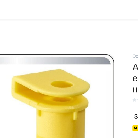
Oz
A
н
$