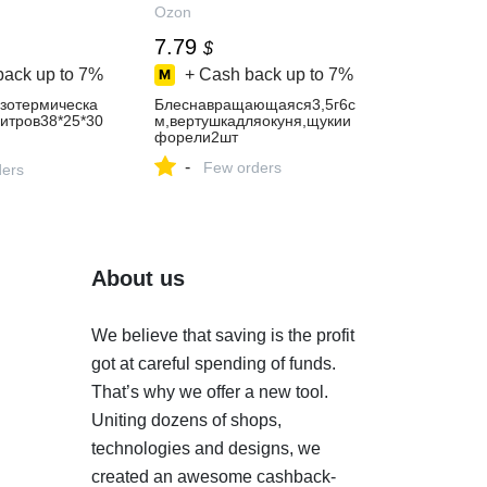
Ozon
7.79
$
back up to
7%
+ Cash back up to
7%
зотермическа
Блеснавращающаяся3,5г6с
тров38*25*30
м,вертушкадляокуня,щукии
форели2шт
дляпикника,пл
-
Few orders
твий,сераясго
ders
About us
We believe that saving is the profit
got at careful spending of funds.
That’s why we offer a new tool.
Uniting dozens of shops,
technologies and designs, we
created an awesome cashback-