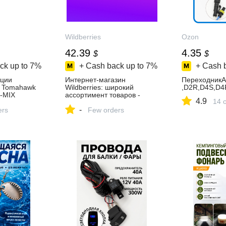
Wildberries
Ozon
42.39
4.35
$
$
ck up to
7%
+ Cash back up to
7%
+ Cash 
ации
Интернет‑магазин
Переходник
с Tomahawk
Wildberries: широкий
,D2R,D4S,D4
-MIX
ассортимент товаров -
4.9
14 
ть за 2 118
скидки каждый день!
-
агазине
ers
Few orders