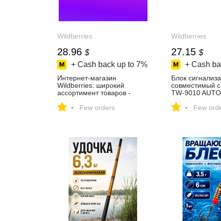
Wildberries
Wildberries
28.96
27.15
$
$
+ Cash back up to
7%
+ Cash ba
Интернет‑магазин
Блок сигнализ
Wildberries: широкий
совместимый 
ассортимент товаров -
TW-9010 AUTO
скидки каждый день!
343932606 купи
-
-
Few orders
₽ в интернет‑м
Few ord
Wildberries