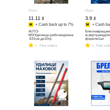
Ozon
Ozon
11.11
3.9
$
$
+ Cash back up to
7%
+ Cash ba
AUTO-
Блеснавращаю
MiXУдилище,рабочаядлина
м,вертушкадля
:631см,до10гр
форели1шт
-
-
Few orders
Few ord