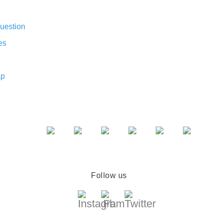
uestion
es
ap
Follow us