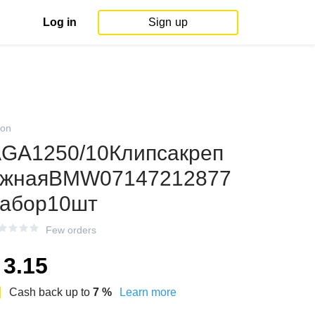
Log in
Sign up
on
GA1250/10Клипсакреп
ежнаяBMW07147212877
абор10шт
Few orders
3.15
Cash back up to
7
%
Learn more