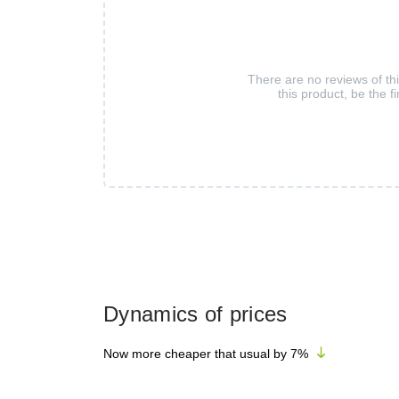
There are no reviews of th
this product, be the fi
Dynamics of prices
Now more cheaper that usual by
7
%