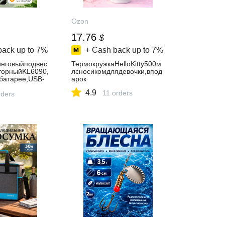
Ozon
17.76
$
back up to
7%
+ Cash back up to
7%
нговыйподвес
ТермокружкаHelloKitty500м
торныйKL6090,
лсносикомдлядевочки,впод
батарее,USB-
арок
тодиодныйтури
4.9
11 orders
нарьдляпалатк
ders
лки