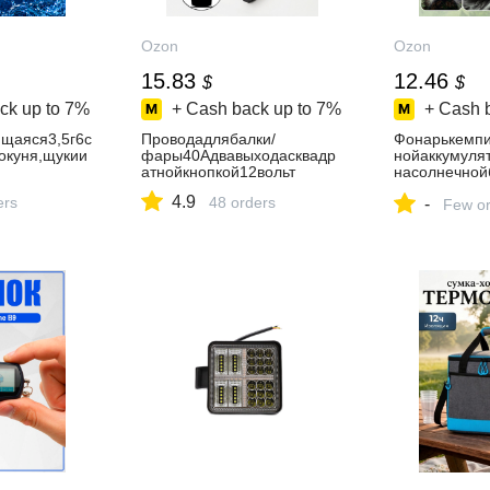
Ozon
Ozon
15.83
12.46
$
$
ck up to
7%
+ Cash back up to
7%
+ Cash 
щаяся3,5г6с
Проводадлябалки/
Фонарькемпи
окуня,щукии
фары40Адвавыходасквадр
нойаккумуля
атнойкнопкой12вольт
насолнечной
зарядка,све
4.9
ers
48 orders
-
стическийфо
Few or
и,дачиирыба