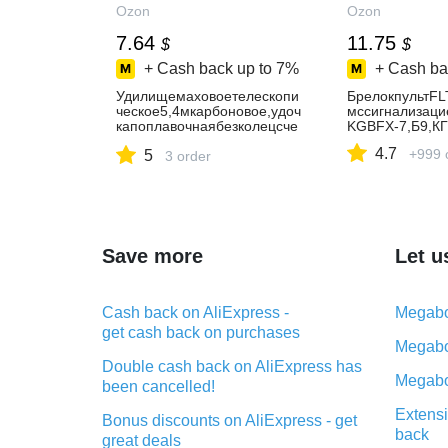
Ozon
Ozon
7.64
11.75
$
$
+ Cash back up to
7%
+ Cash ba
Удилищемаховоетелескопи
БрелокпультFL
ческое5,4мкарбоновое,удоч
мссигнализацие
капоплавочнаябезколецсче
KGBFX-7,Б9,К
хлом
4.7
+999 
5
3 order
Save more
Let u
Cash back on AliExpress -
Megabo
get cash back on purchases
Megabo
Double cash back on AliExpress has
Megabo
been cancelled!
Extensi
Bonus discounts on AliExpress - get
back
great deals