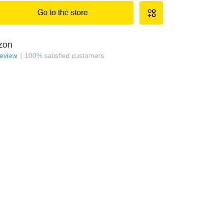
Go to the store
zon
review
100
%
satisfied customers