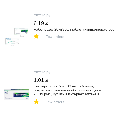
Аптека.ру
6.19
$
Рабепразол20мг30шт.таблеткикишечнораствор
-
Few orders
Аптека.ру
1.01
$
Бисопролол 2,5 мг 30 шт. таблетки,
покрытые пленочной оболочкой - цена
77.99 руб., купить в интернет аптеке в
Ярославле Бисопролол 2,5 мг 30 шт.
-
таблетки, покрытые пленочной
Few orders
оболочкой, инструкция по применению