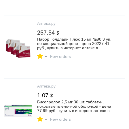
Аптека.ру
257.54
$
Набор Голдлайн Плюс 15 мг №90 3 уп.
по специальной цене - цена 20227.41
руб., купить в интернет аптеке в
Зарайске Набор Голдлайн Плюс 15 мг
-
№90 3 уп. по специальной цене,
Few orders
инструкция по применению
Аптека.ру
1.07
$
Бисопролол 2,5 мг 30 шт. таблетки,
покрытые пленочной оболочкой - цена
77.99 руб., купить в интернет аптеке в
Ярославле Бисопролол 2,5 мг 30 шт.
-
таблетки, покрытые пленочной
Few orders
оболочкой, инструкция по применению