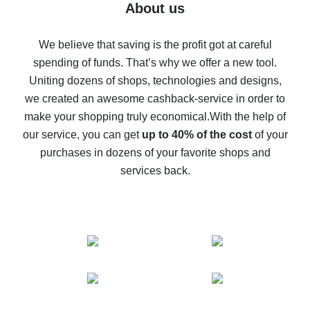
Five ways to get the most cash back on AliExpress
About us
How to get back on AliExpress - easy ways to get cash
back
We believe that saving is the profit got at careful
spending of funds. That’s why we offer a new tool.
10% cash back on AliExpress - the impossible is
possible
Uniting dozens of shops, technologies and designs,
we created an awesome cashback-service in order to
The best cash back on AliExpress - how to find it
make your shopping truly economical.
With the help of
The best cash back service for AliExpress - let's
our service, you can get
up to 40% of the cost
of your
compare offers
purchases in dozens of your favorite shops and
services back.