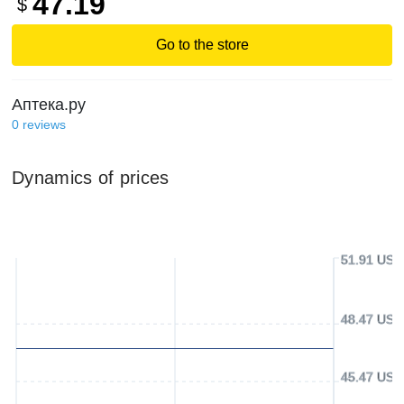
47.19
$
Go to the store
Аптека.ру
0
reviews
Dynamics of prices
51.91 USD
48.47 USD
45.47 USD