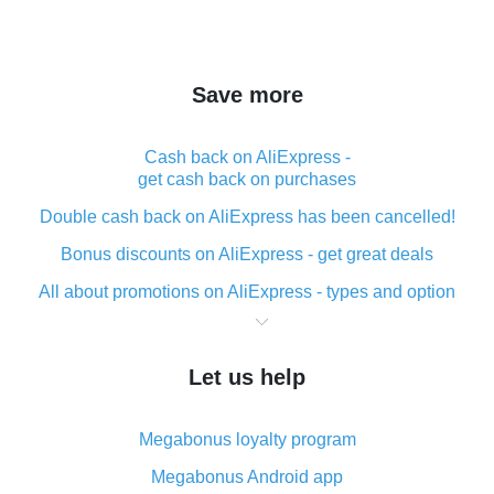
Save more
Cash back on AliExpress -
get cash back on purchases
Double cash back on AliExpress has been cancelled!
Bonus discounts on AliExpress - get great deals
All about promotions on AliExpress - types and option
What is cash back when making purchases on
AliExpress - short and sweet
Let us help
The best place to download cash back for AliExpress
and how to install it
Megabonus loyalty program
What is the AliExpress cash back plugin and what are
its advantages
Megabonus Android app