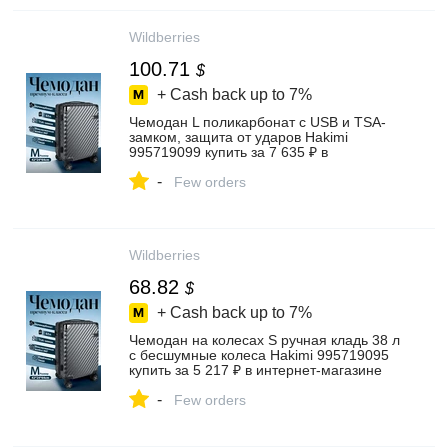
Wildberries
100.71
$
+ Cash back up to
7%
Чемодан L поликарбонат с USB и TSA-
замком, защита от ударов Hakimi
995719099 купить за 7 635 ₽ в
интернет‑магазине Wildberries
-
Few orders
Wildberries
68.82
$
+ Cash back up to
7%
Чемодан на колесах S ручная кладь 38 л
с бесшумные колеса Hakimi 995719095
купить за 5 217 ₽ в интернет‑магазине
Wildberries
-
Few orders