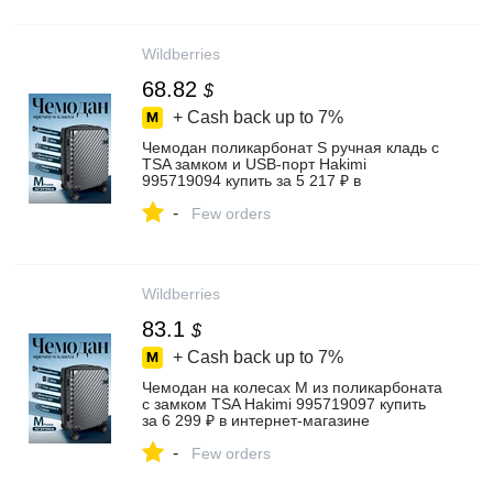
Wildberries
68.82
$
+ Cash back up to
7%
Чемодан поликарбонат S ручная кладь с
TSA замком и USB-порт Hakimi
995719094 купить за 5 217 ₽ в
интернет‑магазине Wildberries
-
Few orders
Wildberries
83.1
$
+ Cash back up to
7%
Чемодан на колесах M из поликарбоната
с замком TSA Hakimi 995719097 купить
за 6 299 ₽ в интернет‑магазине
Wildberries
-
Few orders