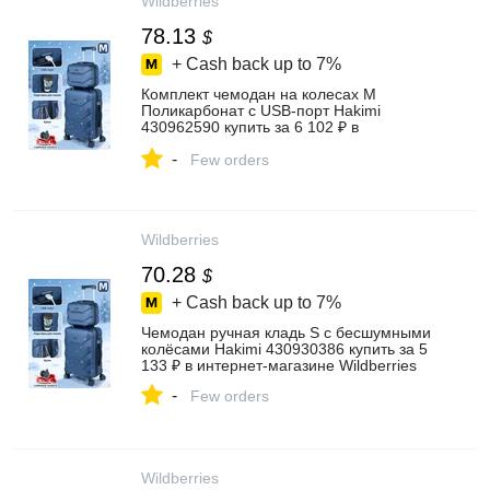
Wildberries
78.13
$
+ Cash back up to
7%
Комплект чемодан на колесах M
Поликарбонат с USB-порт Hakimi
430962590 купить за 6 102 ₽ в
интернет‑магазине Wildberries
-
Few orders
Wildberries
70.28
$
+ Cash back up to
7%
Чемодан ручная кладь S с бесшумными
колёсами Hakimi 430930386 купить за 5
133 ₽ в интернет‑магазине Wildberries
-
Few orders
Wildberries