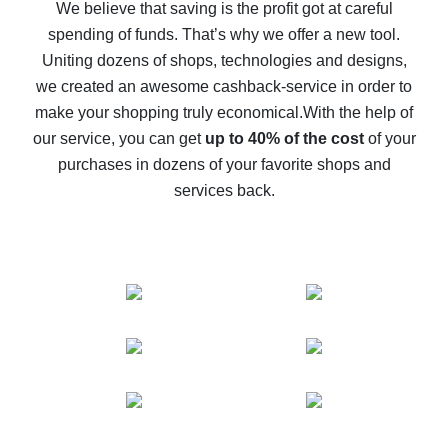
back
We believe that saving is the profit got at careful
spending of funds. That’s why we offer a new tool.
10% cash back on AliExpress - the impossible is
possible
Uniting dozens of shops, technologies and designs,
we created an awesome cashback-service in order to
The best cash back on AliExpress - how to find it
make your shopping truly economical.
With the help of
The best cash back service for AliExpress - let's
our service, you can get
up to 40% of the cost
of your
compare offers
purchases in dozens of your favorite shops and
services back.