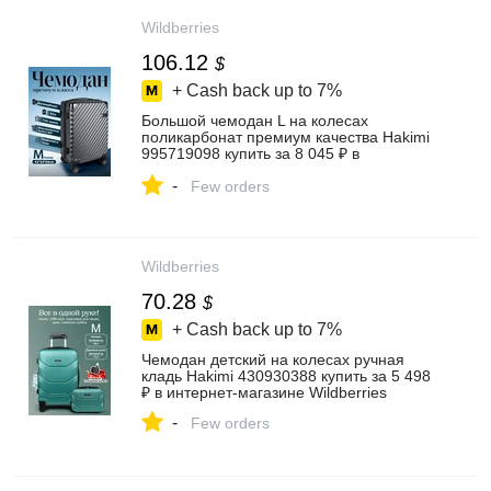
Wildberries
106.12
$
+ Cash back up to
7%
Большой чемодан L на колесах
поликарбонат премиум качества Hakimi
995719098 купить за 8 045 ₽ в
интернет‑магазине Wildberries
-
Few orders
Wildberries
70.28
$
+ Cash back up to
7%
Чемодан детский на колесах ручная
кладь Hakimi 430930388 купить за 5 498
₽ в интернет‑магазине Wildberries
-
Few orders