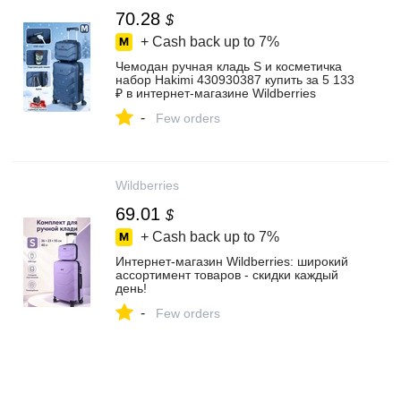
70.28
$
+ Cash back up to
7%
Чемодан ручная кладь S и косметичка
набор Hakimi 430930387 купить за 5 133
₽ в интернет‑магазине Wildberries
-
Few orders
Wildberries
69.01
$
+ Cash back up to
7%
Интернет‑магазин Wildberries: широкий
ассортимент товаров - скидки каждый
день!
-
Few orders