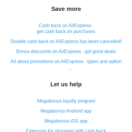
Save more
Cash back on AliExpress -
get cash back on purchases
Double cash back on AliExpress has been cancelled!
Bonus discounts on AliExpress - get great deals
All about promotions on AliExpress - types and option
What is cash back when making purchases on
AliExpress - short and sweet
Let us help
The best place to download cash back for AliExpress
and how to install it
Megabonus loyalty program
What is the AliExpress cash back plugin and what are
its advantages
Megabonus Android app
Cash back from the AliExpress mobile app -
Megabonus iOS app
advantages of the plugin
Extension for shopping with cash back