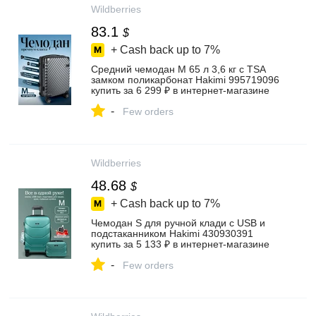
Wildberries
83.1
$
+ Cash back up to
7%
Средний чемодан M 65 л 3,6 кг с TSA
замком поликарбонат Hakimi 995719096
купить за 6 299 ₽ в интернет‑магазине
Wildberries
-
Few orders
Wildberries
48.68
$
+ Cash back up to
7%
Чемодан S для ручной клади с USB и
подстаканником Hakimi 430930391
купить за 5 133 ₽ в интернет‑магазине
Wildberries
-
Few orders