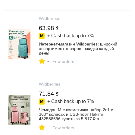
Wildberries
63.98
$
+ Cash back up to
7%
Интернет‑магазин Wildberries: широкий
ассортимент товаров - скидки каждый
день!
-
Few orders
Wildberries
71.84
$
+ Cash back up to
7%
Чемодан M с косметичка набор 2в1 с
360° колесах и USB-порт Hakimi
432588696 купить за 5 817 ₽ в
интернет‑магазине Wildberries
-
Few orders