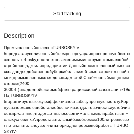
Start tracking
Description
ПромышленныйпылесосTURBOSKYIV-
5предлагаяувеличенныйобъемрезервуараипровереннуюбезотк
азностьTurbosky,онстанетнезаменимыминструментомналюбой
стройплощадкеилипредприятии.Данныйпромышленныйпылесо
ссоздандлядейственнойуборкибольшихобъемовстроительнойп
ыли,промышленныхотходовижидкостей.Снабженныймощнымм
отором(2400-
3000Вт)инадежнойсистемойфильтрацииссилойвсасывания≥19к
Па,TURBOSKYIV-
5гарантируетвысокуюэффективностьибезупречнуючистоту.Кор
пусизнержавеющейсталиобеспечиваетдолговечностьиустойчив
остькржавчине,чтоделаетпылесосоптимальнымдляработывтяж
елыхусловиях.Апредставительныйбакобъемом100литровпозво
ляетзначительноувеличитьпериоднепрерывнойработы.TURBO
SKYIV-