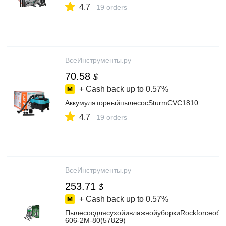
4.7
19 orders
ВсеИнструменты.ру
70.58
$
+ Cash back up to
0.57%
АккумуляторныйпылесосSturmCVC1810
4.7
19 orders
ВсеИнструменты.ру
253.71
$
+ Cash back up to
0.57%
ПылесосдлясухойивлажнойуборкиRockforceобъ
606-2M-80(57829)