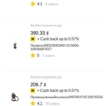
4.1
9 orders
ВсеИнструменты.ру
390.33
$
+ Cash back up to
0.57%
ПылесосREDVERGRD-VC3000-
100S6687617
5
7 orders
ВсеИнструменты.ру
206.7
$
+ Cash back up to
0.57%
ПромышленныйпылесосPATRIOTVC330755303
4.1
70 orders