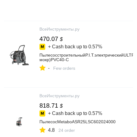
ВсеИнструменты.ру
470.07
$
+ Cash back up to
0.57%
ПылесосстроительныйP.I.T.электрическийULTRA(
мокр)PVC40-C
-
Few orders
ВсеИнструменты.ру
818.71
$
+ Cash back up to
0.57%
ПылесосMetaboASR25LSC602024000
4.8
24 order