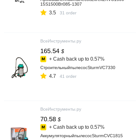
15S1500Вт085-1307
3.5
31 order
ВсеИнструменты.ру
165.54
$
+ Cash back up to
0.57%
СтроительныйпылесосSturmVC7330
4.7
41 order
ВсеИнструменты.ру
70.58
$
+ Cash back up to
0.57%
АккумуляторныйпылесосSturmCVC1815