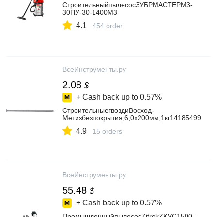
СтроительныйпылесосЗУБРМАСТЕРМ3-
30ПУ-30-1400М3
4.1
454 order
ВсеИнструменты.ру
2.08
$
+ Cash back up to
0.57%
СтроительныегвоздиВосход-
Метизбезпокрытия,6,0x200мм,1кг14185499
4.9
15 orders
ВсеИнструменты.ру
55.48
$
+ Cash back up to
0.57%
ПромышленныйпылесосZitrekZKVC1500-