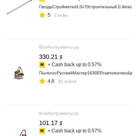
ГвоздьСтройметиз3,0х70строительный,0,4кгкор
5
2 order
ВсеИнструменты.ру
330.21
$
+ Cash back up to
0.57%
ПылесосРусскийМастер1630EPсавтоматикойдл
4.8
30 orders
ВсеИнструменты.ру
101.17
$
+ Cash back up to
0.57%