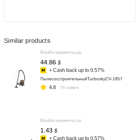
Similar products
ВсеИнструменты.ру
44.86
$
+ Cash back up to
0.57%
ПылесосстроительныйTurboskyCV-1857
4.8
79 orders
ВсеИнструменты.ру
1.43
$
+ Cash back up to
0.57%