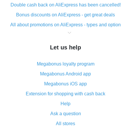
Double cash back on AliExpress has been cancelled!
Bonus discounts on AliExpress - get great deals
All about promotions on AliExpress - types and option
What is cash back when making purchases on
AliExpress - short and sweet
Let us help
The best place to download cash back for AliExpress
and how to install it
Megabonus loyalty program
What is the AliExpress cash back plugin and what are
its advantages
Megabonus Android app
Cash back from the AliExpress mobile app -
Megabonus iOS app
advantages of the plugin
Extension for shopping with cash back
Double cash back on AliExpress has been cancelled!
Help
How to use cash back on AliExpress - short manual
Ask a question
All about how cash back works on AliExpress
All stores
Cash back promo code from AliExpress - how it works