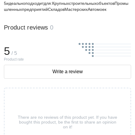
5идеальноподходитдля:КрупныхстроительныхобъектовПромы
шленныхпредприятийСкладовМастерскихАвтомоек
Product reviews
0
5
/ 5
Product rate
Write a review
There are no reviews of this product yet. If you have
bought this product, be the first to share an opinion
on it!