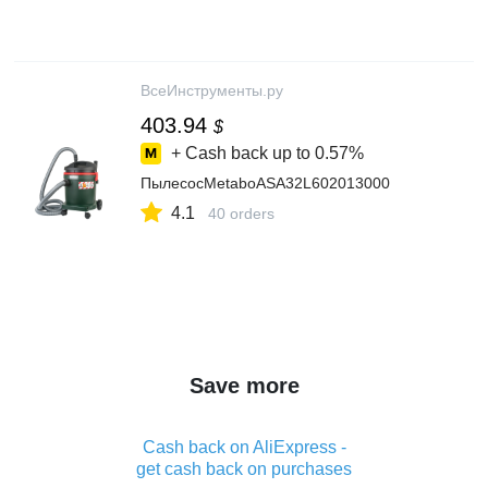
ВсеИнструменты.ру
403.94
$
+ Cash back up to
0.57%
ПылесосMetaboASA32L602013000
4.1
40 orders
Save more
Cash back on AliExpress -
get cash back on purchases