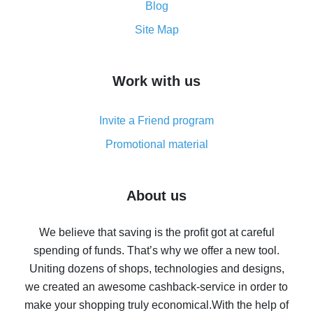
and what it does
Blog
How to get the most cash back on AliExpress -
Site Map
overview
How to get cash back on AliExpress - overview of
Work with us
simple methods
Cash back on AliExpress - customer reviews
Invite a Friend program
8% cash back on AliExpress - saving real money is a
real thing
Promotional material
7% cash back on AliExpress - save on purchases
Five ways to get the most cash back on AliExpress
About us
How to get back on AliExpress - easy ways to get cash
back
We believe that saving is the profit got at careful
spending of funds. That’s why we offer a new tool.
10% cash back on AliExpress - the impossible is
possible
Uniting dozens of shops, technologies and designs,
we created an awesome cashback-service in order to
The best cash back on AliExpress - how to find it
make your shopping truly economical.
With the help of