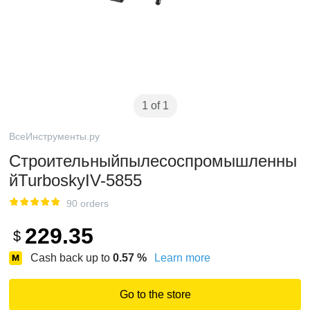
1 of 1
ВсеИнструменты.ру
Строительныйпылесоспромышленны
йTurboskyIV-5855
90 orders
229.35
$
Cash back up to
0.57
%
Learn more
Go to the store