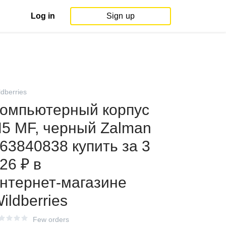
Log in
Sign up
ldberries
омпьютерный корпус
5 MF, черный Zalman
63840838 купить за 3
26 ₽ в
нтернет‑магазине
ildberries
Few orders