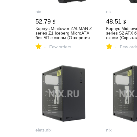
nix
nix
52.79
48.51
$
$
Корпус Minitower ZALMAN Z
Корпус Midito
series Z1 Iceberg MicroATX
series S2 ATX б
без БП с окном (Отверстия
окном (Скрыта
для вывода наружу
шлейфов, Быст
-
-
элементов СВО) — купить,
Few orders
к опорной плас
Few ord
цена и характеристики,
Установка нак
отзывы
позади платы) 
цена и характе
отзывы
elets.nix
nix