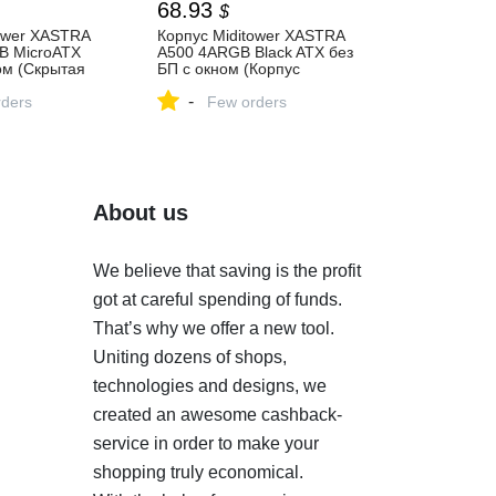
68.93
$
ower XASTRA
Корпус Miditower XASTRA
B MicroATX
A500 4ARGB Black ATX без
ом (Скрытая
БП с окном (Корпус
йфов, Быстрый
Miditower без БП, с окном, 4
-
рной пластине
ders
вентилятора) — купить,
Few orders
ностью
цена и характеристики,
оковая стенка
отзывы
о из
стекла
ass)) —
и
About us
ки, отзывы
We believe that saving is the profit
got at careful spending of funds.
That’s why we offer a new tool.
Uniting dozens of shops,
technologies and designs, we
created an awesome cashback-
service in order to make your
shopping truly economical.