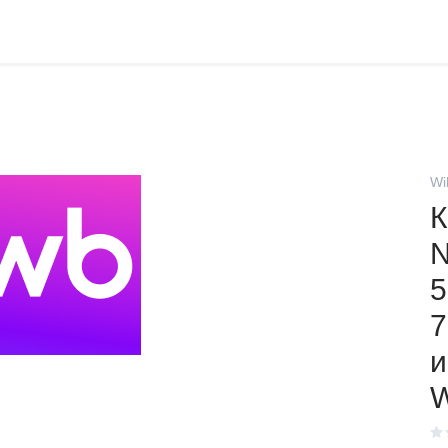
Wi
К
N
5
7
и
W