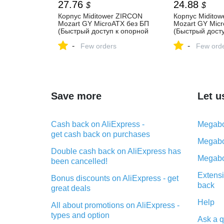
27.76
24.88
$
$
Корпус Miditower ZIRCON
Корпус Midito
Mozart GY MicroATX без БП
Mozart GY Mic
(Быстрый доступ к опорной
(Быстрый досту
пластине кулера) — купить
пластине кулер
-
-
в городе ЕЛЕЦ
Few orders
цена и характе
Few ord
отзывы
Save more
Let u
Cash back on AliExpress -
Megabo
get cash back on purchases
Megabo
Double cash back on AliExpress has
Megabo
been cancelled!
Extensi
Bonus discounts on AliExpress - get
back
great deals
Help
All about promotions on AliExpress -
types and option
Ask a q