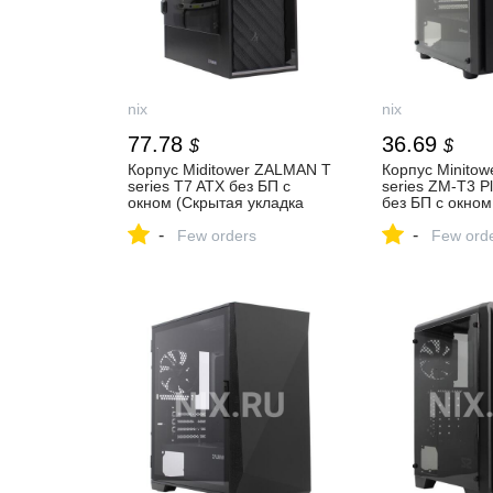
nix
nix
77.78
36.69
$
$
Корпус Miditower ZALMAN T
Корпус Minito
series T7 ATX без БП с
series ZM-T3 P
окном (Скрытая укладка
без БП с окном
шлейфов, Установка
укладка шлейф
-
-
накопителей позади платы,
Few orders
доступ к опорн
Few ord
Боковая стенка на петлях)
кулера, Окно и
— купить, цена и
закаленного ст
характеристики, отзывы
(Tempered Glas
купить, цена и
характеристики