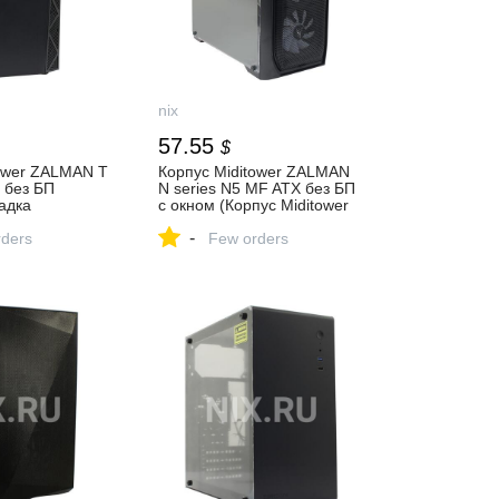
nix
57.55
$
tower ZALMAN T
Корпус Miditower ZALMAN
X без БП
N series N5 MF ATX без БП
адка
с окном (Корпус Miditower
тановка
без БП, с окном, 4
-
позади платы)
ders
вентилятора,
Few orders
на и
Виброгасящие прокладки
ки, отзывы
для крепления HDD) —
купить, цена и
характеристики, отзывы