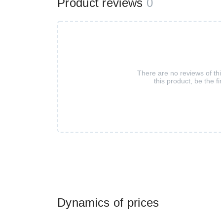
Product reviews
0
There are no reviews of th
this product, be the fi
Dynamics of prices