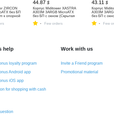
44.87
43.11
$
$
wer ZIRCON
Корпус Miditower XASTRA
Корпус Midit
roATX без БП
A303M 3ARGB MicroATX
A303M 3ARG
п к опорной
без БП с окном (Скрытая
без БП с окн
а) — купить,
укладка шлейфов, Быстрый
укладка шле
-
-
ристики,
ers
доступ к опорной пластине
Few orders
доступ к опо
Few or
кулера, Полностью
кулера, Пол
прозрачная боковая стенка
прозрачная б
корпуса, Окно из
корпуса, Окн
закаленного стекла
закаленного 
(Tempered Glass)) — купить
(Tempered Gl
в городе ЕЛЕЦ
купить, цена 
s help
Work with us
характеристи
nus loyalty program
Invite a Friend program
nus Android app
Promotional material
nus iOS app
on for shopping with cash
uestion