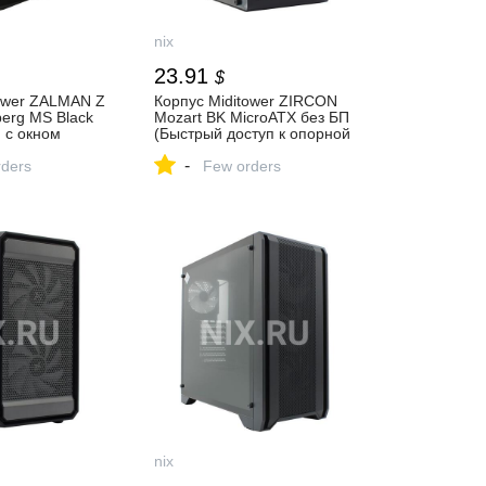
nix
23.91
$
tower ZALMAN Z
Корпус Miditower ZIRCON
berg MS Black
Mozart BK MicroATX без БП
 с окном
(Быстрый доступ к опорной
адка
пластине кулера) — купить,
-
стрый доступ
ders
цена и характеристики,
Few orders
астине кулера,
отзывы
копителей
,
 установка
ения) —
и
ки, отзывы
nix