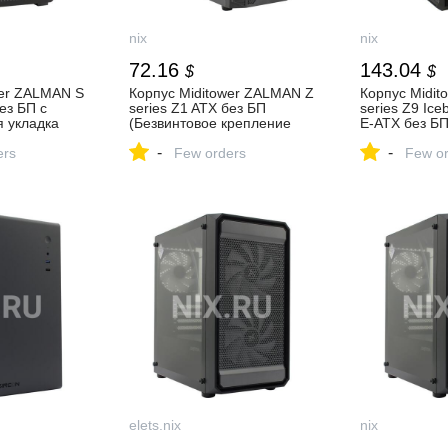
nix
nix
72.16
143.04
$
$
wer ZALMAN S
Корпус Miditower ZALMAN Z
Корпус Midi
ез БП с
series Z1 ATX без БП
series Z9 Ice
я укладка
(Безвинтовое крепление
E-ATX без БП
рый доступ
5.25" устройств, Отверстия
(Скрытая укл
-
-
тине кулера,
ers
для вывода наружу
Few orders
шлейфов, Бы
Few or
опителей
элементов СВО, Быстрый
к опорной пл
— купить,
доступ к опорной пластине
Установка на
ристики,
кулера, Скрытая укладка
позади платы
шлейфов) — купить, цена и
Вертикальная
характеристики, отзывы
карт расшир
купить, цена 
характеристи
elets.nix
nix