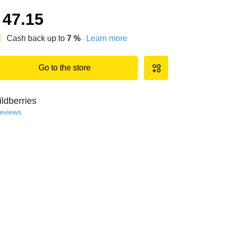
47.15
Cash back up to
7
%
Learn more
Go to the store
ldberries
reviews