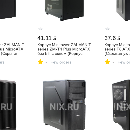
nix
nix
41.11
37.6
$
$
wer ZALMAN T
Корпус Minitower ZALMAN T
Корпус Midi
lus MicroATX
series ZM-T4 Plus MicroATX
series T8 AT
 (Скрытая
без БП с окном (Корпус
(Скрытая укл
ов, Быстрый
Minitower без БП, с окном,
шлейфов, Ус
-
-
ой пластине
ers
Виброгасящие прокладки
Few orders
накопителей 
Few or
з
для крепления HDD) —
— купить, це
екла
купить, цена и
характеристи
s)) —
характеристики, отзывы
, отзывы