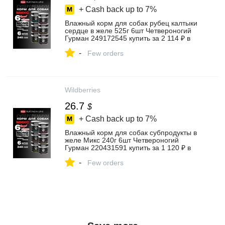
+ Cash back up to
7%
Влажный корм для собак рубец калтыки
сердце в желе 525г 6шт Четвероногий
Гурман 249172545 купить за 2 114 ₽ в
интернет‑магазине Wildberries
-
Few orders
Wildberries
26.7
$
+ Cash back up to
7%
Влажный корм для собак субпродукты в
желе Микс 240г 6шт Четвероногий
Гурман 220431591 купить за 1 120 ₽ в
интернет‑магазине Wildberries
-
Few orders