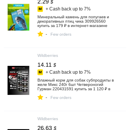
2.29
$
+ Cash back up to
7%
Минеральный камень для попугаев и
декоративных птиц чика 309926560
купить за 179 ₽ в интернет‑магазине
Wildberries
-
Few orders
Wildberries
14.11
$
+ Cash back up to
7%
Влажный корм для собак субпродукты в
желе Микс 240г 6шт Четвероногий
Гурман 220431591 купить за 1 120 ₽ в
интернет‑магазине Wildberries
-
Few orders
Wildberries
26.63
$