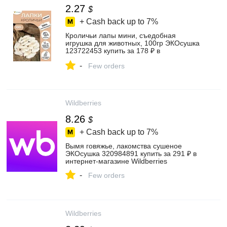
2.27
$
+ Cash back up to
7%
Кроличьи лапы мини, съедобная
игрушка для животных, 100гр ЭКОсушка
123722453 купить за 178 ₽ в
интернет‑магазине Wildberries
-
Few orders
Wildberries
8.26
$
+ Cash back up to
7%
Вымя говяжье, лакомства сушеное
ЭКОсушка 320984891 купить за 291 ₽ в
интернет‑магазине Wildberries
-
Few orders
Wildberries