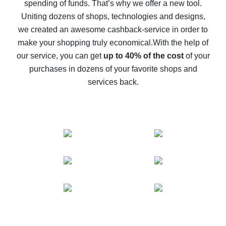
spending of funds. That’s why we offer a new tool.
10% cash back on AliExpress - the impossible is
possible
Uniting dozens of shops, technologies and designs,
we created an awesome cashback-service in order to
The best cash back on AliExpress - how to find it
make your shopping truly economical.
With the help of
The best cash back service for AliExpress - let's
our service, you can get
up to 40% of the cost
of your
compare offers
purchases in dozens of your favorite shops and
services back.