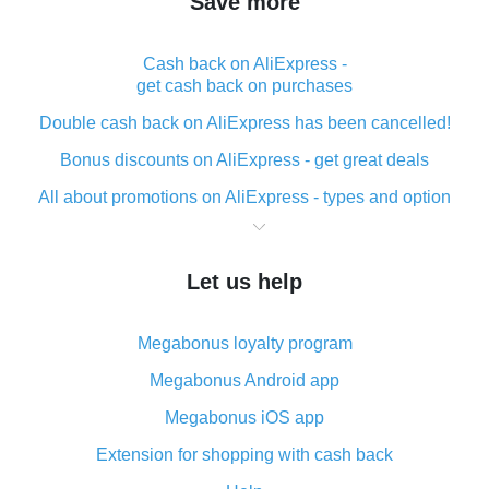
Save more
Cash back on AliExpress -
get cash back on purchases
Double cash back on AliExpress has been cancelled!
Bonus discounts on AliExpress - get great deals
All about promotions on AliExpress - types and option
What is cash back when making purchases on
AliExpress - short and sweet
Let us help
The best place to download cash back for AliExpress
and how to install it
Megabonus loyalty program
What is the AliExpress cash back plugin and what are
its advantages
Megabonus Android app
Cash back from the AliExpress mobile app -
Megabonus iOS app
advantages of the plugin
Extension for shopping with cash back
Double cash back on AliExpress has been cancelled!