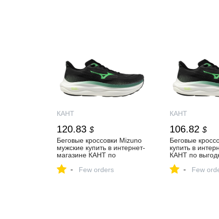
КАНТ
КАНТ
120.83
106.82
$
$
Беговые кроссовки Mizuno
Беговые кросс
мужские купить в интернет-
купить в интер
магазине КАНТ по
КАНТ по выгод
выгодным ценам с
доставкой по М
-
-
доставкой по Москве и
Few orders
России
Few ord
России