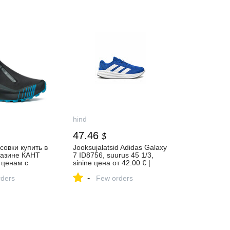
hind
47.46
$
совки купить в
Jooksujalatsid Adidas Galaxy
газине КАНТ
7 ID8756, suurus 45 1/3,
 ценам с
sinine цена от 42.00 € |
 Москве и
Hind.ee
-
ders
Few orders