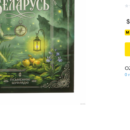
$
O
0