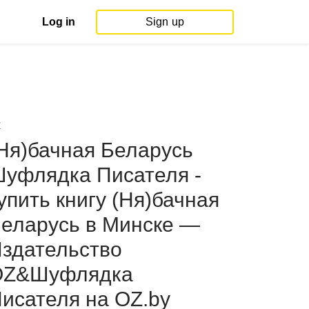
Log in
Sign up
Z
Ня)бачная Беларусь
уфлядка Писателя -
упить книгу (Ня)бачная
еларусь в Минске —
здательство
OZ&Шуфлядка
исателя на OZ.by