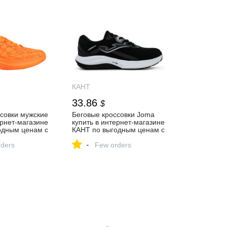
КАНТ
33.86
$
совки мужские
Беговые кроссовки Joma
ернет-магазине
купить в интернет-магазине
одным ценам с
КАНТ по выгодным ценам с
 Москве и
доставкой по Москве и
-
ders
России
Few orders