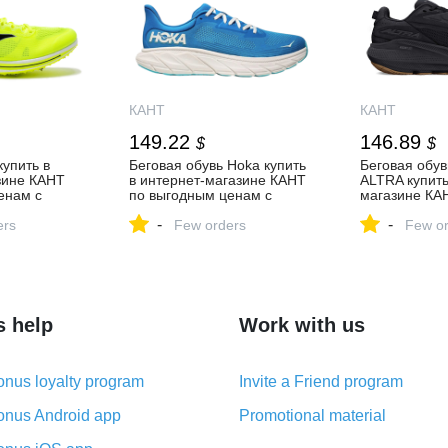
КАНТ
КАНТ
149.22
146.89
$
$
купить в
Беговая обувь Hoka купить
Беговая обув
зине КАНТ
в интернет-магазине КАНТ
ALTRA купить
енам с
по выгодным ценам с
магазине КА
оскве и
доставкой по Москве и
выгодным це
-
-
ers
России
Few orders
доставкой по
Few or
России
s help
Work with us
nus loyalty program
Invite a Friend program
nus Android app
Promotional material