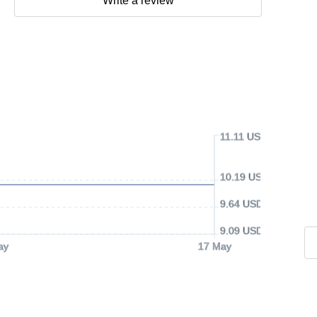
Write a review
11.11 USD
10.19 USD
9.64 USD
9.09 USD
ay
17 May