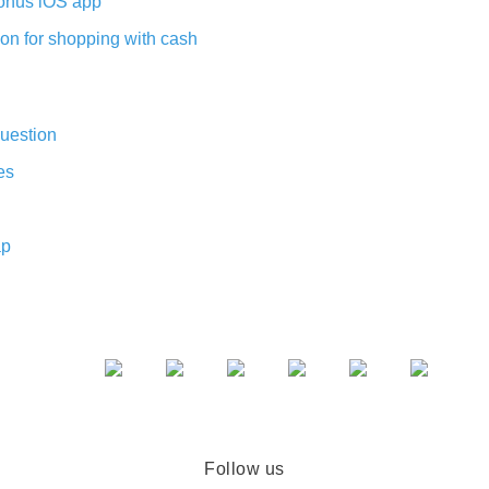
nus iOS app
on for shopping with cash
uestion
es
ap
Follow us