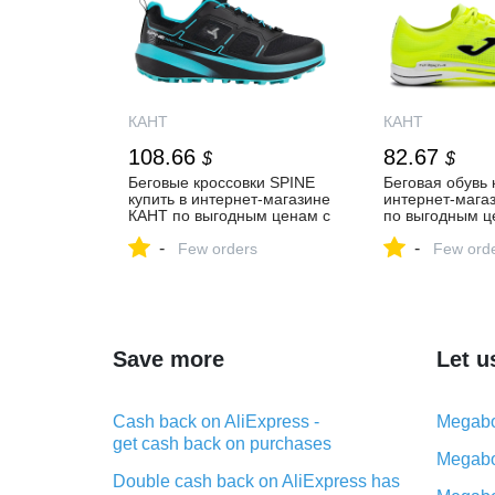
КАНТ
КАНТ
108.66
82.67
$
$
Беговые кроссовки SPINE
Беговая обувь 
купить в интернет-магазине
интернет-мага
КАНТ по выгодным ценам с
по выгодным ц
доставкой по Москве и
доставкой по М
-
-
России
Few orders
России
Few ord
Save more
Let u
Cash back on AliExpress -
Megabo
get cash back on purchases
Megabo
Double cash back on AliExpress has