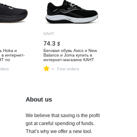
КАНТ
74.3
$
ь Hoka и
Беговая обувь Asics и New
 в интернет-
Balance и Joma купить в
НТ по
интернет-магазине КАНТ
нам с
по выгодным ценам с
-
 Москве и
ders
доставкой по Москве и
Few orders
России
About us
We believe that saving is the profit
got at careful spending of funds.
That’s why we offer a new tool.