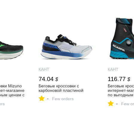
КАНТ
КАНТ
74.04
116.77
$
$
овки Mizuno
Беговые кроссовки с
Беговые крос
нет-магазине
карбоновой пластиной
интернет-ма
ным ценам с
по выгодным
-
Few orders
оскве и
доставкой по
-
ers
России
Few or