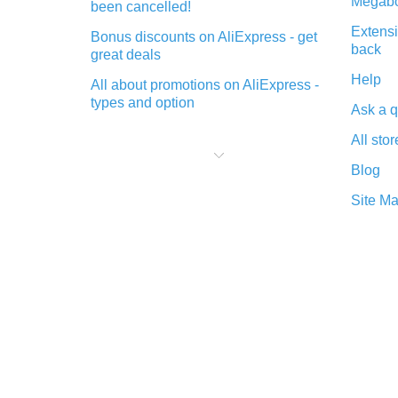
Megabo
been cancelled!
Extensi
Bonus discounts on AliExpress - get
back
great deals
Help
All about promotions on AliExpress -
types and option
Ask a q
What is cash back when making
All stor
purchases on AliExpress - short and
sweet
Blog
The best place to download cash
Site M
back for AliExpress and how to
install it
What is the AliExpress cash back
plugin and what are its advantages
Cash back from the AliExpress
mobile app - advantages of the
plugin
Double cash back on AliExpress has
been cancelled!