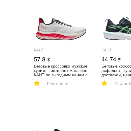
КАНТ
КАНТ
57.8
44.74
$
$
Беговые кроссовки мужские
Беговые кроссо
купить в интернет-магазине
асфальта - куп
КАНТ по выгодным ценам с
доставкой, цен
доставкой по Москве и
магазинов КАН
-
-
России
Few orders
Few ord