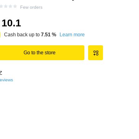
Few orders
10.1
Cash back up to
7.51
%
Learn more
Go to the store
Z
reviews