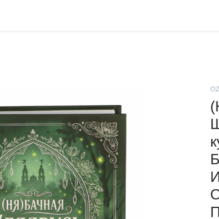
O
(
Ш
к
Б
И
П