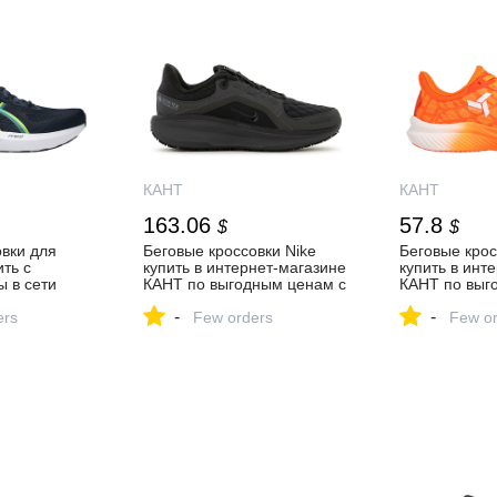
КАНТ
КАНТ
163.06
57.8
$
$
вки для
Беговые кроссовки Nike
Беговые крос
ить с
купить в интернет-магазине
купить в инт
ы в сети
КАНТ по выгодным ценам с
КАНТ по выг
Т
доставкой по Москве и
доставкой по
-
-
ers
России
Few orders
России
Few or