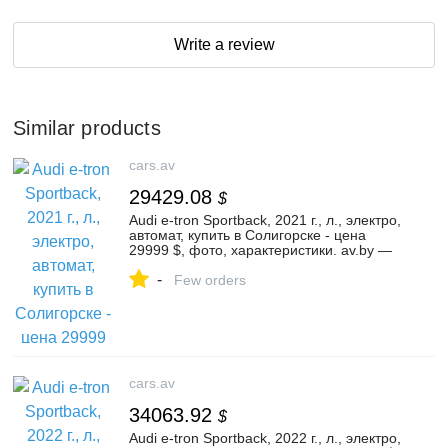
Write a review
Similar products
cars.av
29429.08
$
Audi e-tron Sportback, 2021 г., л., электро,
автомат, купить в Солигорске - цена
29999 $, фото, характеристики. av.by —
объявления о продаже автомобилей. |
-
№132877150
Few orders
cars.av
34063.92
$
Audi e-tron Sportback, 2022 г., л., электро,