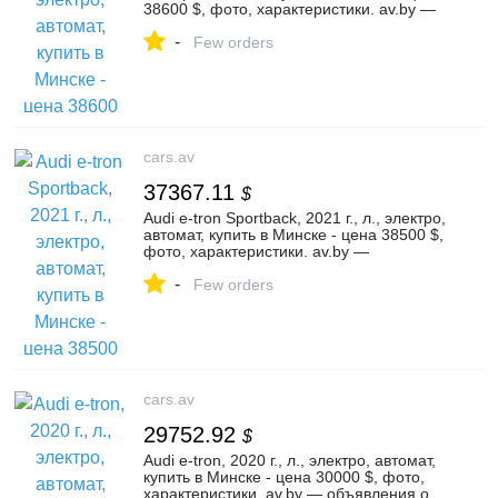
38600 $, фото, характеристики. av.by —
объявления о продаже автомобилей. |
-
№123207044
Few orders
cars.av
37367.11
$
Audi e-tron Sportback, 2021 г., л., электро,
автомат, купить в Минске - цена 38500 $,
фото, характеристики. av.by —
объявления о продаже автомобилей. |
-
№126219484
Few orders
cars.av
29752.92
$
Audi e-tron, 2020 г., л., электро, автомат,
купить в Минске - цена 30000 $, фото,
характеристики. av.by — объявления о