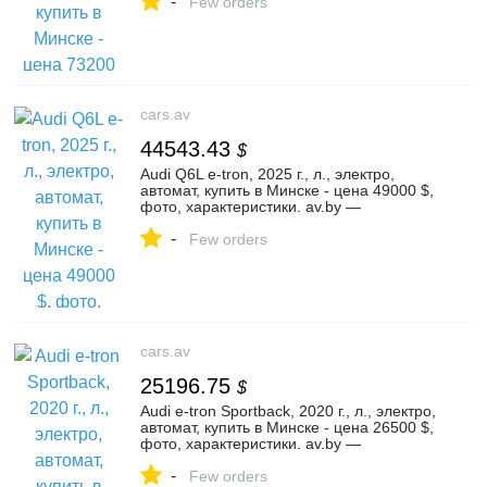
-
№129792545
Few orders
cars.av
44543.43
$
Audi Q6L e-tron, 2025 г., л., электро,
автомат, купить в Минске - цена 49000 $,
фото, характеристики. av.by —
объявления о продаже автомобилей. |
-
№128553243
Few orders
cars.av
25196.75
$
Audi e-tron Sportback, 2020 г., л., электро,
автомат, купить в Минске - цена 26500 $,
фото, характеристики. av.by —
объявления о продаже автомобилей. |
-
№114578841
Few orders