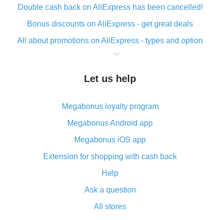
Double cash back on AliExpress has been cancelled!
Bonus discounts on AliExpress - get great deals
All about promotions on AliExpress - types and option
What is cash back when making purchases on
AliExpress - short and sweet
Let us help
The best place to download cash back for AliExpress
and how to install it
Megabonus loyalty program
What is the AliExpress cash back plugin and what are
its advantages
Megabonus Android app
Cash back from the AliExpress mobile app -
Megabonus iOS app
advantages of the plugin
Extension for shopping with cash back
Double cash back on AliExpress has been cancelled!
Help
How to use cash back on AliExpress - short manual
Ask a question
All about how cash back works on AliExpress
All stores
Cash back promo code from AliExpress - how it works