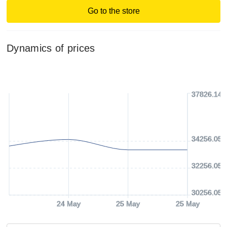
Go to the store
Dynamics of prices
37826.14 
34256.05 
32256.05 
30256.05 
24 May
25 May
25 May