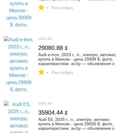
продаже автомобилей. | №104076068
-
Few orders
cars.av
29080.88
$
Audi e-tron, 2023 г., л., электро, автомат,
купить в Минске - цена 29999 $, фото,
характеристики. av.by — объявления о
продаже автомобилей. | №126227978
-
Few orders
cars.av
35904.44
$
Audi E5, 2025 г., л., электро, автомат,
купить в Минске - цена 39500 $, фото,
характеристики. av.by — объявления о
продаже автомобилей. | №131772342