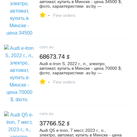
автомат, купить в Минске - цена 34500 $,
фото, характеристики. av.by —
объявления о продаже автомобилей. |
-
№133993259
Few orders
cars.av
68673.74
$
Audi e-tron S, 2022 г., л., электро,
автомат, купить в Минске - цена 70000 $,
фото, характеристики. av.by —
объявления о продаже автомобилей. |
-
№127541356
Few orders
cars.av
37766.52
$
Audi Q5 e-tron, 7 мест, 2023 г., л.,
электро, автомат, купить в Минске - цена