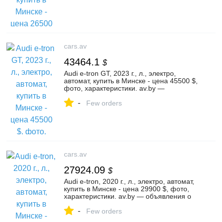
cars.av
43464.1
$
Audi e-tron GT, 2023 г., л., электро,
автомат, купить в Минске - цена 45500 $,
фото, характеристики. av.by —
объявления о продаже автомобилей. |
-
№130348392
Few orders
cars.av
27924.09
$
Audi e-tron, 2020 г., л., электро, автомат,
купить в Минске - цена 29900 $, фото,
характеристики. av.by — объявления о
продаже автомобилей. | №131903146
-
Few orders