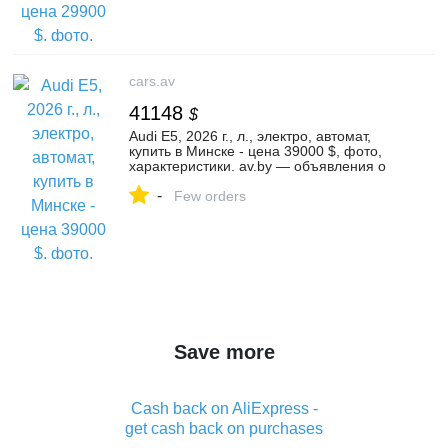
cars.av
41148
$
Audi E5, 2026 г., л., электро, автомат,
купить в Минске - цена 39000 $, фото,
характеристики. av.by — объявления о
продаже автомобилей. | №132360190
-
Few orders
Save more
Cash back on AliExpress -
get cash back on purchases