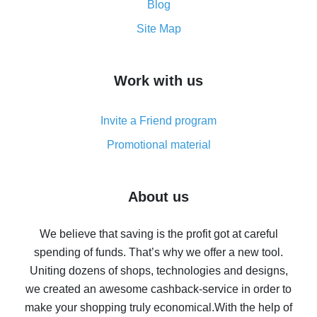
and what it does
Blog
How to get the most cash back on AliExpress -
Site Map
overview
How to get cash back on AliExpress - overview of
Work with us
simple methods
Cash back on AliExpress - customer reviews
Invite a Friend program
8% cash back on AliExpress - saving real money is a
real thing
Promotional material
7% cash back on AliExpress - save on purchases
Five ways to get the most cash back on AliExpress
About us
How to get back on AliExpress - easy ways to get cash
back
We believe that saving is the profit got at careful
spending of funds. That’s why we offer a new tool.
10% cash back on AliExpress - the impossible is
possible
Uniting dozens of shops, technologies and designs,
we created an awesome cashback-service in order to
The best cash back on AliExpress - how to find it
make your shopping truly economical.
With the help of
The best cash back service for AliExpress - let's