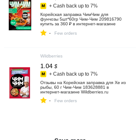
+ Cash back up to
7%
Корейская заправка ЧимЧим для
фунчозы 5шт*60гр Чим-Чим 209816790
купить за 360 ₽ в интернет‑магазине
Wildberries
-
Few orders
Wildberries
1.04
$
+ Cash back up to
7%
Отзывы на Корейская заправка для Хе из
рыбы, 60 г Чим-Чим 183628881 в
интернет‑магазине Wildberries.ru
-
Few orders