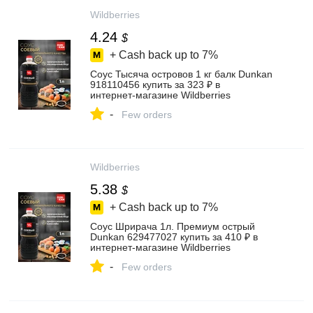
Wildberries
4.24
$
+ Cash back up to
7%
Соус Тысяча островов 1 кг балк Dunkan
918110456 купить за 323 ₽ в
интернет‑магазине Wildberries
-
Few orders
Wildberries
5.38
$
+ Cash back up to
7%
Соус Шрирача 1л. Премиум острый
Dunkan 629477027 купить за 410 ₽ в
интернет‑магазине Wildberries
-
Few orders