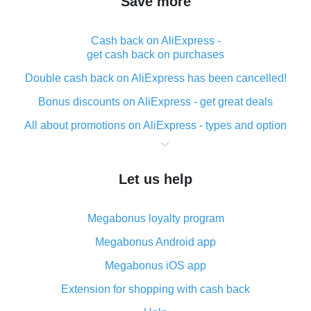
Save more
Cash back on AliExpress -
get cash back on purchases
Double cash back on AliExpress has been cancelled!
Bonus discounts on AliExpress - get great deals
All about promotions on AliExpress - types and option
What is cash back when making purchases on
AliExpress - short and sweet
Let us help
The best place to download cash back for AliExpress
and how to install it
Megabonus loyalty program
What is the AliExpress cash back plugin and what are
its advantages
Megabonus Android app
Cash back from the AliExpress mobile app -
Megabonus iOS app
advantages of the plugin
Extension for shopping with cash back
Double cash back on AliExpress has been cancelled!