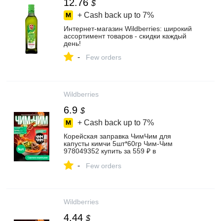
12.76
$
+ Cash back up to
7%
Интернет‑магазин Wildberries: широкий
ассортимент товаров - скидки каждый
день!
-
Few orders
Wildberries
6.9
$
+ Cash back up to
7%
Корейская заправка ЧимЧим для
капусты кимчи 5шт*60гр Чим-Чим
978049352 купить за 559 ₽ в
интернет‑магазине Wildberries
-
Few orders
Wildberries
4.44
$