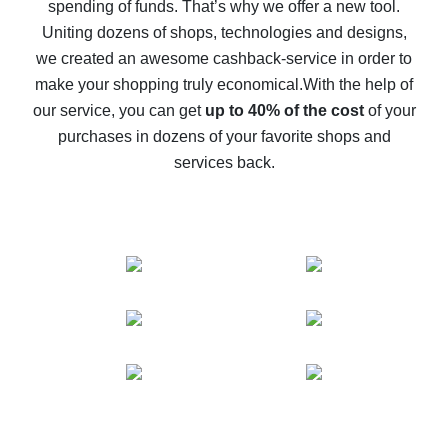
spending of funds. That’s why we offer a new tool.
10% cash back on AliExpress - the impossible is
possible
Uniting dozens of shops, technologies and designs,
we created an awesome cashback-service in order to
The best cash back on AliExpress - how to find it
make your shopping truly economical.
With the help of
The best cash back service for AliExpress - let's
our service, you can get
up to 40% of the cost
of your
compare offers
purchases in dozens of your favorite shops and
services back.