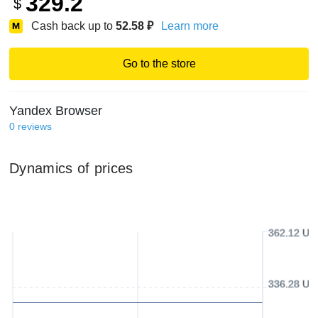
329.2
$
Cash back up to
52.58
₽
Learn more
Go to the store
Yandex Browser
0
reviews
Dynamics of prices
362.12 US
336.28 US