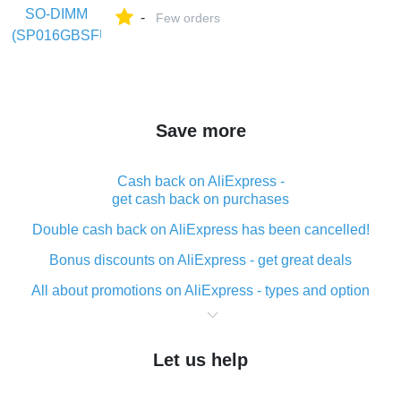
интернет-магазине FOTOCAMS на
-
Яндекс Маркете, 4487406226
Few orders
Save more
Cash back on AliExpress -
get cash back on purchases
Double cash back on AliExpress has been cancelled!
Bonus discounts on AliExpress - get great deals
All about promotions on AliExpress - types and option
What is cash back when making purchases on
AliExpress - short and sweet
Let us help
The best place to download cash back for AliExpress
and how to install it