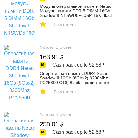
Модуль оперативной памяти Netac
Модуль памяти DDR 5 DIMM 16Gb
Shadow II NTSWD5P60SP-16K Black –
купить в интернет-магазине Global
-
TechShop на Яндекс Маркете,
Few orders
4601095061
Yandex Browser
163.91
$
+ Cash back up to
52.58₽
Оперативная память DDR4 Netac
Shadow II 16Gb (8Gbx2) 3200Mhz
PC25600 C16, Black с радиатором
(NTSWD4P32DP-16K) – купить в
-
интернет-магазине ОНЛАЙНТРЕЙД.РУ
Few orders
на Яндекс Маркете, 103197685449
Yandex Browser
258.01
$
+ Cash back up to
52.58₽