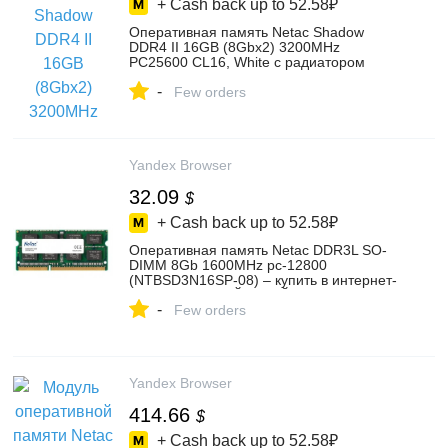
+ Cash back up to
52.58₽
Оперативная память Netac Shadow
DDR4 II 16GB (8Gbx2) 3200MHz
PC25600 CL16, White с радиатором
(NTSWD4P32DP-16W) – купить в
-
интернет-магазине ОНЛАЙНТРЕЙД.РУ
Few orders
на Яндекс Маркете, 102446932810
Yandex Browser
32.09
$
+ Cash back up to
52.58₽
Оперативная память Netac DDR3L SO-
DIMM 8Gb 1600MHz pc-12800
(NTBSD3N16SP-08) – купить в интернет-
магазине ОНЛАЙНТРЕЙД.РУ на Яндекс
-
Маркете, 102124657420
Few orders
Yandex Browser
414.66
$
+ Cash back up to
52.58₽