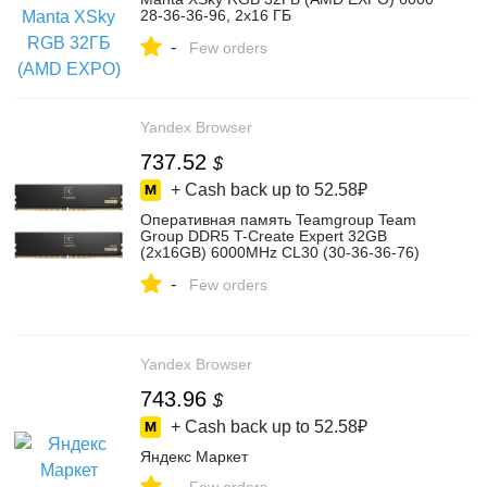
28-36-36-96, 2х16 ГБ
TMXSAL1660828KWK – купить в
-
интернет-магазине BestRAM на Яндекс
Few orders
Маркете, 5258111197
Yandex Browser
737.52
$
+ Cash back up to
52.58₽
Оперативная память Teamgroup Team
Group DDR5 T-Create Expert 32GB
(2x16GB) 6000MHz CL30 (30-36-36-76)
1.35V Black – купить в интернет-
-
магазине ОНЛАЙНТРЕЙД.РУ на Яндекс
Few orders
Маркете, 103198696568
Yandex Browser
743.96
$
+ Cash back up to
52.58₽
Яндекс Маркет
-