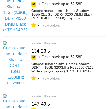
+ Cash back up to
52.58₽
Оперативная память Netac Shadow III
16Gb (2x8Gb) DDR4-3200 DIMM Black
(NTSHD4P32DP-16K) – купить в
интернет-магазине ОНЛАЙНТРЕЙД.РУ
-
на Яндекс Маркете, 5237269959
Few orders
Yandex Browser
134.23
$
+ Cash back up to
52.58₽
Оперативная память Netac Shadow
DDR4 II 16GB 3200MHz PC25600 CL16,
White с радиатором (NTSWD4P32SP-
16W) – купить в интернет-магазине
-
ОНЛАЙНТРЕЙД.РУ на Яндекс Маркете,
Few orders
103202600898
Yandex Browser
147.49
$