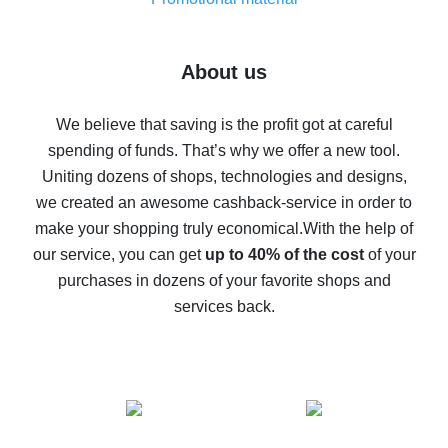
7% cash back on AliExpress - save on purchases
Five ways to get the most cash back on AliExpress
About us
How to get back on AliExpress - easy ways to get cash
back
We believe that saving is the profit got at careful
spending of funds. That’s why we offer a new tool.
10% cash back on AliExpress - the impossible is
possible
Uniting dozens of shops, technologies and designs,
we created an awesome cashback-service in order to
The best cash back on AliExpress - how to find it
make your shopping truly economical.
With the help of
The best cash back service for AliExpress - let's
our service, you can get
up to 40% of the cost
of your
compare offers
purchases in dozens of your favorite shops and
services back.