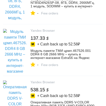
NTBSD4N26SP-08, 8ГБ, DDR4, 2666МГц,
1 модуль, SODIMM – купить в интернет-
магазине ООО "АБСОЛЮТ ТРЕЙД" на
-
Яндекс Маркете, 103202887809
Few orders
Yandex Browser
137.33
$
+ Cash back up to
52.58₽
Модуль памяти ТМИ црмп.467526.001
DDR4 8 GB 2666 MHz – купить в
интернет-магазине Extra56 на Яндекс
Маркете, 4872037690
-
Few orders
Yandex Browser
538.15
$
+ Cash back up to
52.58₽
Оперативная память DDR5 V-COLOR
Manta XSky RGB 32ГБ (AMD EXPO) 6000