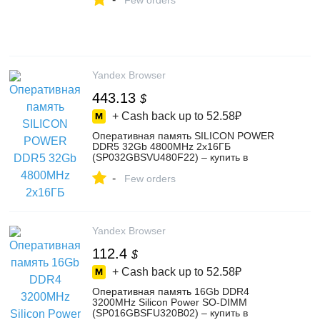
Few orders
Yandex Browser
443.13
$
+ Cash back up to
52.58₽
Оперативная память SILICON POWER
DDR5 32Gb 4800MHz 2x16ГБ
(SP032GBSVU480F22) – купить в
интернет-магазине PRO-ЖЕЛЕЗО на
-
Яндекс Маркете, 5187651893
Few orders
Yandex Browser
112.4
$
+ Cash back up to
52.58₽
Оперативная память 16Gb DDR4
3200MHz Silicon Power SO-DIMM
(SP016GBSFU320B02) – купить в