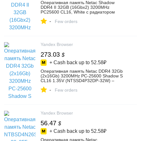
Оперативная память Netac Shadow
DDR4 II 32GB (16Gbx2) 3200MHz
PC25600 CL16, White с радиатором
(NTSWD4P32DP-32W) – купить в
-
интернет-магазине ОНЛАЙНТРЕЙД.РУ
Few orders
на Яндекс Маркете, 103202600891
Yandex Browser
273.03
$
+ Cash back up to
52.58₽
Оперативная память Netac DDR4 32Gb
(2x16Gb) 3200MHz PC-25600 Shadow S
CL16 1.35V (NTSSD4P32DP-32W) –
купить в интернет-магазине
-
ОНЛАЙНТРЕЙД.РУ на Яндекс Маркете,
Few orders
103509374861
Yandex Browser
56.47
$
+ Cash back up to
52.58₽
Оперативная память Netac