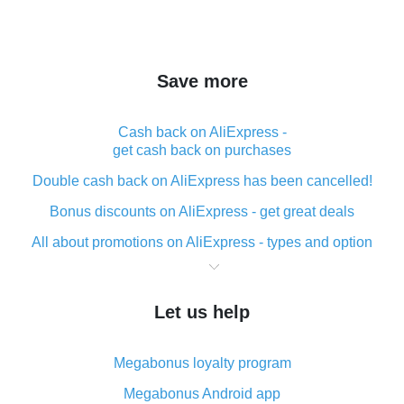
Save more
Cash back on AliExpress -
get cash back on purchases
Double cash back on AliExpress has been cancelled!
Bonus discounts on AliExpress - get great deals
All about promotions on AliExpress - types and option
What is cash back when making purchases on
AliExpress - short and sweet
Let us help
The best place to download cash back for AliExpress
and how to install it
Megabonus loyalty program
What is the AliExpress cash back plugin and what are
its advantages
Megabonus Android app