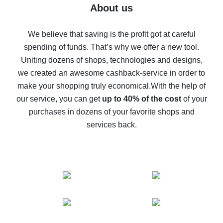
Five ways to get the most cash back on AliExpress
About us
How to get back on AliExpress - easy ways to get cash
back
We believe that saving is the profit got at careful
spending of funds. That’s why we offer a new tool.
10% cash back on AliExpress - the impossible is
possible
Uniting dozens of shops, technologies and designs,
we created an awesome cashback-service in order to
The best cash back on AliExpress - how to find it
make your shopping truly economical.
With the help of
The best cash back service for AliExpress - let's
our service, you can get
up to 40% of the cost
of your
compare offers
purchases in dozens of your favorite shops and
services back.