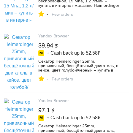
беспроводной, 15 Мпа, 1.2 л/мин –
купить в интернет-магазине Heimerdinger
Авторизованные продукты 1 на Яндекс
-
Маркете, 4811455259
Few orders
Yandex Browser
39.94
$
+ Cash back up to
52.58₽
Секатор Heimerdinger 25mm,
прививочный, бесщёточный двигатель, в
кейсе, цвет голубой/черный – купить в
интернет-магазине Heimerdinger
-
Авторизованные продукты 1 на Яндекс
Few orders
Маркете, 4811507802
Yandex Browser
97.1
$
+ Cash back up to
52.58₽
Секатор Heimerdinger 25mm,
прививочный, бесщёточный двигатель,