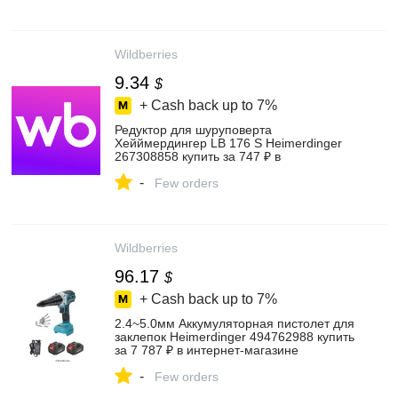
Wildberries
9.34
$
+ Cash back up to
7%
Редуктор для шуруповерта
Хейймердингер LB 176 S Heimerdinger
267308858 купить за 747 ₽ в
интернет‑магазине Wildberries
-
Few orders
Wildberries
96.17
$
+ Cash back up to
7%
2.4~5.0мм Аккумуляторная пистолет для
заклепок Heimerdinger 494762988 купить
за 7 787 ₽ в интернет‑магазине
Wildberries
-
Few orders