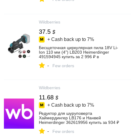
Wildberries
37.5
$
+ Cash back up to
7%
Бесщеточная циркулярная пила 18V Li-
Ion 110 мм (4") LB203 Heimerdinger
491594945 купить за 2 996 ₽ в
интернет‑магазине Wildberries
-
Few orders
Wildberries
11.68
$
+ Cash back up to
7%
Редуктор для шуруповерта
Хаймердингер LB176 и Нанвей
Heimerdinger 362619956 купить за 934 ₽
в интернет‑магазине Wildberries
-
Few orders