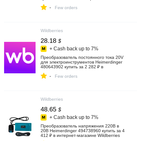
Wildberries
-
Few orders
Wildberries
28.18
$
+ Cash back up to
7%
Преобразователь постоянного тока 20V
для электроинструментов Heimerdinger
480643902 купить за 2 282 ₽ в
интернет‑магазине Wildberries
-
Few orders
Wildberries
48.65
$
+ Cash back up to
7%
Преобразователь напряжения 220В в
20В Heimerdinger 494738960 купить за 4
412 ₽ в интернет‑магазине Wildberries