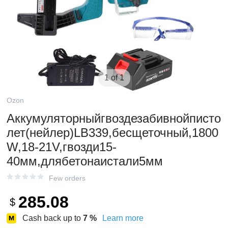
1 of 1
Ozon
Аккумуляторныйгвоздезабивнойписто
лет(нейлер)LB339,бесщеточный,1800
W,18-21V,гвозди15-
40мм,длябетонаистали5мм
Few orders
285.08
$
Cash back up to
7
%
Learn more