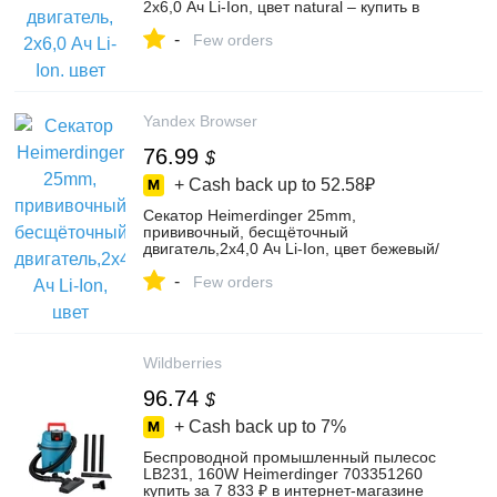
2х6,0 Ач Li-Ion, цвет natural – купить в
интернет-магазине Heimerdinger
-
Авторизованные продукты 1 на Яндекс
Few orders
Маркете, 4811507801
Yandex Browser
76.99
$
+ Cash back up to
52.58₽
Секатор Heimerdinger 25mm,
прививочный, бесщёточный
двигатель,2х4,0 Ач Li-Ion, цвет бежевый/
белый – купить в интернет-магазине
-
Heimerdinger Авторизованные продукты
Few orders
1 на Яндекс Маркете, 4811507798
Wildberries
96.74
$
+ Cash back up to
7%
Беспроводной промышленный пылесос
LB231, 160W Heimerdinger 703351260
купить за 7 833 ₽ в интернет‑магазине