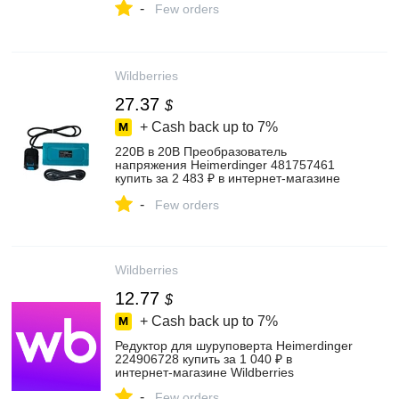
-
Few orders
Wildberries
27.37
$
+ Cash back up to
7%
220В в 20В Преобразователь
напряжения Heimerdinger 481757461
купить за 2 483 ₽ в интернет‑магазине
Wildberries
-
Few orders
Wildberries
12.77
$
+ Cash back up to
7%
Редуктор для шуруповерта Heimerdinger
224906728 купить за 1 040 ₽ в
интернет‑магазине Wildberries
-
Few orders