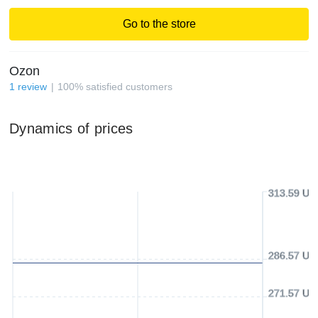
Go to the store
Ozon
1
review
100
%
satisfied customers
Dynamics of prices
313.59 US
286.57 US
271.57 US