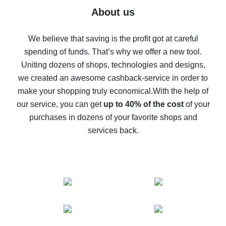
Five ways to get the most cash back on AliExpress
About us
How to get back on AliExpress - easy ways to get cash
back
We believe that saving is the profit got at careful
spending of funds. That’s why we offer a new tool.
10% cash back on AliExpress - the impossible is
possible
Uniting dozens of shops, technologies and designs,
we created an awesome cashback-service in order to
The best cash back on AliExpress - how to find it
make your shopping truly economical.
With the help of
The best cash back service for AliExpress - let's
our service, you can get
up to 40% of the cost
of your
compare offers
purchases in dozens of your favorite shops and
services back.