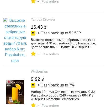
-
Few orders
Yandex Browser
16.43
$
+ Cash back up to
52.58₽
Высокие стеклянные ребристые стаканы
для воды 470 мл, набор 6 шт, Pasabahce,
цвет бесцветный – купить в интернет-
магазине Pasabahce на Яндекс Маркете,
-
4530525727
Few orders
Wildberries
9.92
$
+ Cash back up to
7%
Набор 12 штук Стеклянные стаканы 0,3л
Pasabahce 505057240 купить за 804 ₽ в
интернет‑магазине Wildberries
-
Few orders