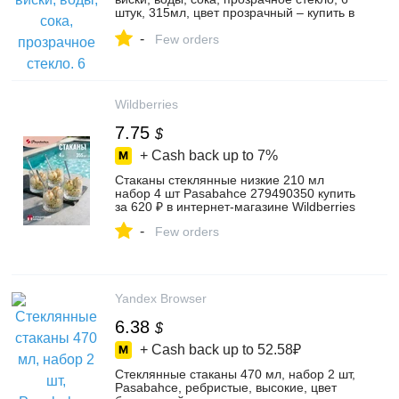
штук, 315мл, цвет прозрачный – купить в
интернет-магазине ПосудаФест на
-
Яндекс Маркете, 103768106430
Few orders
Wildberries
7.75
$
+ Cash back up to
7%
Стаканы стеклянные низкие 210 мл
набор 4 шт Pasabahce 279490350 купить
за 620 ₽ в интернет‑магазине Wildberries
-
Few orders
Yandex Browser
6.38
$
+ Cash back up to
52.58₽
Стеклянные стаканы 470 мл, набор 2 шт,
Pasabahce, ребристые, высокие, цвет