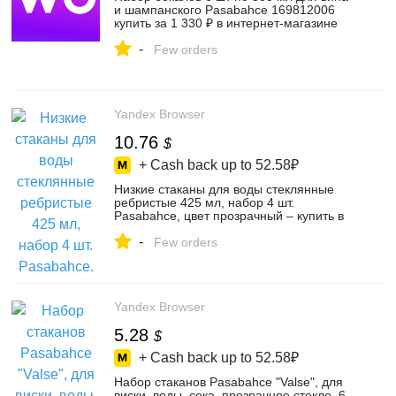
и шампанского Pasabahce 169812006
купить за 1 330 ₽ в интернет‑магазине
Wildberries
-
Few orders
Yandex Browser
10.76
$
+ Cash back up to
52.58₽
Низкие стаканы для воды стеклянные
ребристые 425 мл, набор 4 шт.
Pasabahce, цвет прозрачный – купить в
интернет-магазине Pasabahce на Яндекс
-
Маркете, 5137309170
Few orders
Yandex Browser
5.28
$
+ Cash back up to
52.58₽
Набор стаканов Pasabahce "Valse", для
виски, воды, сока, прозрачное стекло, 6