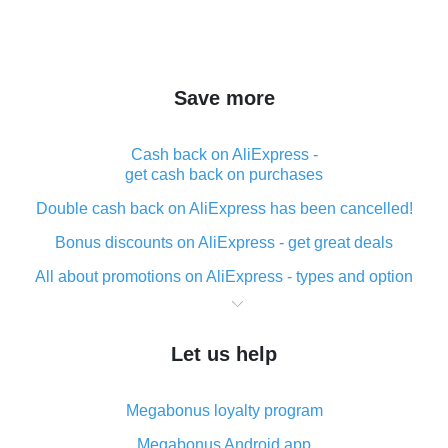
Save more
Cash back on AliExpress -
get cash back on purchases
Double cash back on AliExpress has been cancelled!
Bonus discounts on AliExpress - get great deals
All about promotions on AliExpress - types and option
What is cash back when making purchases on
AliExpress - short and sweet
Let us help
The best place to download cash back for AliExpress
and how to install it
Megabonus loyalty program
What is the AliExpress cash back plugin and what are
its advantages
Megabonus Android app