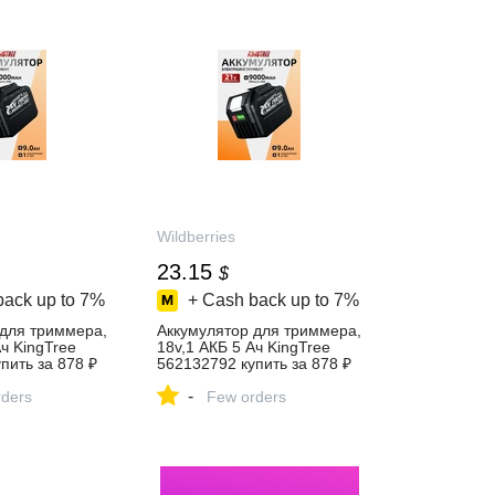
Wildberries
23.15
$
back up to
7%
+ Cash back up to
7%
 для триммера,
Аккумулятор для триммера,
Ач KingTree
18v,1 АКБ 5 Ач KingTree
пить за 878 ₽
562132792 купить за 878 ₽
агазине
в интернет‑магазине
-
ders
Wildberries
Few orders