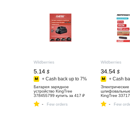
Wildberries
Wildberries
5.14
34.54
$
$
+ Cash back up to
7%
+ Cash ba
Батарея зарядное
Электрические
устройство KingTree
шлифовальные
378455799 купить за 417 ₽
KingTree 33717
в интернет‑магазине
за 2 745 ₽ в
-
-
Wildberries
Few orders
интернет‑мага
Few ord
Wildberries