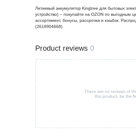
Литиевый аккумулятор Kingtree для бытовых элект
устройство) – покупайте на OZON по выгодным ц
ассортимент, бонусы, рассрочка и кэшбэк. Распро
(2618904668)
Product reviews
0
There are no reviews of th
this product, be the fi