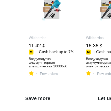
Wildberries
Wildberries
11.42
16.36
$
$
+ Cash back up to
7%
+ Cash ba
Воздуходувка
Воздуходувка
аккумуляторная
аккумуляторна
электрическая 20000об
электрическая
мин,0 акб KingTree
мин,1*3Ah King
-
-
563919063 купить за 955 ₽
Few orders
563919064 купи
Few ord
в интернет‑магазине
₽ в интернет‑м
Wildberries
Wildberries
Save more
Let u