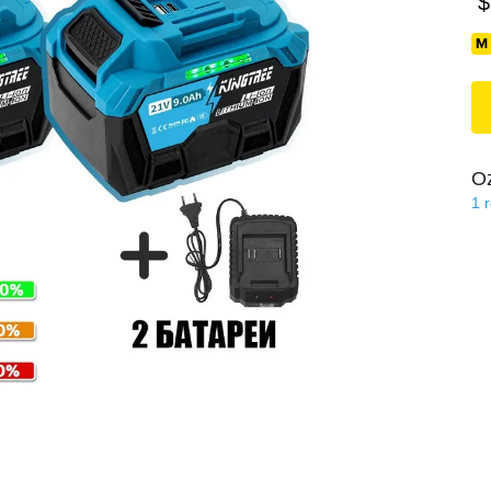
$
O
1