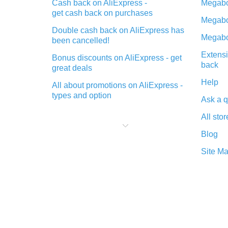
Cash back on AliExpress -
Megabo
get cash back on purchases
Megabo
Double cash back on AliExpress has
Megabo
been cancelled!
Extensi
Bonus discounts on AliExpress - get
back
great deals
Help
All about promotions on AliExpress -
types and option
Ask a q
What is cash back when making
All stor
purchases on AliExpress - short and
sweet
Blog
The best place to download cash
Site M
back for AliExpress and how to
install it
What is the AliExpress cash back
plugin and what are its advantages
Cash back from the AliExpress
mobile app - advantages of the