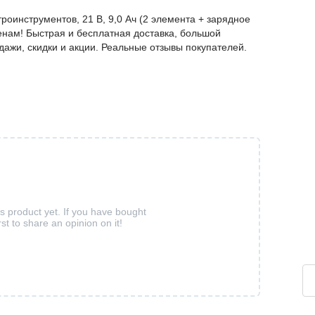
роинструментов, 21 В, 9,0 Ач (2 элемента + зарядное
енам! Быстрая и бесплатная доставка, большой
дажи, скидки и акции. Реальные отзывы покупателей.
is product yet. If you have bought
rst to share an opinion on it!