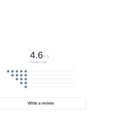
4.6
/ 5
Product rate
Write a review