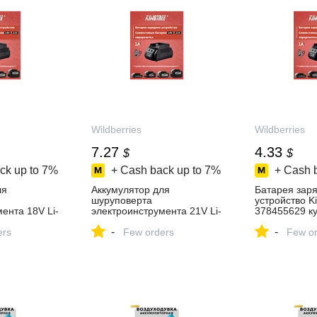
Wildberries
Wildberries
7.27
4.33
$
$
ck up to
7%
+ Cash back up to
7%
+ Cash 
ля
Аккумулятор для
Батарея зар
шуруповерта
устройство K
ента 18V Li-
электроинструмента 21V Li-
378455629 ку
78455623
ion KingTree 378455631
в интернет‑м
-
-
 в
ers
купить за 589 ₽ в
Few orders
Wildberries
Few or
зине
интернет‑магазине
Wildberries