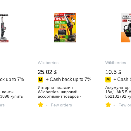
Wildberries
Wildberries
25.02
10.5
$
$
ck up to
7%
+ Cash back up to
7%
+ Cash 
Интернет‑магазин
Аккумулятор
 ленты
Wildberries: широкий
18v,1 АКБ 5 
3898 купить
ассортимент товаров -
562132792 ку
скидки каждый день!
в интернет‑м
-
-
зине
ers
Few orders
Wildberries
Few or