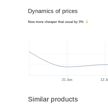
Dynamics of prices
Now more cheaper that usual by
3
%
21 Jun
12 J
Similar products