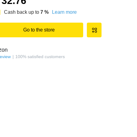
32.76
Cash back up to
7
%
Learn more
Go to the store
zon
review
100
%
satisfied customers