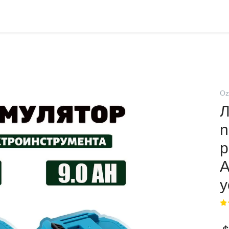
Oz
Л
n
р
А
у