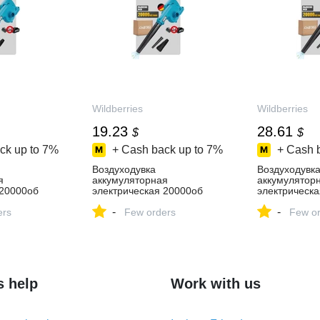
Wildberries
Wildberries
19.23
28.61
$
$
ck up to
7%
+ Cash back up to
7%
+ Cash 
Воздуходувка
Воздуходувк
я
аккумуляторная
аккумулятор
 20000об
электрическая 20000об
электрическ
Tree
мин,1*5Ah KingTree
мин,2*6Ah Ki
-
-
ть за 1 368
ers
563919065 купить за 1 607
Few orders
563919069 ку
Few or
агазине
₽ в интернет‑магазине
₽ в интернет
Wildberries
Wildberries
s help
Work with us