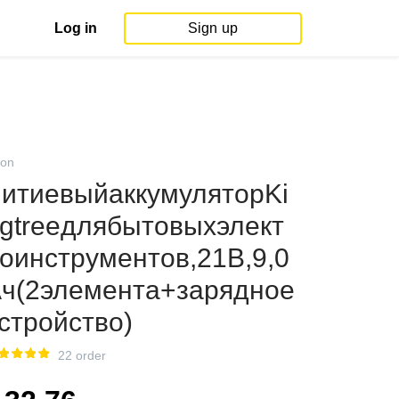
Log in
Sign up
on
итиевыйаккумуляторKi
gtreeдлябытовыхэлект
оинструментов,21В,9,0
ч(2элемента+зарядное
стройство)
22 order