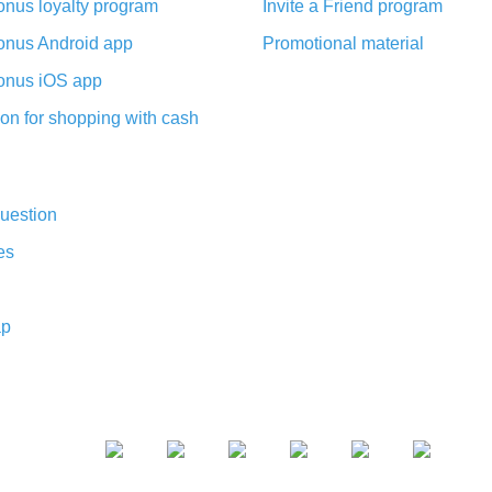
nus loyalty program
Invite a Friend program
nus Android app
Promotional material
nus iOS app
on for shopping with cash
uestion
es
ap