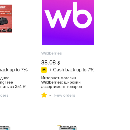
Wildberries
38.08
$
back up to
7%
+ Cash back up to
7%
ядное
Интернет‑магазин
ingTree
Wildberries: широкий
пить за 351 ₽
ассортимент товаров -
агазине
скидки каждый день!
-
ders
Few orders