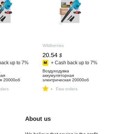
Wildberries
20.54
$
back up to
7%
+ Cash back up to
7%
а
Воздуходувка
ная
аккумуляторная
ая 20000об
электрическая 20000об
ngTree
мин,1*6Ah KingTree
-
пить за 2 391
ders
563919066 купить за 1 717
Few orders
‑магазине
₽ в интернет‑магазине
Wildberries
About us