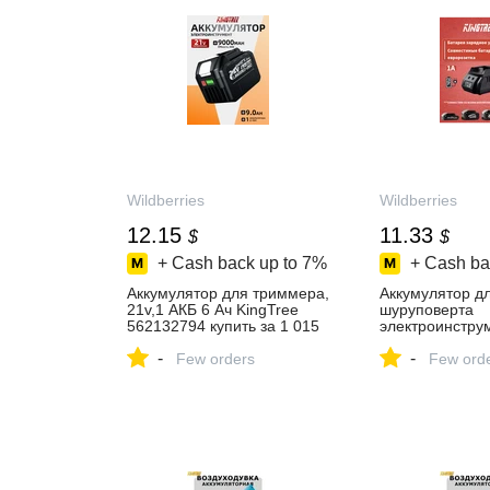
Wildberries
Wildberries
12.15
11.33
$
$
+ Cash back up to
7%
+ Cash ba
Аккумулятор для триммера,
Аккумулятор д
21v,1 АКБ 6 Ач KingTree
шуруповерта
562132794 купить за 1 015
электроинструм
₽ в интернет‑магазине
ion KingTree 3
-
-
Wildberries
Few orders
купить за 918 ₽
Few ord
интернет‑мага
Wildberries