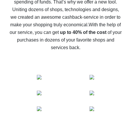
spending of funds. That’s why we offer a new tool.
10% cash back on AliExpress - the impossible is
possible
Uniting dozens of shops, technologies and designs,
we created an awesome cashback-service in order to
The best cash back on AliExpress - how to find it
make your shopping truly economical.
With the help of
The best cash back service for AliExpress - let's
our service, you can get
up to 40% of the cost
of your
compare offers
purchases in dozens of your favorite shops and
services back.