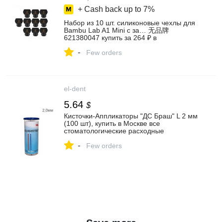
+ Cash back up to
7%
Набор из 10 шт. силиконовые чехлы для
Bambu Lab A1 Mini с за… 无品牌
621380047 купить за 264 ₽ в
интернет‑магазине Wildberries
-
Few orders
el-dent
5.64
$
Кисточки-Аппликаторы "ДС Браш" L 2 мм
(100 шт), купить в Москве все
стоматологические расходные
материалы для стоматологии по низкой
-
цене с бесплатной доставкой.
Few orders