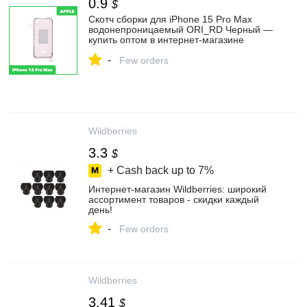
0.9
$
Скотч сборки для iPhone 15 Pro Max
водонепроницаемый ORI_RD Черный —
купить оптом в интернет-магазине
Либерти
-
Few orders
Wildberries
3.3
$
+ Cash back up to
7%
Интернет‑магазин Wildberries: широкий
ассортимент товаров - скидки каждый
день!
-
Few orders
Wildberries
3.41
$