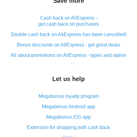
Save more
Cash back on AliExpress -
get cash back on purchases
Double cash back on AliExpress has been cancelled!
Bonus discounts on AliExpress - get great deals
All about promotions on AliExpress - types and option
What is cash back when making purchases on
AliExpress - short and sweet
Let us help
The best place to download cash back for AliExpress
and how to install it
Megabonus loyalty program
What is the AliExpress cash back plugin and what are
its advantages
Megabonus Android app
Cash back from the AliExpress mobile app -
Megabonus iOS app
advantages of the plugin
Extension for shopping with cash back
Double cash back on AliExpress has been cancelled!