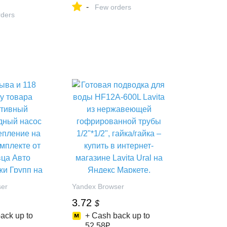
-
Few orders
ders
ser
Yandex Browser
3.72
$
ack up to
+ Cash back up to
52.58₽