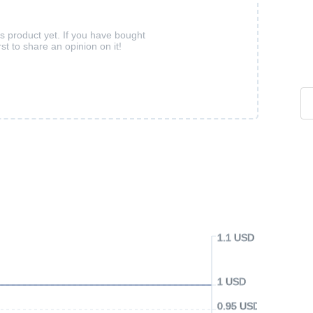
is product yet. If you have bought
rst to share an opinion on it!
1.1 USD
1 USD
0.95 USD