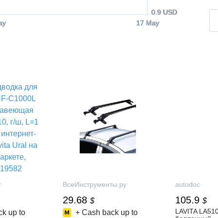
0.9 USD
ay
17 May
r
ВсеИнструменты.ру
autodoc
29.68
105.9
$
$
LAVITA LA510
k up to
+ Cash back up to