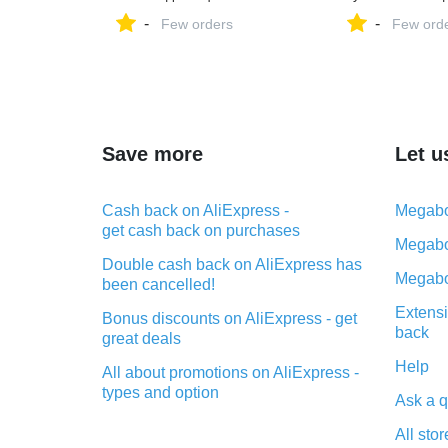
►Avtozvuk.ua
►Avtozvuk.ua
-
-
Few orders
Few ord
Save more
Let u
Cash back on AliExpress -
Megabo
get cash back on purchases
Megabo
Double cash back on AliExpress has
Megabo
been cancelled!
Extensi
Bonus discounts on AliExpress - get
back
great deals
Help
All about promotions on AliExpress -
types and option
Ask a q
What is cash back when making
All stor
purchases on AliExpress - short and