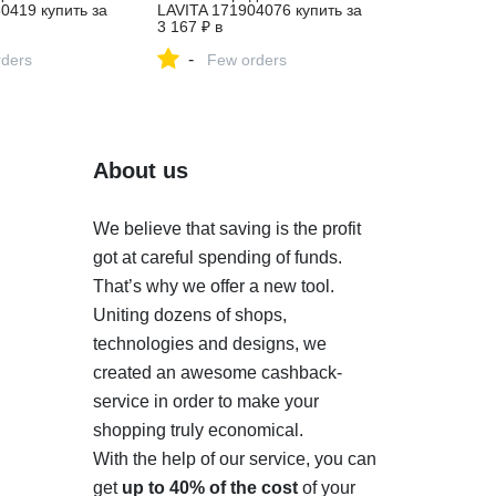
0419 купить за
LAVITA 171904076 купить за
3 167 ₽ в
газине
интернет‑магазине
-
ders
Wildberries
Few orders
About us
We believe that saving is the profit
got at careful spending of funds.
That’s why we offer a new tool.
Uniting dozens of shops,
technologies and designs, we
created an awesome cashback-
service in order to make your
shopping truly economical.
With the help of our service, you can
get
up to 40% of the cost
of your