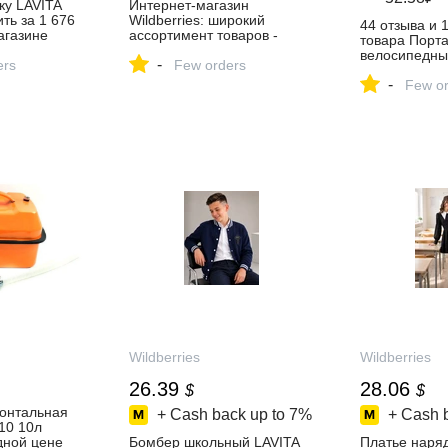
ку LAVITA
Интернет‑магазин
ть за 1 676
Wildberries: широкий
44 отзыва и 
агазине
ассортимент товаров -
товара Порт
скидки каждый день!
велосипедный
-
ers
Few orders
крепление на
-
комплекте от
Few or
Авто Техноло
Яндекс Марк
Wildberries
Wildberries
26.39
28.06
$
$
зонтальная
+ Cash back up to
7%
+ Cash 
10 10л
дной цене
Бомбер школьный LAVITA
Платье наря