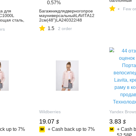
баллонный
0.57%
-
Few or
ка для
Багажникдлядверногопрое
C1000L
мауниверсальныйLAVITA12
ющая сталь,
2см(48")LA240322/48
=1 м –
1.5
2 order
нет-магазине
ers
Яндекс
74619582
Wildberries
Yandex Brow
19.07
3.83
$
$
ck up to
7%
+ Cash back up to
7%
+ Cash b
52.58₽