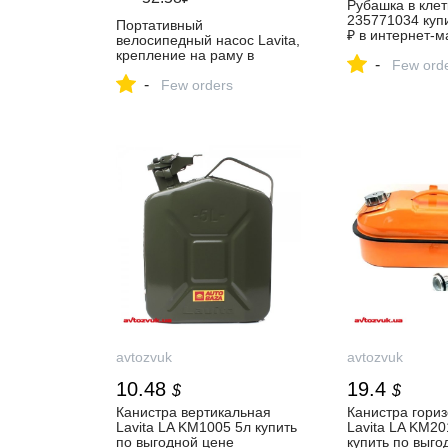
Рубашка в клет
235771034 купи
Портативный
₽ в интернет‑м
велосипедный насос Lavita,
Wildberries
крепление на раму в
-
Few ord
комплекте, цвет черный –
-
купить в интернет-магазине
Few orders
Авто Технолоджи Групп на
Яндекс Маркете,
103198236822
avtozvuk
avtozvuk
10.48
19.4
$
$
Канистра вертикальная
Канистра гори
Lavita LA KM1005 5л купить
Lavita LA KM20
по выгодной цене
купить по выго