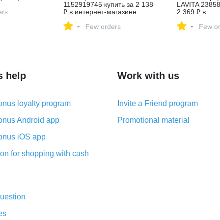
1152919745 купить за 2 138
LAVITA 23858
ers
₽ в интернет‑магазине
2 369 ₽ в
Wildberries
интернет‑ма
-
-
Few orders
Wildberries
Few or
s help
Work with us
nus loyalty program
Invite a Friend program
nus Android app
Promotional material
nus iOS app
on for shopping with cash
uestion
es