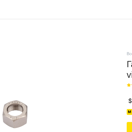
Вс
Г
v
$