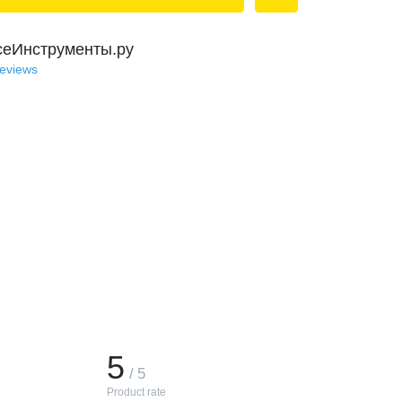
сеИнструменты.ру
reviews
5
/ 5
Product rate