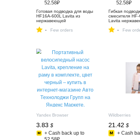
52.58₽
52.58₽
Готовая подводка для воды
Гибкая подвод
HF16A-600L Lavita из
смесителя HF-
нержавеющей
Lavita нержаве
гофрированной трубы
1/2хМ10, г/ш, L
-
-
3/4"*3/4", гайка/гайка –
Few orders
купить в интер
Few ord
купить в интернет-магазине
Lavita Ural на 
Lavita Ural на Яндекс
Маркете, 1031
Маркете, 102052442321
Yandex Browser
Wildberries
3.83
21.42
$
$
+ Cash back up to
+ Cash ba
52.58₽