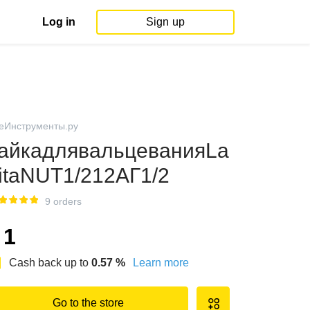
Log in
Sign up
еИнструменты.ру
айкадлявальцеванияLa
itaNUT1/212АГ1/2
9 orders
1
Cash back up to
0.57
%
Learn more
Go to the store