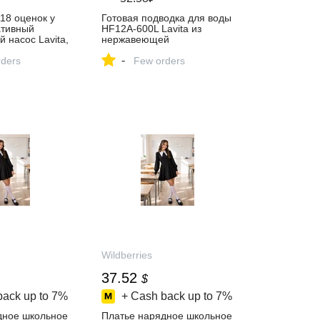
118 оценок у
Готовая подводка для воды
ативный
HF12A-600L Lavita из
 насос Lavita,
нержавеющей
 раму в
гофрированной трубы
-
 продавца
ders
1/2"*1/2", гайка/гайка –
Few orders
джи Групп на
купить в интернет-магазине
ете
Lavita Ural на Яндекс
Маркете, 102158530772
Wildberries
37.52
$
back up to
7%
+ Cash back up to
7%
дное школьное
Платье нарядное школьное