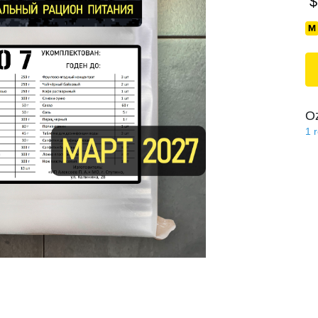
$
O
1