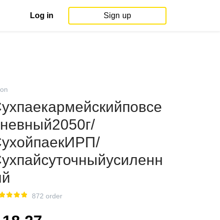
Log in
Sign up
on
ухпаекармейскийповсе
невный2050г/
ухойпаекИРП/
ухпайсуточныйусиленн
ый
872 order