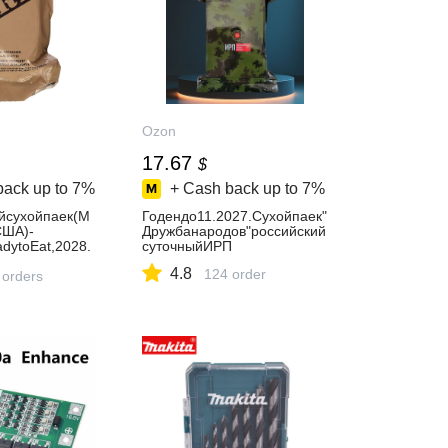
Ozon
17.67
$
back up to
7%
+ Cash back up to
7%
йсухойпаек(M
Годендо11.2027.Сухойпаек"
ША)-
Дружбанародов"российский
dytoEat,2028.
суточныйИРП
ныйрационпит
4.8
124 order
ерики,армейс
 orders
ныйсухпай,ава
ек,усиленноес
ю,2028