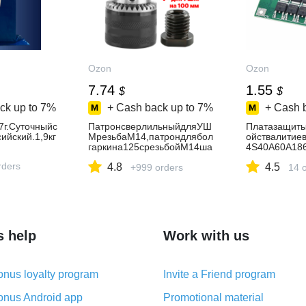
Ozon
Ozon
7.74
1.55
$
$
ck up to
7%
+ Cash back up to
7%
+ Cash 
7г.Суточныйс
ПатронсверлильныйдляУШ
Платазащиты
ийский.1,9кг
МрезьбаМ14,патрондлябол
ойствалитие
гаркина125срезьбойМ14ша
4S40A60A18
г2
рлильногодв
rders
4.8
4.5
+999 orders
2,6В/14,8В16
14 
балансировк
s help
Work with us
nus loyalty program
Invite a Friend program
nus Android app
Promotional material