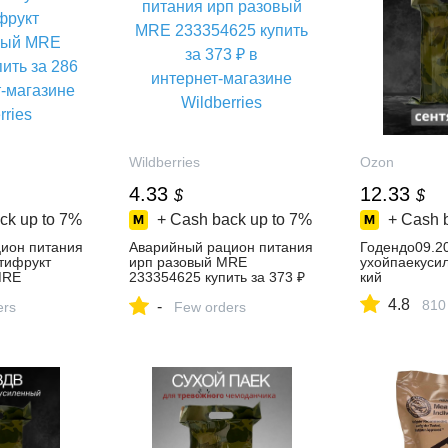
Wildberries
Ozon
4.33
12.33
$
$
ck up to
7%
+ Cash back up to
7%
+ Cash 
ион питания
Аварийный рацион питания
Годендо09.2
тифрукт
ирп разовый MRE
ухойпаекуси
MRE
233354625 купить за 373 ₽
кий
ь за 286 ₽ в
в интернет‑магазине
4.8
810
-
зине
ers
Wildberries
Few orders