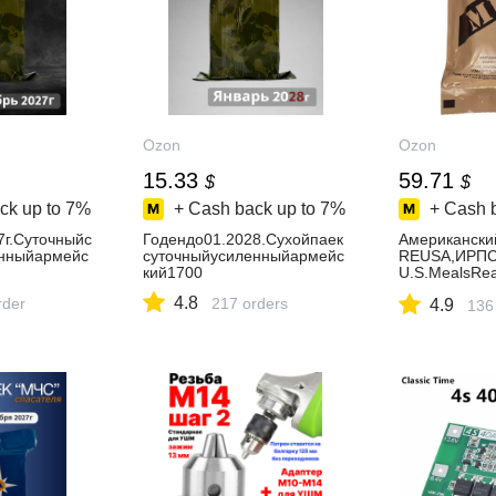
Ozon
Ozon
15.33
59.71
$
$
ck up to
7%
+ Cash back up to
7%
+ Cash 
7г.Суточныйс
Годендо01.2028.Сухойпаек
Американски
енныйармейс
суточныйусиленныйармейс
REUSA,ИРПС
кий1700
U.S.MealsRea
Индивидуаль
4.8
rder
217 orders
4.9
анияармииАм
136
кийиностран
рийныйсухпа
лучайноемен