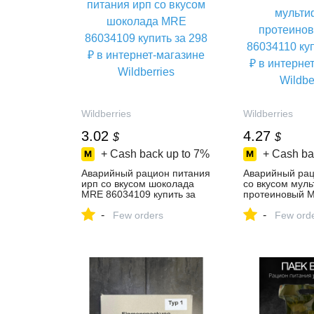
Wildberries
Wildberries
3.02
4.27
$
$
+ Cash back up to
7%
+ Cash ba
Аварийный рацион питания
Аварийный рац
ирп со вкусом шоколада
со вкусом муль
MRE 86034109 купить за
протеиновый 
298 ₽ в интернет‑магазине
86034110 купит
-
-
Wildberries
Few orders
интернет‑мага
Few ord
Wildberries