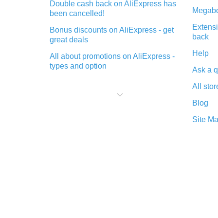
Double cash back on AliExpress has
Megabo
been cancelled!
Extensi
Bonus discounts on AliExpress - get
back
great deals
Help
All about promotions on AliExpress -
types and option
Ask a q
What is cash back when making
All stor
purchases on AliExpress - short and
sweet
Blog
The best place to download cash
Site M
back for AliExpress and how to
install it
What is the AliExpress cash back
plugin and what are its advantages
Cash back from the AliExpress
mobile app - advantages of the
plugin
Double cash back on AliExpress has