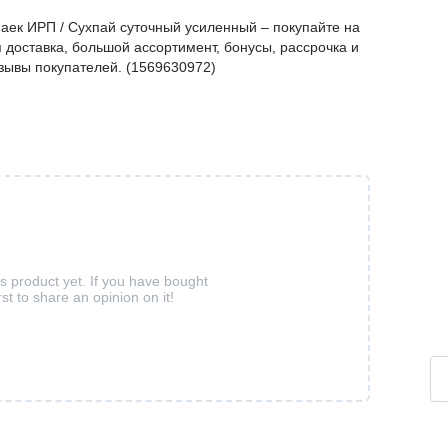
аек ИРП / Сухпай суточный усиленный – покупайте на
доставка, большой ассортимент, бонусы, рассрочка и
тзывы покупателей. (1569630972)
is product yet. If you have bought
rst to share an opinion on it!