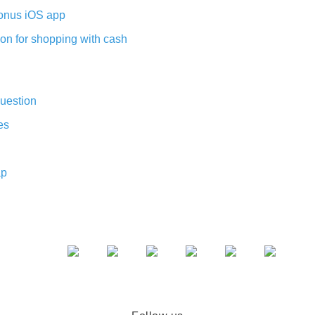
nus iOS app
on for shopping with cash
uestion
es
ap