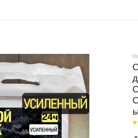
Oz
С
д
С
С