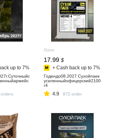
Ozon
17.99
$
back up to
7%
+ Cash back up to
7%
027г.Суточныйс
Годендо08.2027.Сухойпаек
ленныйармейс
усиленныйофицерский2100
г4
4.9
 orders
872 order