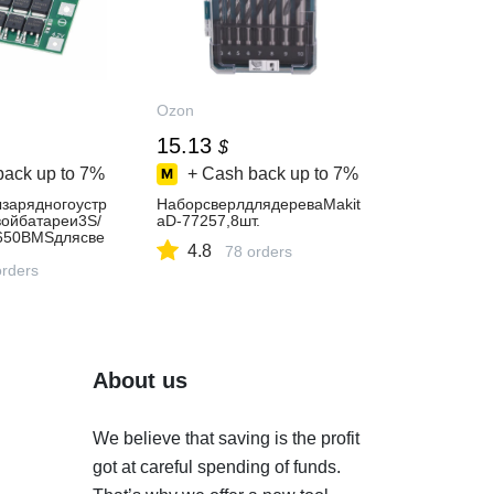
Ozon
15.13
$
back up to
7%
+ Cash back up to
7%
зарядногоустр
НаборсверлдлядереваMakit
войбатареи3S/
aD-77257,8шт.
650BMSдлясве
4.8
78 orders
игателя11,1В1
,8В,усиление/
orders
а
About us
We believe that saving is the profit
got at careful spending of funds.