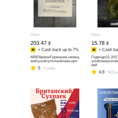
Ozon
Ozon
203.47
15.78
$
$
+ Cash back up to
7%
+ Cash ba
MREАрмииГермании,немец
Годендо11.202
кийсухойсуточныйпаек,ирп
ухойпаекусил
кий
5
3 order
4.8
923 o