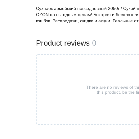
Сухпаек армейский повседневный 2050г / Сухой п
OZON по выгодным ценам! Быстрая и бесплатная 
кэшбэк. Распродажи, скидки и акции. Реальные о
Product reviews
0
There are no reviews of th
this product, be the fi