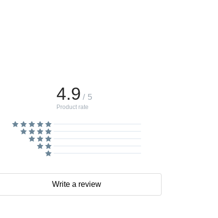
4.9
/ 5
Product rate
Write a review