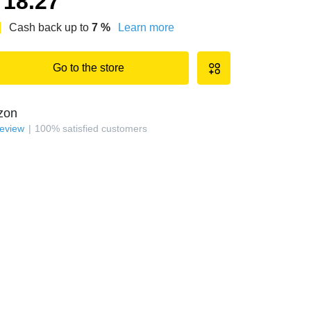
18.27
Cash back up to
7
%
Learn more
Go to the store
zon
review
100
%
satisfied customers