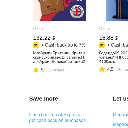
Ozon
Ozon
132.22
16.88
$
$
+ Cash back up to
7%
+ Cash ba
MreАрмииБритании,британ
Годендо09.202
скийсухойпаек,Britishmre,П
ухпаекИРПРосс
аекАрмииВеликобритании2
4100ккал
026год
4.5
206 o
5
28 orders
Save more
Let u
Cash back on AliExpress -
Megabo
get cash back on purchases
Megabo