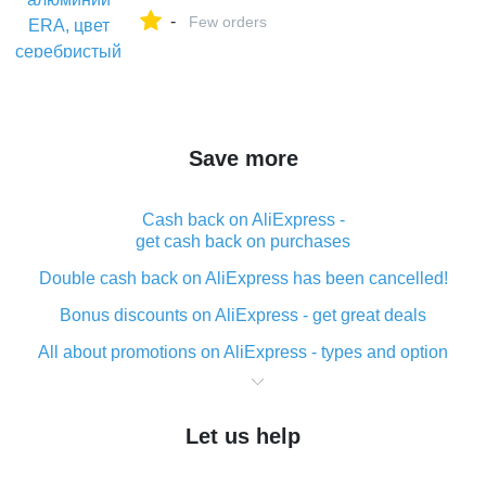
магазине ДЫШАТЬ ЛЕГКО на Яндекс
-
Маркете, 102150255449
Few orders
Save more
Cash back on AliExpress -
get cash back on purchases
Double cash back on AliExpress has been cancelled!
Bonus discounts on AliExpress - get great deals
All about promotions on AliExpress - types and option
What is cash back when making purchases on
AliExpress - short and sweet
Let us help
The best place to download cash back for AliExpress
and how to install it