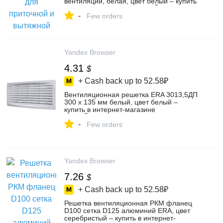
вентиляции, белая, цвет белый – купить
в интернет-магазине СТРОЙПОСТАВКА
-
на Яндекс Маркете, 102332710216
Few orders
Yandex Browser
4.31
$
+ Cash back up to
52.58₽
Вентиляционная решетка ERA 3013,5ДП
300 x 135 мм белый, цвет белый –
купить в интернет-магазине
СТРОЙПОСТАВКА на Яндекс Маркете,
-
103174780139
Few orders
Yandex Browser
7.26
$
+ Cash back up to
52.58₽
Решетка вентиляционная РКМ фланец
D100 сетка D125 алюминий ERA, цвет
серебристый – купить в интернет-