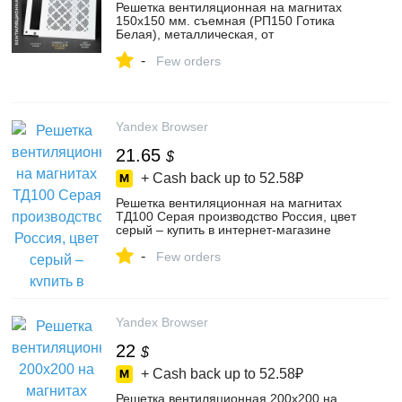
Решетка вентиляционная на магнитах
150x150 мм. съемная (РП150 Готика
Белая), металлическая, от
производителя Родфер, цвет белый –
-
купить в интернет-магазине Родфер на
Few orders
Яндекс Маркете, 102019914367
Yandex Browser
21.65
$
+ Cash back up to
52.58₽
Решетка вентиляционная на магнитах
ТД100 Серая производство Россия, цвет
серый – купить в интернет-магазине
Danileon на Яндекс Маркете,
-
4493382486
Few orders
Yandex Browser
22
$
+ Cash back up to
52.58₽
Решетка вентиляционная 200х200 на