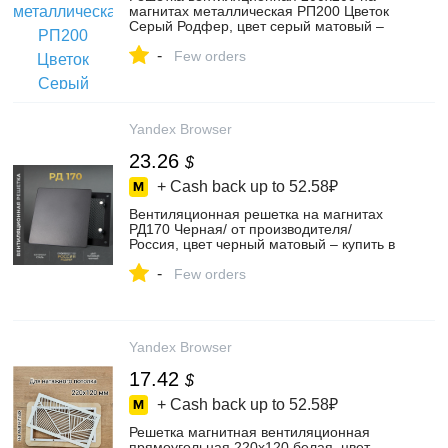
магнитах металлическая РП200 Цветок
Серый Родфер, цвет серый матовый –
купить в интернет-магазине Родфер на
-
Яндекс Маркете, 4313418625
Few orders
Yandex Browser
23.26
$
+ Cash back up to
52.58₽
Вентиляционная решетка на магнитах
РД170 Черная/ от производителя/
Россия, цвет черный матовый – купить в
интернет-магазине Родфер на Яндекс
-
Маркете, 102016544290
Few orders
Yandex Browser
17.42
$
+ Cash back up to
52.58₽
Решетка магнитная вентиляционная
прямоугольная 220х120 белая, цвет