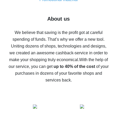
7% cash back on AliExpress - save on purchases
Five ways to get the most cash back on AliExpress
About us
How to get back on AliExpress - easy ways to get cash
back
We believe that saving is the profit got at careful
spending of funds. That’s why we offer a new tool.
10% cash back on AliExpress - the impossible is
possible
Uniting dozens of shops, technologies and designs,
we created an awesome cashback-service in order to
The best cash back on AliExpress - how to find it
make your shopping truly economical.
With the help of
The best cash back service for AliExpress - let's
our service, you can get
up to 40% of the cost
of your
compare offers
purchases in dozens of your favorite shops and
services back.