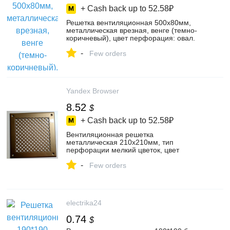
+ Cash back up to
52.58₽
Решетка вентиляционная 500х80мм,
металлическая врезная, венге (темно-
коричневый), цвет перфорация: овал.
цвет: коричневый – купить в интернет-
-
магазине Трунов В.В. на Яндекс
Few orders
Маркете, 103173188583
Yandex Browser
8.52
$
+ Cash back up to
52.58₽
Вентиляционная решетка
металлическая 210х210мм, тип
перфорации мелкий цветок, цвет
золотой., цвет золотой – купить в
-
интернет-магазине ИП Шамрай В.П. на
Few orders
Яндекс Маркете, 103598595086
electrika24
0.74
$