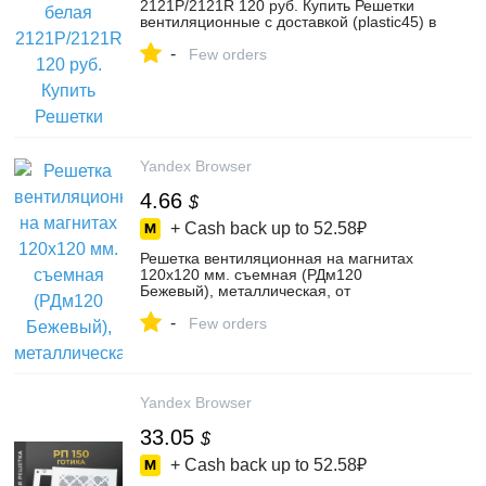
2121Р/2121R 120 руб. Купить Решетки
вентиляционные с доставкой (plastic45) в
Москве | Интернет-магазин Электрика24
-
Few orders
Yandex Browser
4.66
$
+ Cash back up to
52.58₽
Решетка вентиляционная на магнитах
120x120 мм. съемная (РДм120
Бежевый), металлическая, от
производителя Родфер, цвет бежевый
-
матовый – купить в интернет-магазине
Few orders
Родфер на Яндекс Маркете, 5431430011
Yandex Browser
33.05
$
+ Cash back up to
52.58₽