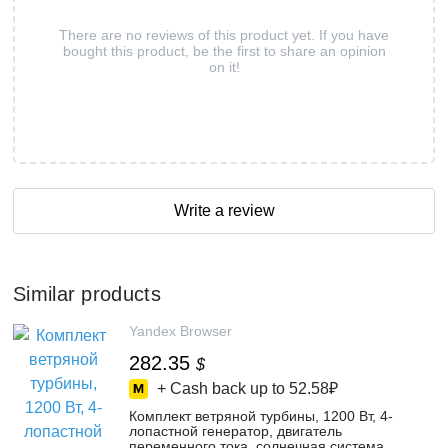
There are no reviews of this product yet. If you have
bought this product, be the first to share an opinion
on it!
Write a review
Similar products
Yandex Browser
282.35
$
+ Cash back up to
52.58₽
Комплект ветряной турбины, 1200 Вт, 4-
лопастной генератор, двигатель
переменного тока, солнечная система,