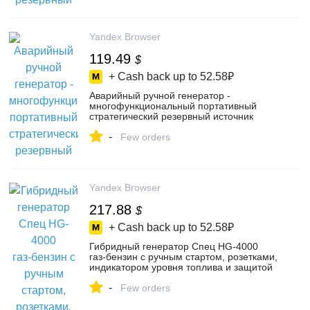
Yandex Browser
119.49
$
+ Cash back up to
52.58₽
Аварийный ручной генератор -
многофункциональный портативный
стратегический резервный источник
питания 220 В – купить в интернет-
-
магазине Qi Long Han e-commerce на
Few orders
Яндекс Маркете, 4487489778
Yandex Browser
217.88
$
+ Cash back up to
52.58₽
Гибридный генератор Спец HG-4000
газ‑бензин с ручным стартом, розетками,
индикатором уровня топлива и защитой
– купить в интернет-магазине
-
ВсеИнструменты.ру на Яндекс Маркете,
Few orders
5065820566