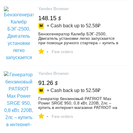
Yandex Browser
148.15
$
+ Cash back up to
52.58₽
Бензогенератор Калибр БЭГ-2500,
Двигатель установки легко запускается
при помощи ручного стартера – купить в
интернет-магазине ВсеИнструменты.ру
-
на Яндекс Маркете, 4477700471
Few orders
Yandex Browser
91.26
$
+ Cash back up to
52.58₽
Генератор бензиновый PATRIOT Max
Power SRGE 950, 0,8 кВт, 220В, 2лс –
купить в интернет-магазине PATRIOT на
Яндекс Маркете, 103226780787
-
Few orders