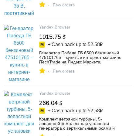
генератор с ручным приводом для
-
использования на открытом воздухе –
Few orders
купить в интернет-магазине MakerTools
на Яндекс Маркете, 4767244989
Yandex Browser
1015.75
$
+ Cash back up to
52.58₽
Генератор Победа ГБ 6500 бензиновый
475101765 – купить в интернет-магазине
iTechTrade на Яндекс Маркете,
5081812709
-
Few orders
Yandex Browser
266.04
$
+ Cash back up to
52.58₽
Комплект ветряной турбины, 5-
лопастной комплект для установки
генератора с вертикальными осями и
контроллером 1200W48V – купить в