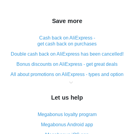
Save more
Cash back on AliExpress -
get cash back on purchases
Double cash back on AliExpress has been cancelled!
Bonus discounts on AliExpress - get great deals
All about promotions on AliExpress - types and option
What is cash back when making purchases on
AliExpress - short and sweet
Let us help
The best place to download cash back for AliExpress
and how to install it
Megabonus loyalty program
What is the AliExpress cash back plugin and what are
its advantages
Megabonus Android app
Cash back from the AliExpress mobile app -