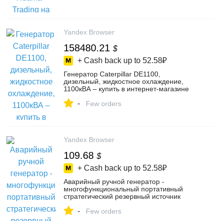
Yandex Browser
158480.21
$
+ Cash back up to
52.58₽
Генератор Caterpillar DE1100,
дизельный, жидкостное охлаждение,
1100кВА – купить в интернет-магазине
TopCarMarket на Яндекс Маркете,
-
4439842922
Few orders
Yandex Browser
109.68
$
+ Cash back up to
52.58₽
Аварийный ручной генератор -
многофункциональный портативный
стратегический резервный источник
питания 220 В – купить в интернет-
-
магазине ZilinrongE-commerceCo.Ltd на
Few orders
Яндекс Маркете, 5128693674