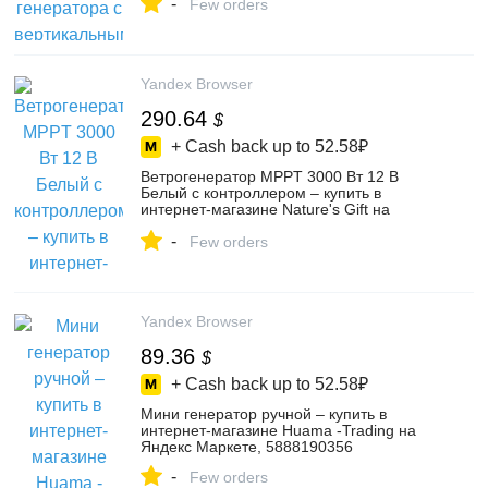
-
интернет-магазине SputnikStore на
Few orders
Яндекс Маркете, 4802941285
Yandex Browser
290.64
$
+ Cash back up to
52.58₽
Ветрогенератор MPPT 3000 Вт 12 В
Белый с контроллером – купить в
интернет-магазине Nature's Gift на
Яндекс Маркете, 5215727209
-
Few orders
Yandex Browser
89.36
$
+ Cash back up to
52.58₽
Мини генератор ручной – купить в
интернет-магазине Huama -Trading на
Яндекс Маркете, 5888190356
-
Few orders