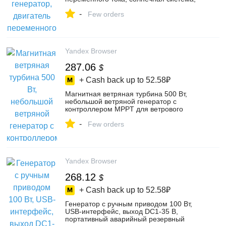
тип фонаря, двойной слой, черный (48
-
В) – купить в интернет-магазине canyan
Few orders
на Яндекс Маркете, 4552161699
Yandex Browser
287.06
$
+ Cash back up to
52.58₽
Магнитная ветряная турбина 500 Вт,
небольшой ветряной генератор с
контроллером MPPT для ветрового
солнечного гибридного уличного фонаря
-
12 В – купить в интернет-магазине
Few orders
SputnikStore на Яндекс Маркете,
4770488604
Yandex Browser
268.12
$
+ Cash back up to
52.58₽
Генератор с ручным приводом 100 Вт,
USB-интерфейс, выход DC1-35 В,
портативный аварийный резервный