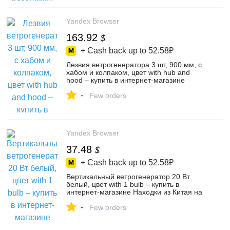
Yandex Browser
163.92
$
+ Cash back up to
52.58₽
Лезвия ветрогенератора 3 шт, 900 мм, с
хабом и колпаком, цвет with hub and
hood – купить в интернет-магазине
Находки из Китая на Яндекс Маркете,
-
5205540839
Few orders
Yandex Browser
37.48
$
+ Cash back up to
52.58₽
Вертикальный ветрогенератор 20 Вт
белый, цвет with 1 bulb – купить в
интернет-магазине Находки из Китая на
Яндекс Маркете, 5121335940
-
Few orders