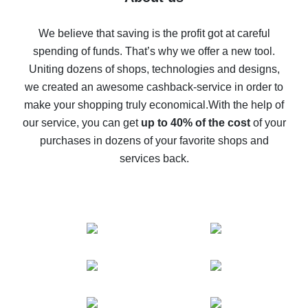
How to get back on AliExpress - easy ways to get cash
back
We believe that saving is the profit got at careful
spending of funds. That’s why we offer a new tool.
10% cash back on AliExpress - the impossible is
possible
Uniting dozens of shops, technologies and designs,
we created an awesome cashback-service in order to
The best cash back on AliExpress - how to find it
make your shopping truly economical.
With the help of
The best cash back service for AliExpress - let's
our service, you can get
up to 40% of the cost
of your
compare offers
purchases in dozens of your favorite shops and
services back.