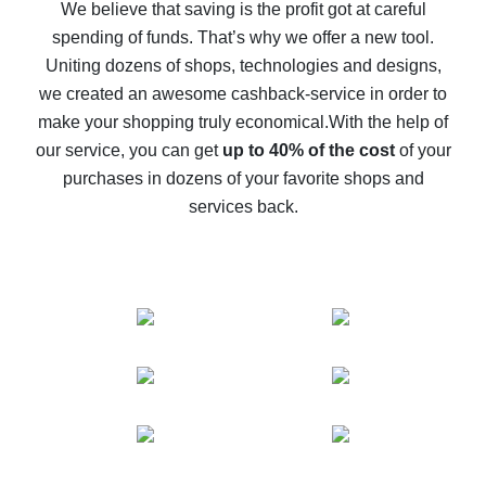
back
We believe that saving is the profit got at careful
spending of funds. That’s why we offer a new tool.
10% cash back on AliExpress - the impossible is
possible
Uniting dozens of shops, technologies and designs,
we created an awesome cashback-service in order to
The best cash back on AliExpress - how to find it
make your shopping truly economical.
With the help of
The best cash back service for AliExpress - let's
our service, you can get
up to 40% of the cost
of your
compare offers
purchases in dozens of your favorite shops and
services back.