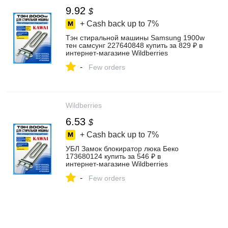
9.92
$
+ Cash back up to
7%
Тэн стиральной машины Samsung 1900w
тен самсунг 227640848 купить за 829 ₽ в
интернет‑магазине Wildberries
-
Few orders
Wildberries
6.53
$
+ Cash back up to
7%
УБЛ Замок блокиратор люка Беко
173680124 купить за 546 ₽ в
интернет‑магазине Wildberries
-
Few orders