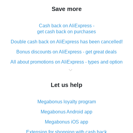
Save more
Cash back on AliExpress -
get cash back on purchases
Double cash back on AliExpress has been cancelled!
Bonus discounts on AliExpress - get great deals
All about promotions on AliExpress - types and option
What is cash back when making purchases on
AliExpress - short and sweet
Let us help
The best place to download cash back for AliExpress
and how to install it
Megabonus loyalty program
What is the AliExpress cash back plugin and what are
its advantages
Megabonus Android app
Cash back from the AliExpress mobile app -
Megabonus iOS app
advantages of the plugin
Extension for shopping with cash back