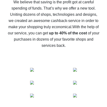
back
We believe that saving is the profit got at careful
spending of funds. That’s why we offer a new tool.
10% cash back on AliExpress - the impossible is
possible
Uniting dozens of shops, technologies and designs,
we created an awesome cashback-service in order to
The best cash back on AliExpress - how to find it
make your shopping truly economical.
With the help of
The best cash back service for AliExpress - let's
our service, you can get
up to 40% of the cost
of your
compare offers
purchases in dozens of your favorite shops and
services back.