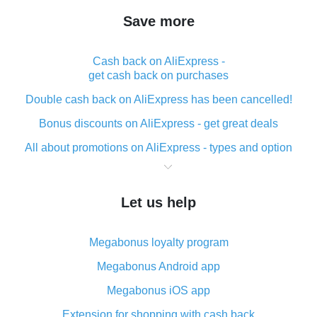
Save more
Cash back on AliExpress -
get cash back on purchases
Double cash back on AliExpress has been cancelled!
Bonus discounts on AliExpress - get great deals
All about promotions on AliExpress - types and option
What is cash back when making purchases on
AliExpress - short and sweet
Let us help
The best place to download cash back for AliExpress
and how to install it
Megabonus loyalty program
What is the AliExpress cash back plugin and what are
its advantages
Megabonus Android app
Cash back from the AliExpress mobile app -
Megabonus iOS app
advantages of the plugin
Extension for shopping with cash back