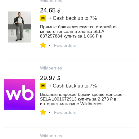
Wildberries
24.65
$
+ Cash back up to
7%
Прямые брюки женские со стиркой из
мягкого тенселя и хлопка SELA
837257884 купить за 1 066 ₽ в
интернет‑магазине Wildberries
-
Few orders
Wildberries
29.97
$
+ Cash back up to
7%
Вязаные широкие брюки кроше женские
SELA 1001672913 купить за 2 273 ₽ в
интернет‑магазине Wildberries
-
Few orders
Wildberries