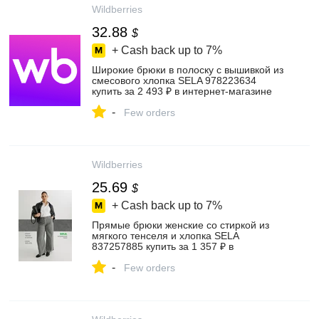
Wildberries
32.88
$
+ Cash back up to
7%
Широкие брюки в полоску с вышивкой из
смесового хлопка SELA 978223634
купить за 2 493 ₽ в интернет‑магазине
Wildberries
-
Few orders
Wildberries
25.69
$
+ Cash back up to
7%
Прямые брюки женские со стиркой из
мягкого тенселя и хлопка SELA
837257885 купить за 1 357 ₽ в
интернет‑магазине Wildberries
-
Few orders