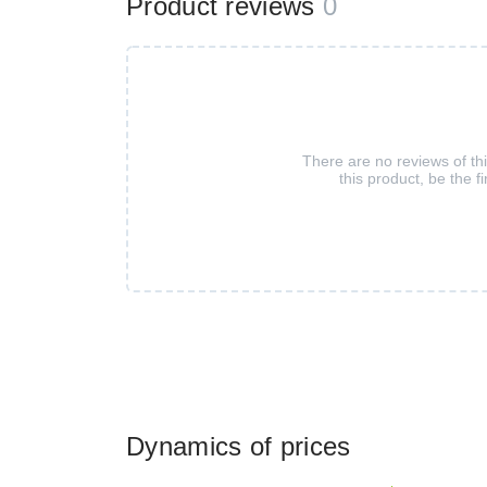
Product reviews
0
There are no reviews of th
this product, be the fi
Dynamics of prices