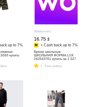
Wildberries
16.75
$
back up to
7%
+ Cash back up to
7%
фляжные
Брюки школьные
5593 купить
ШКОЛЬНАЯ ФОРМА.LUX
162543761 купить за 1 327
газине
₽ в интернет‑магазине
-
ders
Wildberries
Few orders