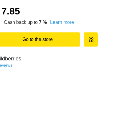
7.85
Cash back up to
7
%
Learn more
Go to the store
ldberries
reviews