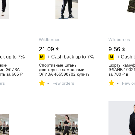
Wildberries
Wildberries
21.09
9.56
$
$
ck up to
7%
+ Cash back up to
7%
+ Cash 
рюки
Спортивные штаны
шорты каму
кие ЭЛИЗА
джоггеры с лампасами
ЭЛАЙВ 10021
ть за 605 ₽
ЭЛИЗА 465598782 купить
за 708 ₽ в
азине
за 1 301 ₽ в
интернет‑ма
-
-
ers
интернет‑магазине
Few orders
Wildberries
Few or
Wildberries