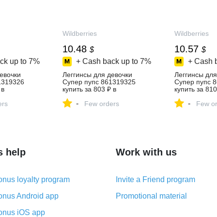
Wildberries
Wildberries
10.48
10.57
$
$
ck up to
7%
+ Cash back up to
7%
+ Cash 
евочки
Леггинсы для девочки
Леггинсы для
1319326
Супер пупс 861319325
Супер пупс 
 в
купить за 803 ₽ в
купить за 810
зине
интернет‑магазине
интернет‑ма
-
-
ers
Wildberries
Few orders
Wildberries
Few or
s help
Work with us
nus loyalty program
Invite a Friend program
nus Android app
Promotional material
nus iOS app