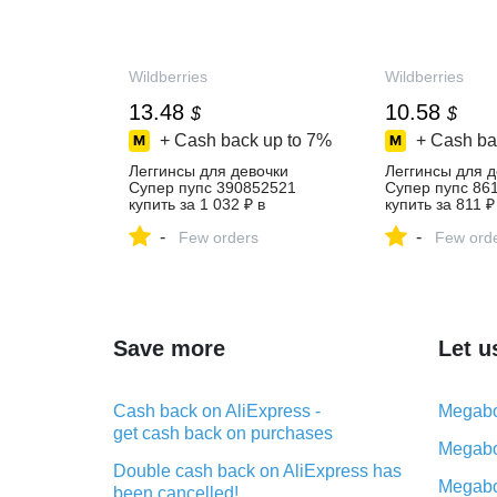
Wildberries
Wildberries
13.48
10.58
$
$
+ Cash back up to
7%
+ Cash ba
Леггинсы для девочки
Леггинсы для д
Супер пупс 390852521
Супер пупс 86
купить за 1 032 ₽ в
купить за 811 ₽
интернет‑магазине
интернет‑мага
-
-
Wildberries
Few orders
Wildberries
Few ord
Save more
Let u
Cash back on AliExpress -
Megabo
get cash back on purchases
Megabo
Double cash back on AliExpress has
Megabo
been cancelled!