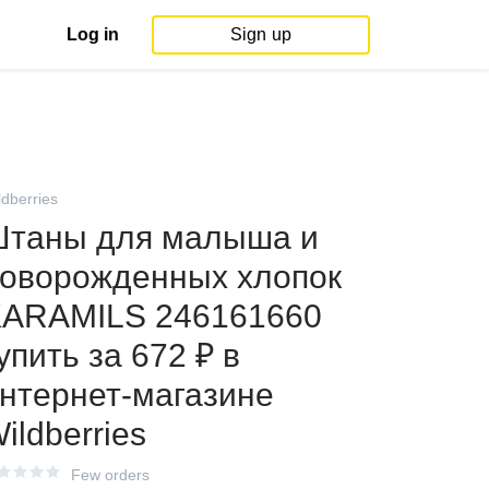
Log in
Sign up
ldberries
таны для малыша и
оворожденных хлопок
ARAMILS 246161660
упить за 672 ₽ в
нтернет‑магазине
ildberries
Few orders