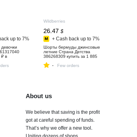
Wildberries
26.47
$
back up to
7%
+ Cash back up to
7%
 девочки
Шорты бермуды джинсовые
861317040
летние Страна Детства
 ₽ в
386268309 купить за 1 885
газине
₽ в интернет‑магазине
-
ders
Wildberries
Few orders
About us
We believe that saving is the profit
got at careful spending of funds.
That’s why we offer a new tool.
Uniting dozens of shops,