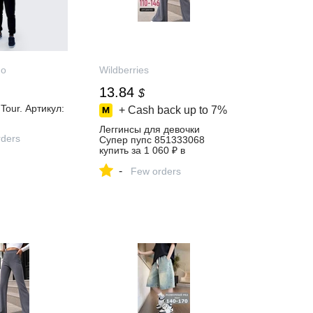
mo
Wildberries
13.84
$
 Tour. Артикул:
+ Cash back up to
7%
Леггинсы для девочки
ders
Супер пупс 851333068
купить за 1 060 ₽ в
интернет‑магазине
-
Wildberries
Few orders