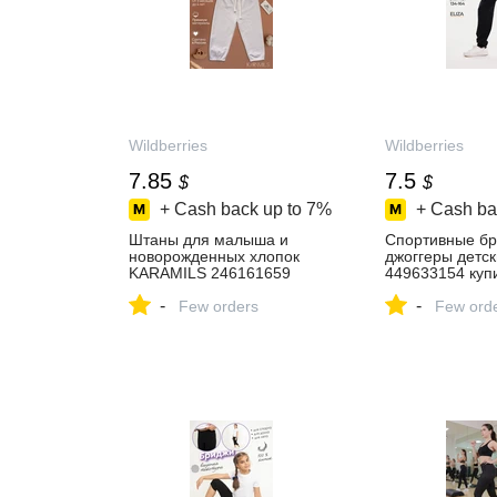
Wildberries
Wildberries
7.85
7.5
$
$
+ Cash back up to
7%
+ Cash ba
Штаны для малыша и
Спортивные б
новорожденных хлопок
джоггеры детс
KARAMILS 246161659
449633154 купи
купить за 660 ₽ в
в интернет‑маг
-
-
интернет‑магазине
Few orders
Wildberries
Few ord
Wildberries