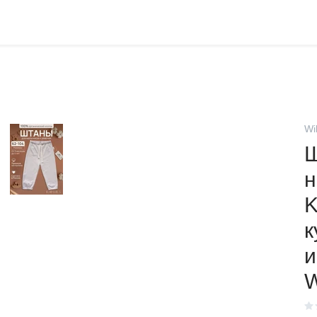
Wi
Ш
н
K
к
и
W