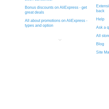
Extensi
Bonus discounts on AliExpress - get
back
great deals
Help
All about promotions on AliExpress -
types and option
Ask a q
What is cash back when making
All stor
purchases on AliExpress - short and
sweet
Blog
The best place to download cash
Site M
back for AliExpress and how to
install it
What is the AliExpress cash back
plugin and what are its advantages
Cash back from the AliExpress
mobile app - advantages of the
plugin
Double cash back on AliExpress has
been cancelled!