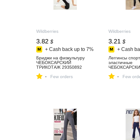
Wildberries
Wildberries
3.82
3.21
$
$
+ Cash back up to
7%
+ Cash ba
Бриджи на физкультуру
Леггинсы спор
ЧЕБОКСАРСКИЙ
эластичные
ТРИКОТАЖ 29350892
ЧЕБОКСАРСК
купить за 320 ₽ в
ТРИКОТАЖ 25
-
-
интернет‑магазине
Few orders
купить за 260 ₽
Few ord
Wildberries
интернет‑мага
Wildberries