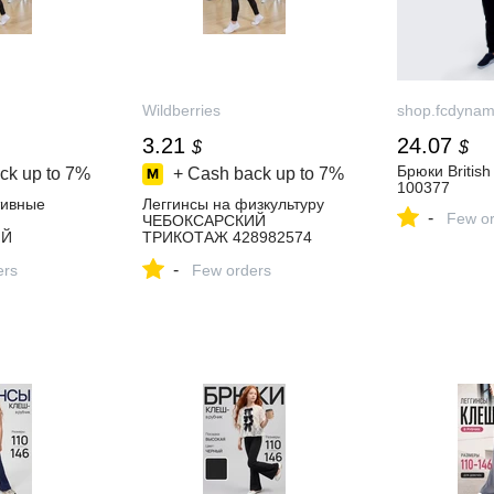
Wildberries
shop.fcdyna
3.21
24.07
$
$
Брюки British
ck up to
7%
+ Cash back up to
7%
100377
тивные
Леггинсы на физкультуру
-
Few or
ЧЕБОКСАРСКИЙ
ИЙ
ТРИКОТАЖ 428982574
640815
купить за 242 ₽ в
-
 в
ers
интернет‑магазине
Few orders
зине
Wildberries