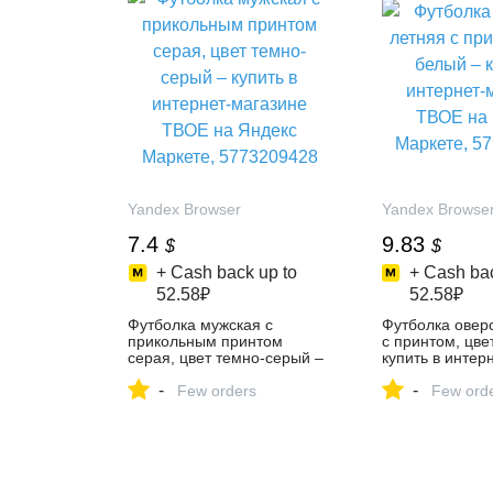
Yandex Browser
Yandex Browse
7.4
9.83
$
$
+ Cash back up to
+ Cash bac
52.58₽
52.58₽
Футболка мужская с
Футболка овер
прикольным принтом
с принтом, цве
серая, цвет темно-серый –
купить в интер
купить в интернет-магазине
ТВОЕ на Яндек
-
-
ТВОЕ на Яндекс Маркете,
Few orders
5796348432
Few ord
5773209428