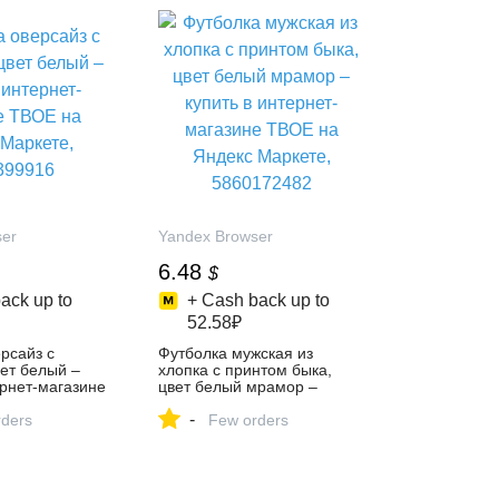
ser
Yandex Browser
6.48
$
ack up to
+ Cash back up to
52.58₽
рсайз с
Футболка мужская из
ет белый –
хлопка с принтом быка,
ернет-магазине
цвет белый мрамор –
екс Маркете,
купить в интернет-магазине
-
ders
ТВОЕ на Яндекс Маркете,
Few orders
5860172482