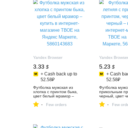
Yandex Browser
Yandex Browse
3.33
5.23
$
$
+ Cash back up to
+ Cash bac
52.58₽
52.58₽
Футболка мужская из
Футболка мужс
хлопка с принтом быка,
прикольным пр
цвет белый мрамор –
черный, цвет ч
купить в интернет-магазине
купить в интер
-
-
ТВОЕ на Яндекс Маркете,
Few orders
ТВОЕ на Яндек
Few ord
5860143683
5686452926