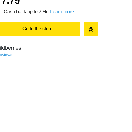
7.79
Cash back up to
7
%
Learn more
Go to the store
ldberries
reviews