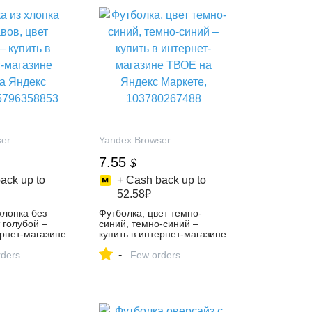
ser
Yandex Browser
7.55
$
ack up to
+ Cash back up to
52.58₽
хлопка без
Футболка, цвет темно-
 голубой –
синий, темно-синий –
ернет-магазине
купить в интернет-магазине
екс Маркете,
ТВОЕ на Яндекс Маркете,
-
ders
103780267488
Few orders