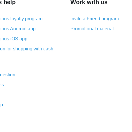
s help
Work with us
nus loyalty program
Invite a Friend program
nus Android app
Promotional material
nus iOS app
on for shopping with cash
uestion
es
ap