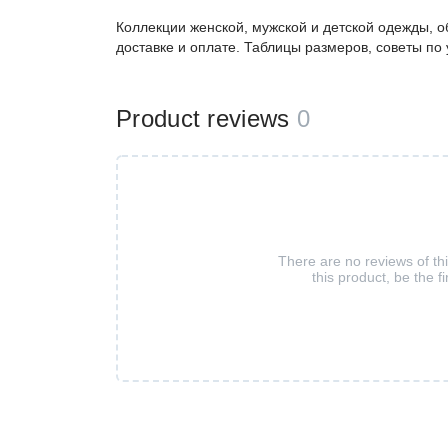
Коллекции женской, мужской и детской одежды, о
доставке и оплате. Таблицы размеров, советы по
Product reviews
0
There are no reviews of th
this product, be the fi