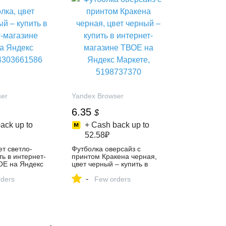
ser
Yandex Browser
6.35
$
ack up to
+ Cash back up to
52.58₽
ет светло-
Футболка оверсайз с
ть в интернет-
принтом Кракена черная,
ОЕ на Яндекс
цвет черный – купить в
03661586
интернет-магазине ТВОЕ
-
ders
на Яндекс Маркете,
Few orders
5198737370