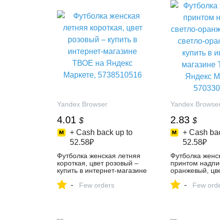
Yandex Browser
Yandex Browse
4.01
2.83
$
$
+ Cash back up to
+ Cash bac
52.58₽
52.58₽
Футболка женская летняя
Футболка женс
короткая, цвет розовый –
принтом надпис
купить в интернет-магазине
оранжевый, цве
ТВОЕ на Яндекс Маркете,
оранжевый – ку
-
-
5738510516
Few orders
интернет-мага
Few ord
на Яндекс Мар
5703300181