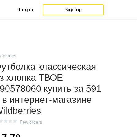
Log in
Sign up
ldberries
утболка классическая
з хлопка ТВОЕ
90578060 купить за 591
 в интернет‑магазине
ildberries
Few orders