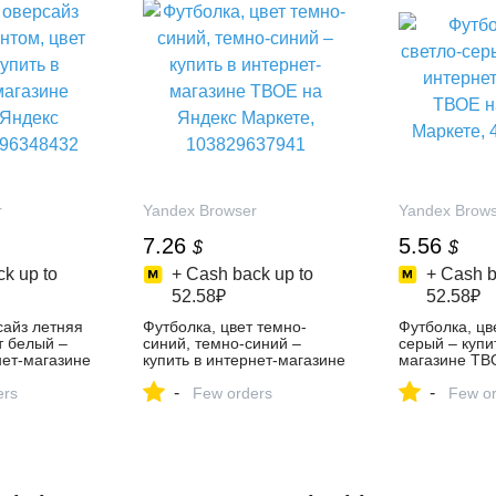
r
Yandex Browser
Yandex Brow
7.26
5.56
$
$
k up to
+ Cash back up to
+ Cash b
52.58₽
52.58₽
сайз летняя
Футболка, цвет темно-
Футболка, цв
т белый –
синий, темно-синий –
серый – купи
нет-магазине
купить в интернет-магазине
магазине ТВ
с Маркете,
ТВОЕ на Яндекс Маркете,
Маркете, 43
-
-
ers
103829637941
Few orders
Few or