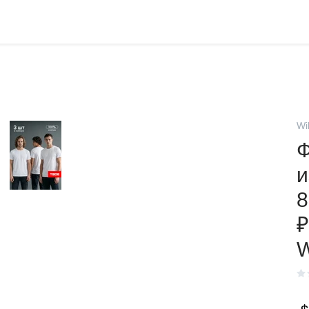
Wi
Ф
и
8
₽
W