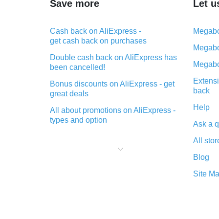
Save more
Let u
Cash back on AliExpress -
Megabo
get cash back on purchases
Megabo
Double cash back on AliExpress has
Megabo
been cancelled!
Extensi
Bonus discounts on AliExpress - get
back
great deals
Help
All about promotions on AliExpress -
types and option
Ask a q
What is cash back when making
All stor
purchases on AliExpress - short and
sweet
Blog
The best place to download cash
Site M
back for AliExpress and how to
install it
What is the AliExpress cash back
plugin and what are its advantages