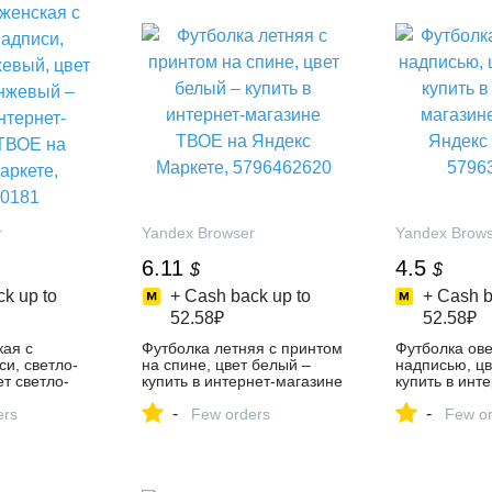
r
Yandex Browser
Yandex Brow
6.11
4.5
$
$
k up to
+ Cash back up to
+ Cash b
52.58₽
52.58₽
кая с
Футболка летняя с принтом
Футболка ове
и, светло-
на спине, цвет белый –
надписью, цв
т светло-
купить в интернет-магазине
купить в инт
пить в
ТВОЕ на Яндекс Маркете,
ТВОЕ на Янд
-
-
зине ТВОЕ
ers
5796462620
Few orders
5796399916
Few or
кете,