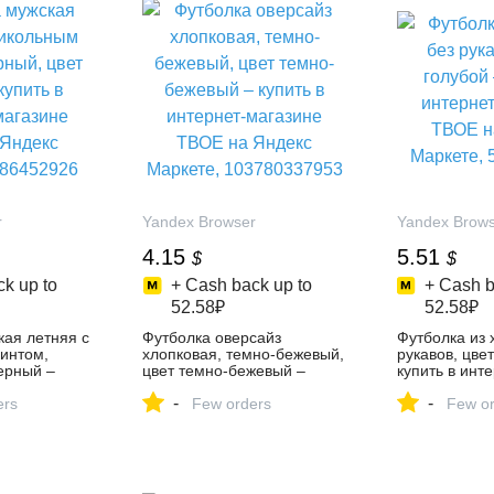
r
Yandex Browser
Yandex Brow
4.15
5.51
$
$
k up to
+ Cash back up to
+ Cash b
52.58₽
52.58₽
кая летняя с
Футболка оверсайз
Футболка из 
интом,
хлопковая, темно-бежевый,
рукавов, цвет
ерный –
цвет темно-бежевый –
купить в инт
нет-магазине
купить в интернет-магазине
ТВОЕ на Янд
-
-
с Маркете,
ers
ТВОЕ на Яндекс Маркете,
Few orders
5796358853
Few or
103780337953