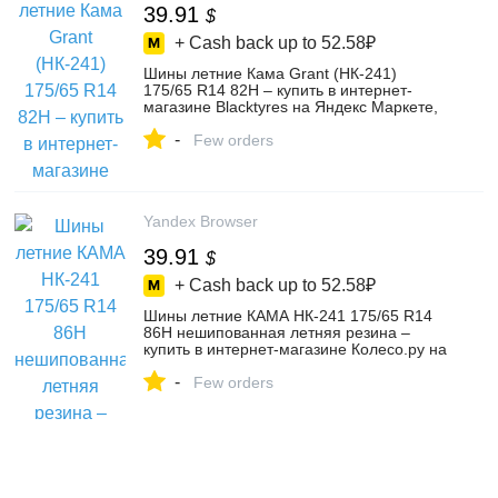
39.91
$
+ Cash back up to
52.58₽
Шины летние Кама Grant (НК-241)
175/65 R14 82H – купить в интернет-
магазине Blacktyres на Яндекс Маркете,
102408528845
-
Few orders
Yandex Browser
39.91
$
+ Cash back up to
52.58₽
Шины летние КАМА НК-241 175/65 R14
86H нешипованная летняя резина –
купить в интернет-магазине Колесо.ру на
Яндекс Маркете, 103133349736
-
Few orders