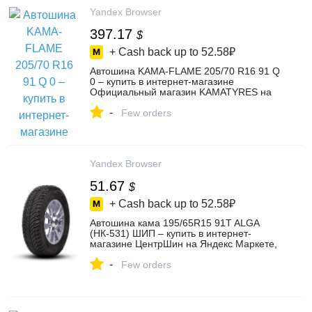
Yandex Browser
397.17
$
+ Cash back up to
52.58₽
Автошина KAMA-FLAME 205/70 R16 91 Q
0 – купить в интернет-магазине
Официальный магазин KAMATYRES на
Яндекс Маркете, 102128708855
-
Few orders
Yandex Browser
51.67
$
+ Cash back up to
52.58₽
Автошина кама 195/65R15 91T ALGA
(НК-531) ШИП – купить в интернет-
магазине ЦентрШин на Яндекс Маркете,
102472113280
-
Few orders