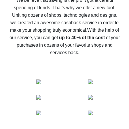
We believe that saving is the profit got at careful
spending of funds. That’s why we offer a new tool.
10% cash back on AliExpress - the impossible is
possible
Uniting dozens of shops, technologies and designs,
we created an awesome cashback-service in order to
The best cash back on AliExpress - how to find it
make your shopping truly economical.
With the help of
The best cash back service for AliExpress - let's
our service, you can get
up to 40% of the cost
of your
compare offers
purchases in dozens of your favorite shops and
services back.