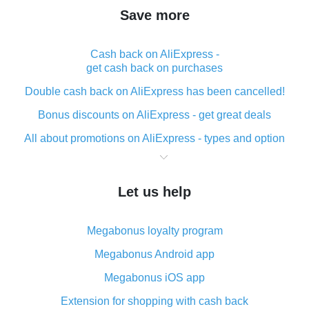
Save more
Cash back on AliExpress -
get cash back on purchases
Double cash back on AliExpress has been cancelled!
Bonus discounts on AliExpress - get great deals
All about promotions on AliExpress - types and option
What is cash back when making purchases on
AliExpress - short and sweet
Let us help
The best place to download cash back for AliExpress
and how to install it
Megabonus loyalty program
What is the AliExpress cash back plugin and what are
its advantages
Megabonus Android app
Cash back from the AliExpress mobile app -
Megabonus iOS app
advantages of the plugin
Extension for shopping with cash back