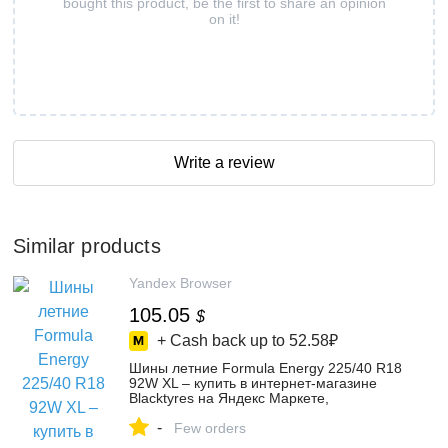
bought this product, be the first to share an opinion
on it!
Write a review
Similar products
Yandex Browser
105.05
$
+ Cash back up to
52.58₽
Шины летние Formula Energy 225/40 R18
92W XL – купить в интернет-магазине
Blacktyres на Яндекс Маркете,
4375315148
-
Few orders