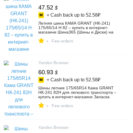
47.52
$
+ Cash back up to
52.58₽
Летняя шина КАМА GRANT (НК-241)
175/65/14 H 82 – купить в интернет-
магазине Шина365 (Шины и Диски) на
Яндекс Маркете, 4300280127
-
Few orders
Yandex Browser
60.93
$
+ Cash back up to
52.58₽
Шины летние 175/65R14 Кама GRANT
НК-241 82H для легкового транспорта –
купить в интернет-магазине Запаска
Новосибирск на Яндекс Маркете,
-
5132828942
Few orders
Yandex Browser