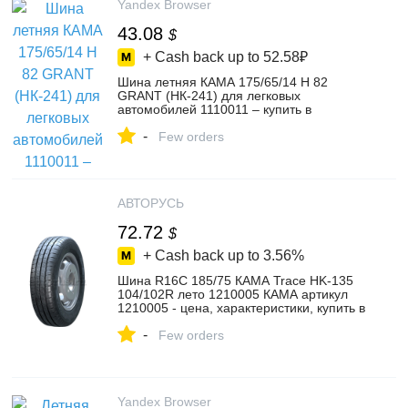
Yandex Browser
43.08
$
+ Cash back up to
52.58₽
Шина летняя КАМА 175/65/14 H 82
GRANT (НК-241) для легковых
автомобилей 1110011 – купить в
интернет-магазине ШинаПроект на
-
Яндекс Маркете, 5149335917
Few orders
АВТОРУСЬ
72.72
$
+ Cash back up to
3.56%
Шина R16C 185/75 КАМА Trace HK-135
104/102R лето 1210005 КАМА артикул
1210005 - цена, характеристики, купить в
Москве в интернет-магазине
-
автозапчастей АВТОРУСЬ
Few orders
Yandex Browser