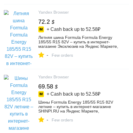
Yandex Browser
72.2
$
+ Cash back up to
52.58₽
Летняя шина Formula Formula Energy
185/55 R15 82V – купить в интернет-
магазине Эксклюзив на Яндекс Маркете,
102345833230
-
Few orders
Yandex Browser
69.58
$
+ Cash back up to
52.58₽
Шины Formula Energy 185/55 R15 82V
летние – купить в интернет-магазине
SHINPI.RU на Яндекс Маркете,
103375868742
-
Few orders