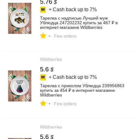
5.76
$
+ Cash back up to
7%
Тарелка с надписью Лучший муж
Ублюдца 247202232 купить за 467 ₽ в
интернет‑магазине Wildberries
-
Few orders
Wildberries
5.6
$
+ Cash back up to
7%
Тарелка с приколом Ублюдца 239956863
купить за 454 ₽ в интернет‑магазине
Wildberries
-
Few orders
Wildberries
5.6
$