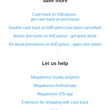
Save more
Cash back on AliExpress -
get cash back on purchases
Double cash back on AliExpress has been cancelled!
Bonus discounts on AliExpress - get great deals
All about promotions on AliExpress - types and option
What is cash back when making purchases on
AliExpress - short and sweet
Let us help
The best place to download cash back for AliExpress
and how to install it
Megabonus loyalty program
What is the AliExpress cash back plugin and what are
its advantages
Megabonus Android app
Cash back from the AliExpress mobile app -
Megabonus iOS app
advantages of the plugin
Extension for shopping with cash back
Double cash back on AliExpress has been cancelled!