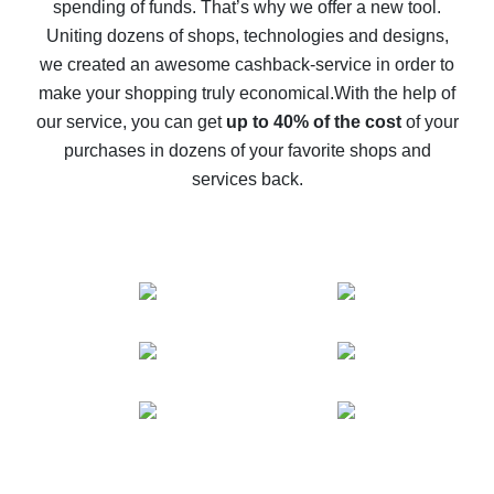
spending of funds. That’s why we offer a new tool.
10% cash back on AliExpress - the impossible is
possible
Uniting dozens of shops, technologies and designs,
we created an awesome cashback-service in order to
The best cash back on AliExpress - how to find it
make your shopping truly economical.
With the help of
The best cash back service for AliExpress - let's
our service, you can get
up to 40% of the cost
of your
compare offers
purchases in dozens of your favorite shops and
services back.